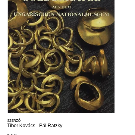
Régészet
Képcsarnok
Tagintézmények
Történeti Fényképtár
Felnőttképzés
Éremtár
Közérdekű adatok
Adattár
Központi Könyvtár
SZERZŐ
Tibor Kovács - Pál Ratzky