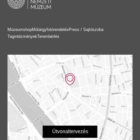
Múzeumshop
Műtárgyfotórendelés
Press / Sajtószoba
Tagintézmények
Terembérlés
Útvonaltervezés