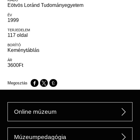
KIADÓ
Eötvös Loránd Tudományegyetem
ÉV
1999
TERJEDELEM
117 oldal
BORÍTÓ
Keménytáblás
ÁR
3600Ft
Opens in a new window
Opens in a new window
Opens in a new window
Online múzeum
Múzeumpedagógia