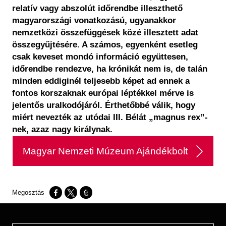
relatív vagy abszolút időrendbe illeszthető
magyarországi vonatkozású, ugyanakkor
nemzetközi összefüggések közé illesztett adat
összegyűjtésére. A számos, egyenként esetleg
csak keveset mondó információ együttesen,
időrendbe rendezve, ha krónikát nem is, de talán
minden eddiginél teljesebb képet ad ennek a
fontos korszaknak európai léptékkel mérve is
jelentős uralkodójáról. Érthetőbbé válik, hogy
miért nevezték az utódai III. Bélát „magnus rex”-
nek, azaz nagy királynak.
Magyar Nemzeti Múzeum Ajándékbolt
Opens in a new window
Opens in a new window
Opens in a new window