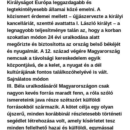
Királyságot Európa leggazdagabb és
legtekintélyesebb államai közé emelni. A
közismert érdemei mellett – újjászervezte a királyi
kancelláriát, szentté avattatta I. László királyt – a
legnagyobb teljesítménye talán az, hogy a korban
szokatlan módon 24 évi uralkodása alatt
megőrizte és biztosította az ország belső békéjét
és nyugalmát. A 12. század végére Magyarország
nemcsak a távolsági kereskedelem egyik
központjává, de a kelet, a nyugat és a dél
kultúrájának fontos találkozóhelyévé is vált.
Sajnálatos módon
III. Béla uralkodásáról Magyarországon csak
nagyon kevés forrás maradt fenn, a róla szóló
ismereteink java része szétszórt külföldi
forrásokból származik. A kötet célja egy olyan
újszerű, minden korábbinál részletesebb történeti
segédlet létrehozása volt, amely kísérletet tesz
minden fellelhető hazai és külföldi, egymással