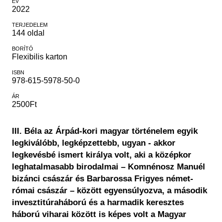
ÉV
2022
TERJEDELEM
144 oldal
BORÍTÓ
Flexibilis karton
ISBN
978-615-5978-50-0
ÁR
2500Ft
III. Béla az Árpád-kori magyar történelem egyik
legkiválóbb, legképzettebb, ugyan - akkor
legkevésbé ismert királya volt, aki a középkor
leghatalmasabb birodalmai – Komnénosz Manuél
bizánci császár és Barbarossa Frigyes német-
római császár – között egyensúlyozva, a második
invesztitúraháború és a harmadik keresztes
háború viharai között is képes volt a Magyar