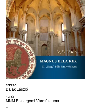
Régészet
Képcsarnok
Tagintézmények
Történeti Fényképtár
Felnőttképzés
Éremtár
Közérdekű adatok
Adattár
Központi Könyvtár
SZERZŐ
Baják László
KIADÓ
MNM Esztergomi Vármúzeuma