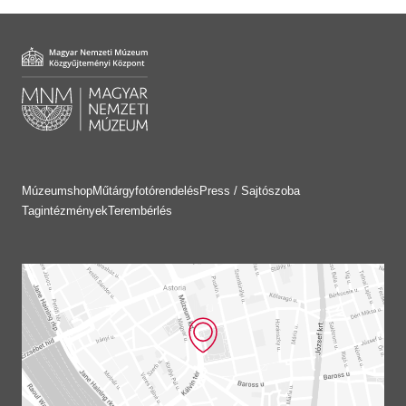
Múzeumshop
Műtárgyfotórendelés
Press / Sajtószoba
Tagintézmények
Terembérlés