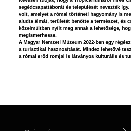
Kevesen tudják, hogy a Tropicariumáról híres 
segédcsapattáborát és települését nevezték így.
volt, amelyet a római történeti hagyomány is me
aludta álmát, területét benőtte a természet, és c
közelmúltban nyílt meg annak a lehetősége, hog
megismerhesse.
A Magyar Nemzeti Múzeum 2022-ben egy régészeti
a turisztikai hasznosítását. Mindez lehetővé tesz
a római erőd romjai is látványos kulturális és tur