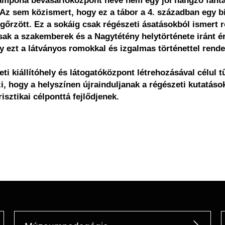
Campona bevásárlóközpont neve nem egy jól hangzó fantá
 Az sem közismert, hogy ez a tábor a 4. században egy b
gőrzött. Ez a sokáig csak régészeti ásatásokból ismert r
sak a szakemberek és a Nagytétény helytörténete iránt érd
y ezt a látványos romokkal és izgalmas történettel rend
 kiállítóhely és látogatóközpont létrehozásával célul 
i, hogy a helyszínen újrainduljanak a régészeti kutatások,
isztikai célponttá fejlődjenek.