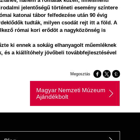
zianév, hanem a rómaiak közeli, limesmenti
irodalmi jelentőségű történeti esemény színtere
ómai katonai tábor felfedezése után 90 évig
eklődők tudták, milyen csodát rejt itt a föld. A
elkező római kori erődöt a nagyközönség is
tűzte ki ennek a sokáig elhanyagolt műemléknek
 és a kiállítóhely jövőbeli továbbfejlesztésével
Opens in a new window
Opens in a new w
Opens in a n
Magyar Nemzeti Múzeum
Ajándékbolt