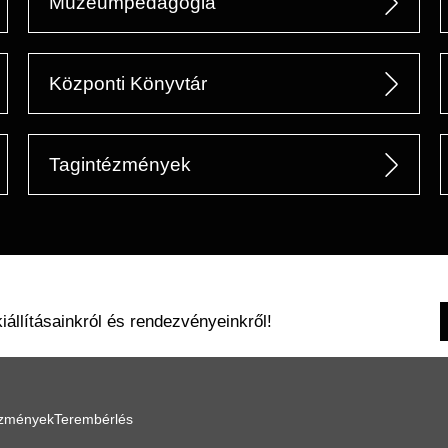
Múzeumpedagógia
Központi Könyvtár
Tagintézmények
kiállításainkról és rendezvényeinkről!
ézmények
Terembérlés