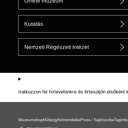
Online múzeum
Kutatás
Nemzeti Régészeti Intézet
Iratkozzon fel hírlevelünkre és értesüljön elsőként 
Múzeumshop
Műtárgyfotórendelés
Press / Sajtószoba
Tagint