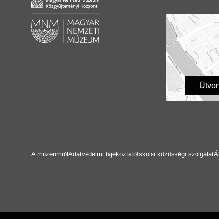
Útvon
A múzeumról
Adatvédelmi tájékoztató
Iskolai közösségi szolgálat
Á