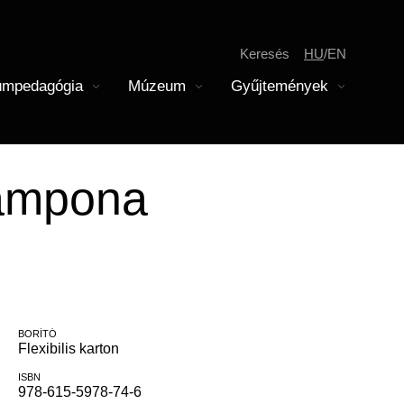
Keresés
HU
EN
mpedagógia
Múzeum
Gyűjtemények
megnyitása
Almenü megnyitása
Almenü megnyitása
Jegyárak
Gyerekek
skolai közösségi szolgálat
odernkori Főosztály
Campona
soportos látogatás
Pedagógusok
Tagintézmények
remtár
BORÍTÓ
Flexibilis karton
ISBN
978-615-5978-74-6