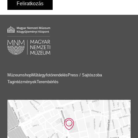
Feliratkozás
Múzeumshop
Műtárgyfotórendelés
Press / Sajtószoba
Tagintézmények
Terembérlés