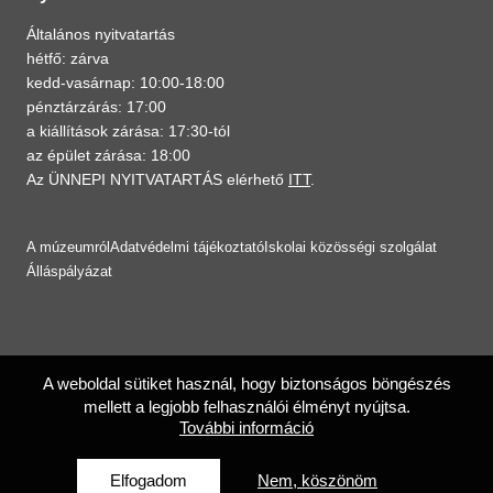
Általános nyitvatartás
hétfő: zárva
kedd-vasárnap: 10:00-18:00
pénztárzárás: 17:00
a kiállítások zárása: 17:30-tól
az épület zárása: 18:00
Az ÜNNEPI NYITVATARTÁS elérhető
ITT
.
A múzeumról
Adatvédelmi tájékoztató
Iskolai közösségi szolgálat
Álláspályázat
A weboldal sütiket használ, hogy biztonságos böngészés
mellett a legjobb felhasználói élményt nyújtsa.
További információ
Elfogadom
Nem, köszönöm