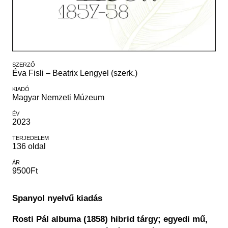
Régészet
Képcsarnok
Tagintézmények
Történeti Fényképtár
Felnőttképzés
Éremtár
Közérdekű adatok
Adattár
SZERZŐ
Központi Könyvtár
Éva Fisli – Beatrix Lengyel (szerk.)
KIADÓ
Magyar Nemzeti Múzeum
ÉV
2023
TERJEDELEM
136 oldal
ÁR
9500Ft
Spanyol nyelvű kiadás
Rosti Pál albuma (1858) hibrid tárgy; egyedi mű,