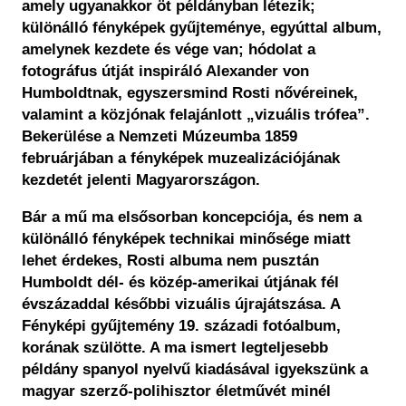
amely ugyanakkor öt példányban létezik;
különálló fényképek gyűjteménye, egyúttal album,
amelynek kezdete és vége van; hódolat a
fotográfus útját inspiráló Alexander von
Humboldtnak, egyszersmind Rosti nővéreinek,
valamint a közjónak felajánlott „vizuális trófea”.
Bekerülése a Nemzeti Múzeumba 1859
februárjában a fényképek muzealizációjának
kezdetét jelenti Magyarországon.
Bár a mű ma elsősorban koncepciója, és nem a
különálló fényképek technikai minősége miatt
lehet érdekes, Rosti albuma nem pusztán
Humboldt dél- és közép-amerikai útjának fél
évszázaddal későbbi vizuális újrajátszása. A
Fényképi gyűjtemény 19. századi fotóalbum,
korának szülötte. A ma ismert legteljesebb
példány spanyol nyelvű kiadásával igyekszünk a
magyar szerző-polihisztor életművét minél