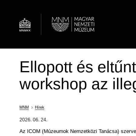
Ugrás
a
tartalomra
Al
Hírek
Óvodások
Múzeumi élet / Rólunk
Régészeti Tár
Ellopott és elt
Látogatói információk
Családok
OMMIK
Képcsarnok
workshop az ill
Családoknak
Felnőttképzés
Adattár
MNM
Hírek
Morzsa
2026. 06. 24.
Az ICOM (Múzeumok Nemzetközi Tanácsa) szervezés