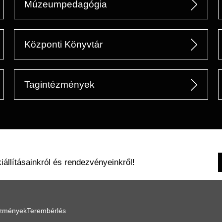
Múzeumpedagógia
Központi Könyvtár
Tagintézmények
kiállításainkról és rendezvényeinkről!
ézmények
Terembérlés