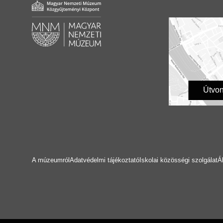
Útvon
A múzeumról
Adatvédelmi tájékoztató
Iskolai közösségi szolgálat
Á