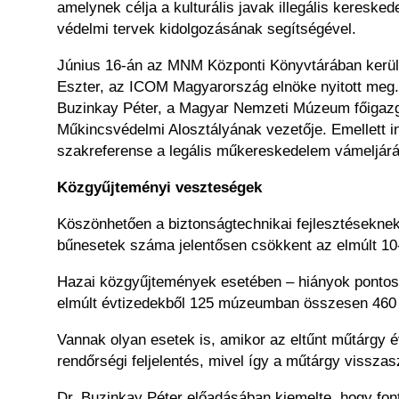
amelynek célja a kulturális javak illegális keres
védelmi tervek kidolgozásának segítségével.
Június 16-án az MNM Központi Könyvtárában került
Eszter, az ICOM Magyarország elnöke nyitott meg. 
Buzinkay Péter, a Magyar Nemzeti Múzeum főigazga
Műkincsvédelmi Alosztályának vezetője. Emellett i
szakreferense a legális műkereskedelem vámeljárás
Közgyűjteményi veszteségek
Köszönhetően a biztonságtechnikai fejlesztésekne
bűnesetek száma jelentősen csökkent az elmúlt 10
Hazai közgyűjtemények esetében – hiányok pontos n
elmúlt évtizedekből 125 múzeumban összesen 460 es
Vannak olyan esetek is, amikor az eltűnt műtárgy 
rendőrségi feljelentés, mivel így a műtárgy vissza
Dr. Buzinkay Péter előadásában kiemelte, hogy font