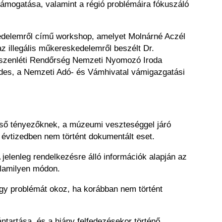
támogatása, valamint a régió problémáira fókuszáló
edelemről című workshop, amelyet Molnárné Aczél
 illegális műkereskedelemről beszélt Dr.
észenléti Rendőrség Nemzeti Nyomozó Iroda
redes, a Nemzeti Adó- és Vámhivatal vámigazgatási
lső tényezőknek, a múzeumi veszteséggel járó
évtizedben nem történt dokumentált eset.
elenleg rendelkezésre álló információk alapján az
valamilyen módon.
agy problémát okoz, ha korábban nem történt
ntartása, és a hiány felfedezésekor történő