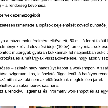
ég – a rendőrség bevonása.
szervek szemszögéből
letesen ismertette a lopások bejelentését követő büntetőel
 a múzeumok sérelmére elkövetett, 50 millió forint fölötti 
ekmények rövid elévülési ideje (10 év), amely miatt sok es
donított műtárgyak gyakran bukkannak fel napjainkban aukció
itorozása és a műtárgyak visszakövetelése, hogy azok viss
keresőzés – szintén nagy hangsúlyt kapott a workshopon. A sz
rtása szigorúan tilos, lelőhelytől függetlenül. A hatályos re
számíthat az, aki nem az előírásoknak megfelelően jár el.
ltehették a szakemberek számára.
t a rendkívül izgalmas és informatív workshopot és az egy