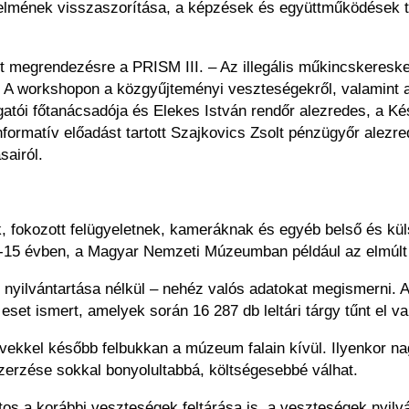
kedelmének visszaszorítása, a képzések és együttműködések 
 megrendezésre a PRISM III. – Az illegális műkincskeresk
A workshopon a közgyűjteményi veszteségekről, valamint az
tói főtanácsadója és Elekes István rendőr alezredes, a K
nformatív előadást tartott Szajkovics Zsolt pénzügyőr alez
airól.
k, fokozott felügyeletnek, kameráknak és egyéb belső és kü
-15 évben, a Magyar Nemzeti Múzeumban például az elmúlt 
yilvántartása nélkül – nehéz valós adatokat megismerni. A j
et ismert, amelyek során 16 287 db leltári tárgy tűnt el 
évekkel később felbukkan a múzeum falain kívül. Ilyenkor n
szerzése sokkal bonyolultabbá, költségesebbé válhat.
os a korábbi veszteségek feltárása is, a veszteségek nyilvá