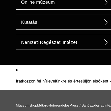
Online múzeum
Kutatás
Nemzeti Régészeti Intézet
Iratkozzon fel hírlevelünkre és értesüljön elsőként 
Múzeumshop
Műtárgyfotórendelés
Press / Sajtószoba
Tagint