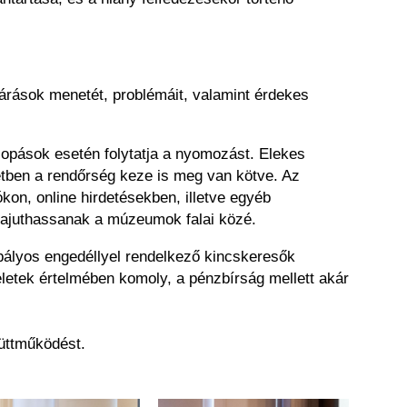
járások menetét, problémáit, valamint érdekes
lopások esetén folytatja a nyomozást. Elekes
etben a rendőrség keze is meg van kötve. Az
kon, online hirdetésekben, illetve egyéb
zajuthassanak a múzeumok falai közé.
abályos engedéllyel rendelkező kincskeresők
ndeletek értelmében komoly, a pénzbírság mellett akár
üttműködést.