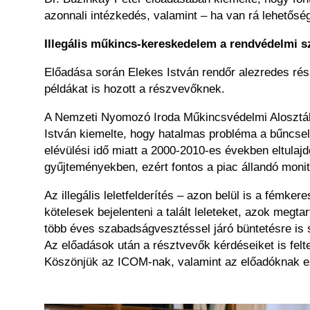
azonnali intézkedés, valamint – ha van rá lehetős
Illegális műkincs-kereskedelem a rendvédelmi 
Előadása során Elekes István rendőr alezredes rész
példákat is hozott a részvevőknek.
A Nemzeti Nyomozó Iroda Műkincsvédelmi Alosztálya
István kiemelte, hogy hatalmas probléma a bűncsel
elévülési idő miatt a 2000-2010-es években eltulaj
gyűjteményekben, ezért fontos a piac állandó mon
Az illegális leletfelderítés – azon belül is a fém
kötelesek bejelenteni a talált leleteket, azok megta
több éves szabadságvesztéssel járó büntetésre is 
Az előadások után a résztvevők kérdéseiket is fe
Köszönjük az ICOM-nak, valamint az előadóknak ez