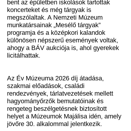
bent az épületben iskolások tartottak
koncerteket és még tárgyak is
megszólaltak. A Nemzeti Múzeum
munkatársainak „Mesélő tárgyak”
programja és a középkori kalandok
különösen népszerű események voltak,
ahogy a BÁV aukciója is, ahol gyerekek
licitálhattak.
Az Év Múzeuma 2026 díj átadása,
szakmai előadások, családi
rendezvények, tárlatvezetések mellett
hagyományőrzők bemutatóinak és
rengeteg beszélgetésnek biztosított
helyet a Múzeumok Majálisa idén, amely
jövőre 30. alkalommal jelentkezik.