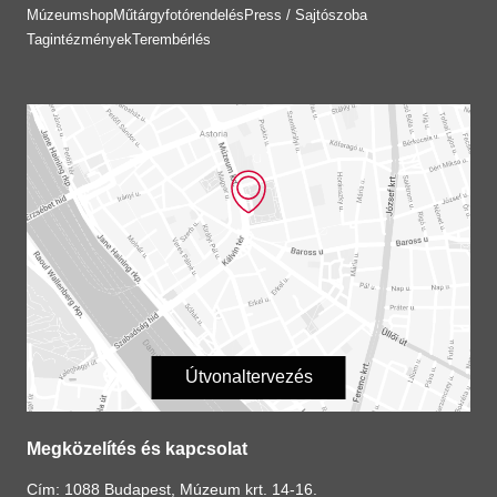
Múzeumshop
Műtárgyfotórendelés
Press / Sajtószoba
Tagintézmények
Terembérlés
Útvonaltervezés
Megközelítés és kapcsolat
Cím: 1088 Budapest, Múzeum krt. 14-16.