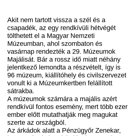
Régészet
Képcsarnok
Tagintézmények
Történeti Fényképtár
Akit nem tartott vissza a szél és a
Felnőttképzés
Éremtár
csapadék, az egy rendkívüli hétvégét
Közérdekű adatok
Adattár
tölthetett el a Magyar Nemzeti
Központi Könyvtár
Múzeumban, ahol szombaton és
vasárnap rendezték a 29. Múzeumok
Majálisát. Bár a rossz idő miatt néhány
jelentkező lemondta a részvételt, így is
96 múzeum, kiállítóhely és civilszervezet
vonult ki a Múzeumkertben felállított
sátrakba.
A múzeumok számára a majális azért
rendkívül fontos esemény, mert több ezer
ember előtt mutathatják meg magukat
szerte az országból.
Az árkádok alatt a Pénzügyőr Zenekar,