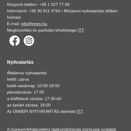
Központi telefon: +36 1 327 77 00
Információ: +36 30 811 4794 /
Múzeumi nyitvatartási időben
hívható.
E-mail:
info@mnm.hu
Megközelítés és parkolás lehetőségei
ITT
.
Nyitvatartás
Általános nyitvatartás
hétfő: zárva
kedd-vasárnap: 10:00-18:00
pénztárzárás: 17:00
a kiállítások zárása: 17:30-tól
az épület zárása: 18:00
Az ÜNNEPI NYITVATARTÁS elérhető
ITT
.
A múzeumról
Adatvédelmi tájékoztató
Iskolai közösségi szolgálat