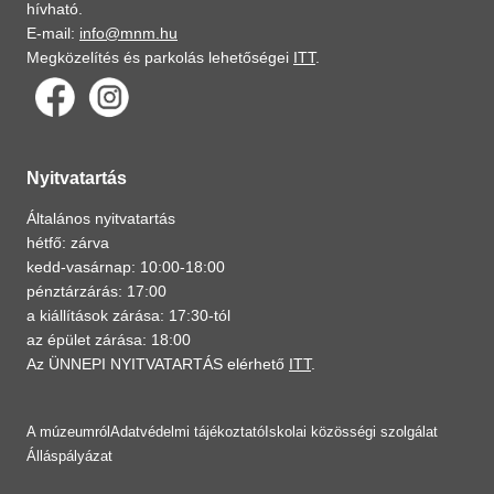
hívható.
E-mail:
info@mnm.hu
Megközelítés és parkolás lehetőségei
ITT
.
Nyitvatartás
Általános nyitvatartás
hétfő: zárva
kedd-vasárnap: 10:00-18:00
pénztárzárás: 17:00
a kiállítások zárása: 17:30-tól
az épület zárása: 18:00
Az ÜNNEPI NYITVATARTÁS elérhető
ITT
.
A múzeumról
Adatvédelmi tájékoztató
Iskolai közösségi szolgálat
Álláspályázat