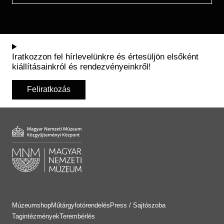
Iratkozzon fel hírlevelünkre és értesüljön elsőként
kiállításainkról és rendezvényeinkről!
Feliratkozás
Múzeumshop
Műtárgyfotórendelés
Press / Sajtószoba
Tagintézmények
Terembérlés