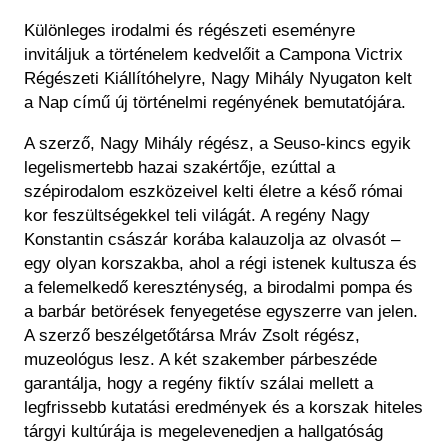
Régészet
Képcsarnok
Különleges irodalmi és régészeti eseményre
Tagintézmények
Történeti Fényképtár
invitáljuk a történelem kedvelőit a Campona Victrix
Felnőttképzés
Régészeti Kiállítóhelyre, Nagy Mihály Nyugaton kelt
Éremtár
Közérdekű adatok
a Nap című új történelmi regényének bemutatójára.
Adattár
Központi Könyvtár
A szerző, Nagy Mihály régész, a Seuso-kincs egyik
legelismertebb hazai szakértője, ezúttal a
szépirodalom eszközeivel kelti életre a késő római
kor feszültségekkel teli világát. A regény Nagy
Konstantin császár korába kalauzolja az olvasót –
egy olyan korszakba, ahol a régi istenek kultusza és
a felemelkedő kereszténység, a birodalmi pompa és
a barbár betörések fenyegetése egyszerre van jelen.
A szerző beszélgetőtársa Mráv Zsolt régész,
muzeológus lesz. A két szakember párbeszéde
garantálja, hogy a regény fiktív szálai mellett a
legfrissebb kutatási eredmények és a korszak hiteles
tárgyi kultúrája is megelevenedjen a hallgatóság