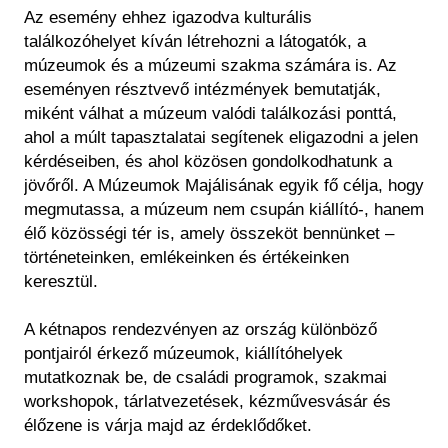
Az esemény ehhez igazodva kulturális
találkozóhelyet kíván létrehozni a látogatók, a
múzeumok és a múzeumi szakma számára is. Az
eseményen résztvevő intézmények bemutatják,
miként válhat a múzeum valódi találkozási ponttá,
ahol a múlt tapasztalatai segítenek eligazodni a jelen
kérdéseiben, és ahol közösen gondolkodhatunk a
jövőről. A Múzeumok Majálisának egyik fő célja, hogy
megmutassa, a múzeum nem csupán kiállító-, hanem
élő közösségi tér is, amely összeköt bennünket –
történeteinken, emlékeinken és értékeinken
keresztül.
A kétnapos rendezvényen az ország különböző
pontjairól érkező múzeumok, kiállítóhelyek
mutatkoznak be, de családi programok, szakmai
workshopok, tárlatvezetések, kézművesvásár és
élőzene is várja majd az érdeklődőket.