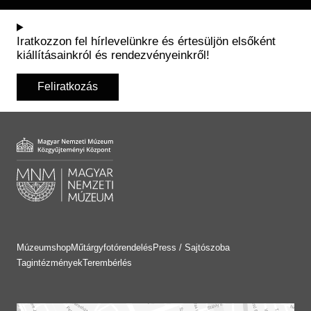
Iratkozzon fel hírlevelünkre és értesüljön elsőként
kiállításainkról és rendezvényeinkről!
Feliratkozás
Múzeumshop
Műtárgyfotórendelés
Press / Sajtószoba
Tagintézmények
Terembérlés