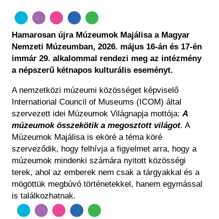
Régészet
Képcsarnok
Tagintézmények
Történeti Fényképtár
Felnőttképzés
Hamarosan újra Múzeumok Majálisa a Magyar
Éremtár
Közérdekű adatok
Nemzeti Múzeumban, 2026. május 16-án és 17-én
Adattár
immár
29. alkalommal rendezi meg az intézmény
Központi Könyvtár
a népszerű kétnapos kulturális eseményt.
A nemzetközi múzeumi közösséget képviselő
International Council of Museums (ICOM) által
szervezett idei Múzeumok Világnapja mottója:
A
múzeumok összekötik a megosztott világot
. A
Múzeumok Majálisa is eköré a téma köré
szerveződik, hogy felhívja a figyelmet arra, hogy a
múzeumok mindenki számára nyitott közösségi
terek, ahol az emberek nem csak a tárgyakkal és a
mögöttük megbúvó történetekkel, hanem egymással
is találkozhatnak.