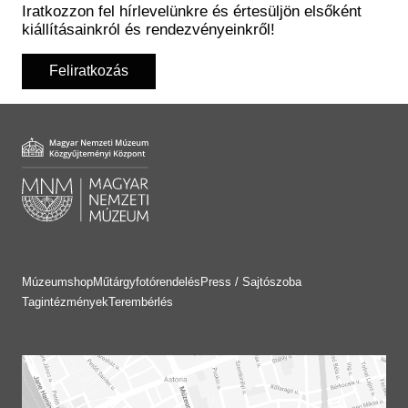
Iratkozzon fel hírlevelünkre és értesüljön elsőként
kiállításainkról és rendezvényeinkről!
Feliratkozás
Múzeumshop
Műtárgyfotórendelés
Press / Sajtószoba
Tagintézmények
Terembérlés