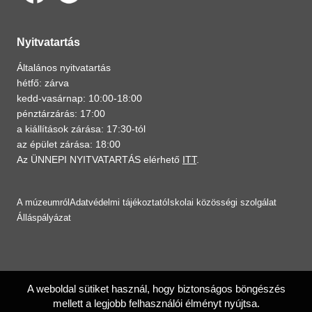
Nyitvatartás
Általános nyitvatartás
hétfő: zárva
kedd-vasárnap: 10:00-18:00
pénztárzárás: 17:00
a kiállítások zárása: 17:30-tól
az épület zárása: 18:00
Az ÜNNEPI NYITVATARTÁS elérhető
ITT
.
A múzeumról
Adatvédelmi tájékoztató
Iskolai közösségi szolgálat
Álláspályázat
A weboldal sütiket használ, hogy biztonságos böngészés
mellett a legjobb felhasználói élményt nyújtsa.