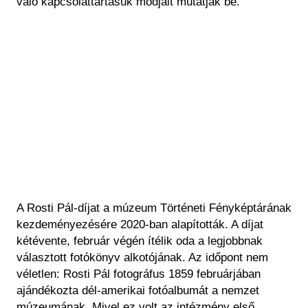
való kapcsolattartásuk módjait mutatják be.
A Rosti Pál-díjat a múzeum Történeti Fényképtárának
kezdeményezésére 2020-ban alapították. A díjat
kétévente, február végén ítélik oda a legjobbnak
választott fotókönyv alkotójának. Az időpont nem
véletlen: Rosti Pál fotográfus 1859 februárjában
ajándékozta dél-amerikai fotóalbumát a nemzet
múzeumának. Mivel ez volt az intézmény első