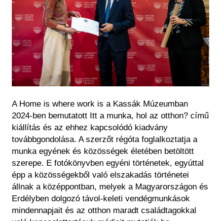
A Home is where work is a Kassák Múzeumban
2024-ben bemutatott Itt a munka, hol az otthon? című
kiállítás és az ehhez kapcsolódó kiadvány
továbbgondolása. A szerzőt régóta foglalkoztatja a
munka egyének és közösségek életében betöltött
szerepe. E fotókönyvben egyéni történetek, egyúttal
épp a közösségekből való elszakadás történetei
állnak a középpontban, melyek a Magyarországon és
Erdélyben dolgozó távol-keleti vendégmunkások
mindennapjait és az otthon maradt családtagokkal