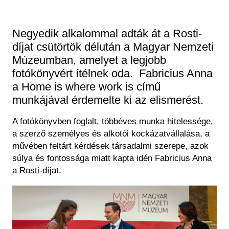
Régészet
Képcsarnok
Tagintézmények
Történeti Fényképtár
Negyedik alkalommal adták át a Rosti-
Felnőttképzés
Éremtár
díjat csütörtök délután a Magyar Nemzeti
Közérdekű adatok
Adattár
Múzeumban, amelyet a legjobb
Központi Könyvtár
fotókönyvért ítélnek oda. Fabricius Anna
a Home is where work is című
munkájával érdemelte ki az elismerést.
A fotókönyvben foglalt, többéves munka hitelessége,
a szerző személyes és alkotói kockázatvállalása, a
művében feltárt kérdések társadalmi szerepe, azok
súlya és fontossága miatt kapta idén Fabricius Anna
a Rosti-díjat.