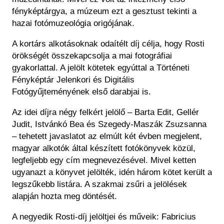
fényképtárgya, a múzeum ezt a gesztust tekinti a
hazai fotómuzeológia origójának.
A kortárs alkotásoknak odaítélt díj célja, hogy Rosti
örökségét összekapcsolja a mai fotográfiai
gyakorlattal. A jelölt kötetek egyúttal a Történeti
Fényképtár Jelenkori és Digitális
Fotógyűjteményének első darabjai is.
Az idei díjra négy felkért jelölő – Barta Edit, Gellér
Judit, Istvánkó Bea és Szegedy-Maszák Zsuzsanna
– tehetett javaslatot az elmúlt két évben megjelent,
magyar alkotók által készített fotókönyvek közül,
legfeljebb egy cím megnevezésével. Mivel ketten
ugyanazt a könyvet jelölték, idén három kötet került a
legszűkebb listára. A szakmai zsűri a jelölések
alapján hozta meg döntését.
A negyedik Rosti-díj jelöltjei és műveik: Fabricius