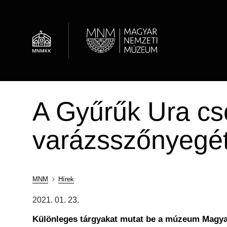
Ugrás
a
tartalomra
Al
Hírek
Óvodások
Múzeumi élet / Rólunk
Régészeti Tár
A Gyűrűk Ura cso
Látogatói információk
Családok
OMMIK
Képcsarnok
varázsszőnyegét
Családoknak
Felnőttképzés
Adattár
MNM
Hírek
Morzsa
2021. 01. 23.
Különleges tárgyakat mutat be a múzeum Magy