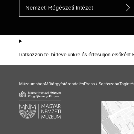
Nemzeti Régészeti Intézet
Iratkozzon fel hírlevelünkre és értesüljön elsőként 
Múzeumshop
Műtárgyfotórendelés
Press / Sajtószoba
Tagint