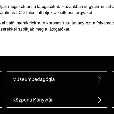
k megszólítani a látogatóikat. Hazánkban is gyakran láthat
lmas LCD-falon láthatjuk a kiállítási tárgyakat.
kkal való interakciókra. A koronavírus-járvány ezt a folyama
zerekkel szólítják meg a látogatókat.
Múzeumpedagógia
Központi Könyvtár