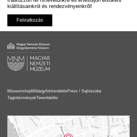
Iratkozzon fel hírlevelünkre és értesüljön elsőként
kiállításainkról és rendezvényeinkről!
Feliratkozás
Múzeumshop
Műtárgyfotórendelés
Press / Sajtószoba
Tagintézmények
Terembérlés