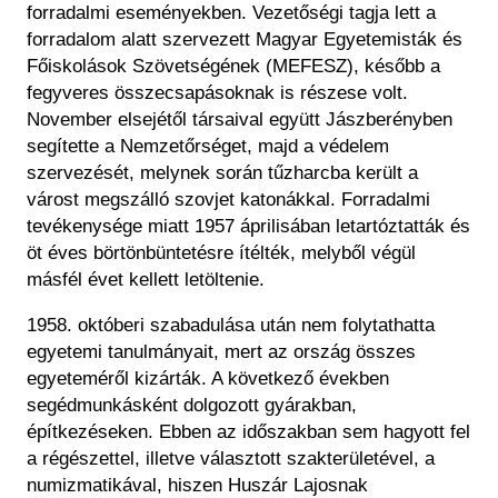
Régészet
forradalmi eseményekben. Vezet
ős
égi tagja lett a
Képcsarnok
Tagintézmények
forradalom alatt szervezett Magyar Egyetemisták és
Történeti Fényképtár
F
őiskol
ások Szövetségének (MEFESZ), kés
őbb a
Felnőttképzés
Éremtár
fegyveres
összecsapásoknak is részese volt.
Közérdekű adatok
November elsejét
ől t
ársaival együtt Jászberényben
Adattár
segítette a Nemzet
őrs
éget, majd a védelem
Központi Könyvtár
szervezését, melynek során t
űzharcba ker
ült a
várost megszálló szovjet katonákkal. Forradalmi
tevékenysége miatt 1957 áprilisában letartóztatták és
öt éves börtönbüntetésre ítélték, melyb
ől v
égül
másfél évet kellett letöltenie.
1958. októberi szabadulása után nem folytathatta
egyetemi tanulmányait, mert az ország összes
egyetemér
ől kiz
árták. A következ
ő
években
segédmunkásként dolgozott gyárakban,
építkezéseken. Ebben az id
őszakban sem hagyott fel
a r
égészettel, illetve választott szakterületével, a
numizmatikával, hiszen Huszár Lajosnak