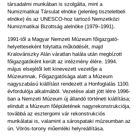
társadalmi munkában is szolgálta, mint a
Numizmatikai Társulat elnöke (jelenleg tiszteletbeli
elnöke) és az UNESCO-hoz tartozó Nemzetközi
Numizmatikai Bizottság alelnöke (1979
–1991).
1991-t
ől a Magyar Nemzeti M
úzeum f
őigazgat
ó-
helyetteseként folytatta m
űk
ödését, majd
Kralovánszky Alán váratlan halála után megbízott
f
őigazgat
óként került az intézmény élére. 1994.
május elsejét
ől lett kinevezett vezetője a
M
úzeumnak. F
őigazgat
ósága alatt a Múzeum
nagyszabású kiállítást rendezett a Honfoglalás 1100.
évfordulója alkalmából. Vezetése alatt jött létre 1996-
ban a Nemzeti Múzeum új állandó történeti kiállítása;
elindult a Múzeum f
ő
épületének nagyrekonstrukciója,
továbbá az esztergomi vár rekonstrukciós
munkálatai is, valamint a sárospataki múzeumban az
ún. Vörös-torony m
űeml
éki helyreállítása.