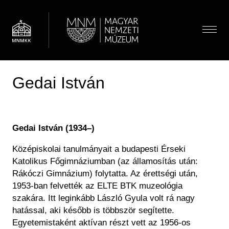
Ugrás
a
tartalomra
Menü
Gedai István
Látogatóknak
Menü
Almenü megnyitása
Hírek
Kiállítások és programok
(HU)
Térkép
Gedai Istv
án (1934
–)
Múzeumpedagógia
Jegyárak
Látogatói információk
Almenü megnyitása
K
özépiskolai tanulmányait a budapesti Érseki
Óvodások
Múzeum
Katolikus F
őgimn
áziumban (az államosítás után:
Önálló felfedezés
Iskolások
Almenü megnyitása
Múzeumi élet / Rólunk
Rákóczi Gimnázium) folytatta. Az érettségi után,
Csoportos látogatás
Gyűjtemények
Gyerekek
1953-ban felvették az ELTE BTK muzeológia
Önkéntesség
Családoknak
Családok
Almenü megnyitása
Régészeti Tár
szakára. Itt leginkább László Gyula volt rá nagy
Iskolai közösségi szolgálat
Vasúti kedvezmény
Keresés
Felnőttek
hatással, aki kés
őbb is t
öbbször segítette.
Újkori Főosztály
OMMIK
Egyetemistaként aktívan részt vett az 1956-os
Pedagógusok
Modernkori Főosztály
HU
EN