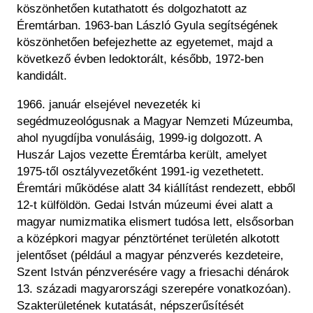
köszönhet
ően kutathatott
és dolgozhatott az
Éremtárban. 1963-ban László Gyula segítségének
köszönhet
ően befejezhette az egyetemet, majd a
k
övetkez
ő
évben ledoktorált, kés
őbb, 1972-ben
kandid
ált.
1966. január elsejével nevezeték ki
segédmuzeológusnak a Magyar Nemzeti Múzeumba,
ahol nyugdíjba vonulásáig, 1999-ig dolgozott. A
Huszár Lajos vezette Éremtárba került, amelyet
1975-t
ől oszt
ályvezet
ők
ént 1991-ig vezethetett.
Éremtári m
űk
ödése alatt 34 kiállítást rendezett, ebb
ől
12-t k
ülföldön. Gedai István múzeumi évei alatt a
magyar numizmatika elismert tudósa lett, els
ősorban
a k
özépkori magyar pénztörténet területén alkotott
jelent
őset (p
éldául a magyar pénzverés kezdeteire,
Szent István pénzverésére vagy a friesachi dénárok
13. századi magyarországi szerepére vonatkozóan).
Szakterületének kutatását, népszer
űs
ítését