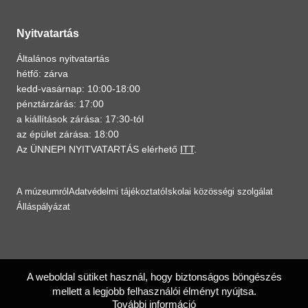
Nyitvatartás
Általános nyitvatartás
hétfő: zárva
kedd-vasárnap: 10:00-18:00
pénztárzárás: 17:00
a kiállítások zárása: 17:30-tól
az épület zárása: 18:00
Az ÜNNEPI NYITVATARTÁS elérhető
ITT
.
A múzeumról
Adatvédelmi tájékoztató
Iskolai közösségi szolgálat
Álláspályázat
A weboldal sütiket használ, hogy biztonságos böngészés
mellett a legjobb felhasználói élményt nyújtsa.
További információ