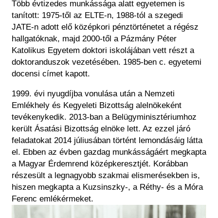
Több évtizedes munkássága alatt egyetemen is
tanított: 1975-t
ől az ELTE-n, 1988-t
ól a szegedi
JATE-n adott el
ő k
özépkori pénztörténetet a régész
hallgatóknak, majd 2000-t
ől a P
ázmány Péter
Katolikus Egyetem doktori iskolájában vett részt a
doktoranduszok vezetésében. 1985-ben c. egyetemi
docensi címet kapott.
1999. évi nyugdíjba vonulása után a Nemzeti
Emlékhely és Kegyeleti Bizottság alelnökeként
tevékenykedik. 2013-ban a Belügyminisztériumhoz
került Ásatási Bizottság elnöke lett. Az ezzel járó
feladatokat 2014 júliusában történt lemondásáig látta
el. Ebben az évben gazdag munkásságáért megkapta
a Magyar Érdemrend középkeresztjét. Korábban
részesült a legnagyobb szakmai elismerésekben is,
hiszen megkapta a Kuzsinszky-, a Réthy- és a Móra
Ferenc emlékérmeket.
Kép