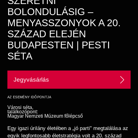
SZERETNI
Régészet
Képcsarnok
BOLONDULÁSIG –
Tagintézmények
Történeti Fényképtár
Felnőttképzés
MENYASSZONYOK A 20.
Éremtár
Közérdekű adatok
SZÁZAD ELEJÉN
Adattár
BUDAPESTEN | PESTI
Központi Könyvtár
SÉTA
Jegyvásárlás
AZ ESEMÉNY IDŐPONTJA
Városi séta,
találkozópont:
Magyar Nemzeti Múzeum főlépcső
Egy igazi úrilány életében a „jó parti” megtalálása az
egyik legfontosabb életstratégia volt a 20. század