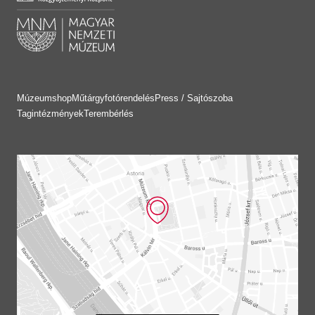
Múzeumshop
Műtárgyfotórendelés
Press / Sajtószoba
Tagintézmények
Terembérlés