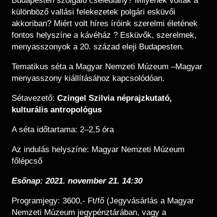
Budapesten szolgáló cselédlány? Milyenek voltak a
különböző vallási felekezetek polgári esküvői
akkoriban? Miért volt híres íróink szerelmi életének
fontos helyszíne a kávéház ? Esküvők, szerelmek,
menyasszonyok a 20. század eleji Budapesten.
Tematikus séta a Magyar Nemzeti Múzeum –Magyar
menyasszony kiállításához kapcsolódóan.
Sétavezető:
Czingel Szilvia néprajzkutató,
kulturális antropológus
A séta időtartama: 2–2,5 óra
Az indulás helyszíne: Magyar Nemzeti Múzeum
főlépcső
Esőnap: 2021. november 21. 14:30
Programjegy: 3600,- Ft/fő (Jegyvásárlás a Magyar
Nemzeti Múzeum jegypénztárában, vagy a