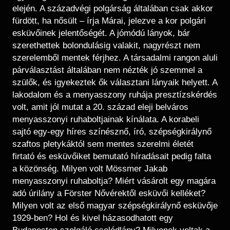
elején. A századvégi polgárság általában csak akkor
fürdött, ha nősült – írja Márai, jelezve a kor polgári
esküvőinek jelentőségét. A jómódú lányok, bár
szerethettek bolondulásig valakit, nagyrészt nem
szerelemből mentek férjhez. A társadalmi rangon aluli
párválasztást általában nem nézték jó szemmel a
szülők, és igyekeztek ők választani lányaik helyett. A
lakodalom és a menyasszony ruhája presztízskérdés
volt, amit jól mutat a 20. század eleji belváros
menyasszonyi ruhaboltjainak kínálata. A korabeli
sajtó egy-egy híres színésznő, író, szépségkirálynő
szaftos pletykáktól sem mentes szerelmi életét
firtató és esküvőiket bemutató híradásait pedig falta
a közönség. Milyen volt Mössmer Jakab
menyasszonyi ruhaboltja? Miért vásárolt egy magára
adó úrilány a Förster Nővérektől esküvői kelléket?
Milyen volt az első magyar szépségkirálynő esküvője
1929-ben? Hol és kivel házasodhatott egy