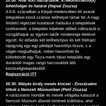
20:00:
Avar kori háztartások: a rekonstrukció(k)
lehetőségei és határai (Hajnal Zsuzsa)
A 6-8. században a Kárpát-medencében élt avarok
települései közül számos lelőhelyet tártak fel. A nagy
felületű régészeti kutatások hatására a települések
szerkezetét, a település képének időbeli változását is
vizsgálhatjuk az egykori lakók mindennapi életével
együtt. Az előadás két lelőhelytípus és két földrajzi
tájegység egy-egy példáját hasonlítja össze, s a
végén megtudhatjuk, miben hasonlított és
különbözött egy Tisza-menti falusi település egy
dunántúli magas rangú harcosokból álló
közösségtelepülésétől.
​Regisztráció ITT
20:30:
Mátyás király mesés kincsei - Évszázados
titkok a Nemzeti Múzeumban (Pető Zsuzsa)
A varázslatos mondák és mesék világába kalauzol a
Nemzeti Múzeum állandó történeti kiállítása, ahol