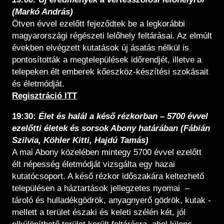
(Markó András)
Ötven évvel ezelőtt fejeződtek be a legkorábbi
magyarországi régészeti lelőhely feltárásai. Az elmúlt
években elvégzett kutatások új ásatás nélkül is
pontosították a megtelepülések időrendjét, illetve a
telepeken élt emberek kőeszköz-készítési szokásait
és életmódját.
​Regisztráció ITT
19:30:
Élet és halál a késő rézkorban – 5700 évvel
ezelőtti életek és sorsok Abony határában (Fábián
Szilvia, Köhler Kitti, Hajdú Tamás)
A mai Abony közelében mintegy 5700 évvel ezelőtt
élt népesség életmódját vizsgálta egy hazai
kutatócsoport. A késő rézkor időszakára keltezhető
településen a háztartások jellegzetes nyomai –
tároló és hulladékgödrök, anyagnyerő gödrök, kutak -
mellett a terület északi és keleti szélén két, jól