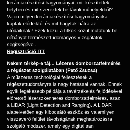
kerámiakészítési hagyományai, mit készítettek
helyben és mit szereztek be távoli műhelyekből?
Vajon milyen kerámiakészítési hagyományokat
kaptak elődeiktől és mit hagytak hátra az
utódaiknak? Ezek közül a titkok közül mutatunk be
néhányat természettudományos vizsgálatok
segítségével.
​​Regisztráció ITT
Nekem térkép-e táj... Lézeres domborzatfelmérés
a régészet szolgálatában (Pető Zsuzsa)
A műszeres technológiai fejlesztések a
régészettudományra is nagy hatással vannak. Ennek
egyik legékesebb példája a távérzékelés fejlődésével
előretörő lézerszkenneres domborzatfelmérés, azaz
a LiDAR (Light Detection and Ranging). A LiDAR
alapelvetően egy kibocsátó eszköz és valamilyen
visszaverő felület távolságának meghatározásra
szolgáló módszer, amely egy digitálisan