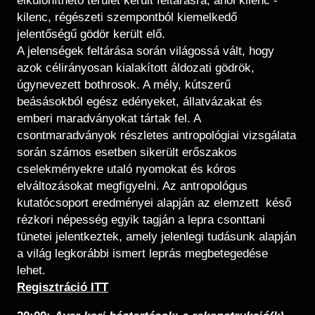
elkülöníthető terület került feltárásra, ahol kilenc -
kilenc, régészeti szempontból kiemelkedő
jelentőségű gödör került elő.
A jelenségek feltárása során világossá vált, hogy
azok célirányosan kialakított áldozati gödrök,
úgynevezett bothrosok. A mély, kútszerű
beásásokból egész edényeket, állatvázakat és
emberi maradványokat tártak fel. A
csontmaradványok részletes antropológiai vizsgálata
során számos esetben sikerült erőszakos
cselekményekre utaló nyomokat és kóros
elváltozásokat megfigyelni. Az antropológus
kutatócsoport eredményei alapján az elemzett késő
rézkori népesség egyik tagján a lepra csonttani
tünetei jelentkeztek, amely jelenlegi tudásunk alapján
a világ legkorábbi ismert leprás megbetegedése
lehet.
​Regisztráció ITT