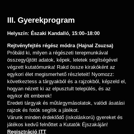
III. Gyerekprogram
Helyszín: Északi Kandalló, 15:00–18:00
Rejtvényfejtés régész módra (Hajnal Zsuzsa)
Próbáld ki, milyen a régészeti terepmunkával
összegyűjtött adatok, képek, leletek segítségével
végzett kutatómunka! Rakd össze kirakóként az
egykori élet megismerhető részleteit! Nyomozz:
következtess a tárgyakból és a rajzokból, képzeld el,
hogyan nézett ki az elpusztult település, és az
egykor élt emberek!
Eredeti tárgyak és műtárgymásolatok, valódi ásatási
rajzok és fotók segítik a játékot.
Várunk minden érdeklődő (iskoláskorú) gyereket és
játékos kedvű felnőttet a Kutatók Éjszakáján!
​​Regisztráció ITT