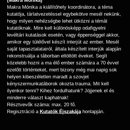
(Makra Mónika)
Makra Mónika a kiállítóhely koordinátora, a téma
kutatója, tárlatvezetéssel egybekötve mesél nekünk,
hogy milyen nehézségbe lehet ütközni a témát
kutatóknak. Mire kell különösképp odafigyelni
levéltári kutatások esetén, vagy éppenséggel akkor,
amikor egy túlélővel készít interjút az ember. Mesél
saját tapasztalatairól, általa készített interjúk alapján
rekonstruálja a táborban eltöltött éveket. Segít
közelebb hozni a ma élő ember számára a 70 évvel
ezelőtt történteket, mert bizony még mai napig sok
helyen kibeszéletlen maradt a szovjet
kényszermunkatáborok okozta trauma. Mit kell
ilyenkor tenni? Kihez fordulhatunk? Jöjjenek el és
minderre választ kaphatnak!
Résztvevők száma: max. 20 fő.
Regisztráció a
Kutatók Éjszakája
honlapján.