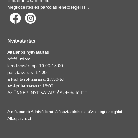
E-mail:
info@mnm.hu
Megközelítés és parkolás lehetőségei
ITT
.
Nyitvatartás
Általános nyitvatartás
hétfő: zárva
kedd-vasárnap: 10:00-18:00
pénztárzárás: 17:00
a kiállítások zárása: 17:30-tól
az épület zárása: 18:00
Az ÜNNEPI NYITVATARTÁS elérhető
ITT
.
A múzeumról
Adatvédelmi tájékoztató
Iskolai közösségi szolgálat
Álláspályázat