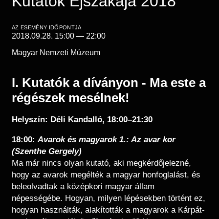
Kutatók Éjszakája 2018
Régészet
Képcsarnok
Tagintézmények
Történeti Fényképtár
AZ ESEMÉNY IDŐPONTJA
Felnőttképzés
2018.09.28. 15:00
—
22:00
Éremtár
Közérdekű adatok
Magyar Nemzeti Múzeum
Adattár
Központi Könyvtár
I. Kutatók a díványon - Ma este a
régészek mesélnek!
Helyszín: Déli Kandalló, 18:00–21:30
18:00:
Avarok és magyarok 1.: Az avar kor
(Szenthe Gergely)
Ma már nincs olyan kutató, aki megkérdőjelezné,
hogy az avarok megélték a magyar honfoglalást, és
beleolvadtak a középkori magyar állam
népességébe. Hogyan, milyen lépésekben történt ez,
hogyan használták, alakították a magyarok a Kárpát-