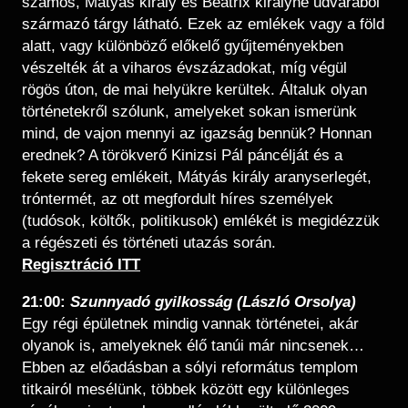
számos, Mátyás király és Beatrix királyné udvarából
származó tárgy látható. Ezek az emlékek vagy a föld
alatt, vagy különböző előkelő gyűjteményekben
vészelték át a viharos évszázadokat, míg végül
rögös úton, de mai helyükre kerültek. Általuk olyan
történetekről szólunk, amelyeket sokan ismerünk
mind, de vajon mennyi az igazság bennük? Honnan
erednek? A törökverő Kinizsi Pál páncélját és a
fekete sereg emlékeit, Mátyás király aranyserlegét,
tróntermét, az ott megfordult híres személyek
(tudósok, költők, politikusok) emlékét is megidézzük
a régészeti és történeti utazás során.
​Regisztráció ITT
21:00:
Szunnyadó gyilkosság (László Orsolya)
Egy régi épületnek mindig vannak történetei, akár
olyanok is, amelyeknek élő tanúi már nincsenek…
Ebben az előadásban a sólyi református templom
titkairól mesélünk, többek között egy különleges