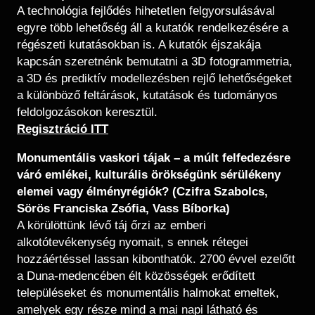
A technológia fejlődés hihetetlen felgyorsulásával
egyre több lehetőség áll a kutatók rendelkezésére a
régészeti kutatásokban is. A kutatók éjszakája
kapcsán szeretnénk bemutatni a 3D fotogrammetria,
a 3D és prediktív modellezésben rejlő lehetőségeket
a különböző feltárások, kutatások és tudományos
feldolgozásokon keresztül.
​​Regisztráció ITT
Monumentális vaskori tájak – a múlt felfedezésre
váró emlékei, kulturális örökségünk sérülékeny
elemei vagy élményrégiók? (Czifra Szabolcs,
Sörös Franciska Zsófia, Vass Bíborka)
A körülöttünk lévő táj őrzi az emberi
alkotótevékenység nyomait, s ennek rétegei
hozzáértéssel lassan kibonthatók. 2700 évvel ezelőtt
a Duna-medencében élt közösségek erődített
településeket és monumentális halmokat emeltek,
amelyek egy része mind a mai napi látható és