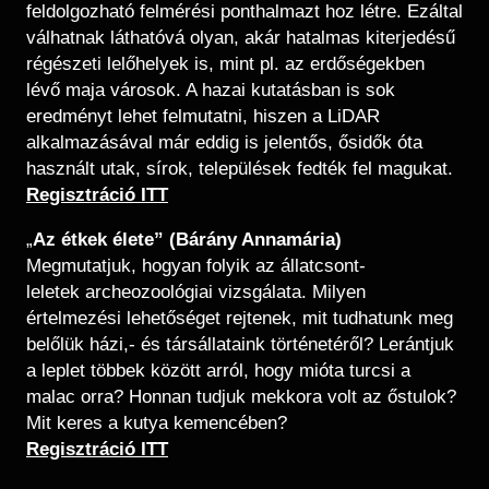
feldolgozható felmérési ponthalmazt hoz létre. Ezáltal
válhatnak láthatóvá olyan, akár hatalmas kiterjedésű
régészeti lelőhelyek is, mint pl. az erdőségekben
lévő maja városok. A hazai kutatásban is sok
eredményt lehet felmutatni, hiszen a LiDAR
alkalmazásával már eddig is jelentős, ősidők óta
használt utak, sírok, települések fedték fel magukat.
​​Regisztráció ITT
„
Az étkek élete” (Bárány Annamária)
Megmutatjuk, hogyan folyik az állatcsont-
leletek archeozoológiai vizsgálata. Milyen
értelmezési lehetőséget rejtenek, mit tudhatunk meg
belőlük házi,- és társállataink történetéről? Lerántjuk
a leplet többek között arról, hogy mióta turcsi a
malac orra? Honnan tudjuk mekkora volt az őstulok?
Mit keres a kutya kemencében?
Regisztráció ITT