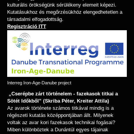
kulturális örökségünk sérülékeny elemeit képezi.
Kutatásukhoz és megőrzésükhöz elengedhetetlen a
társadalmi elfogadottság.
​​Regisztráció ITT
Kép
Interreg Iron-Age-Danube project
„Cserépbe zárt történelem - fazekasok titkai a
Sötét Időkből” (Skriba Péter, Kreiter Attila)
Az avarok története számos titkával mindig is a
régészeti kutatás középpontjában állt. Milyenek
voltak az avar kori fazekasok technikai fogásai?
Miben különböztek a Dunántúl egyes tájainak