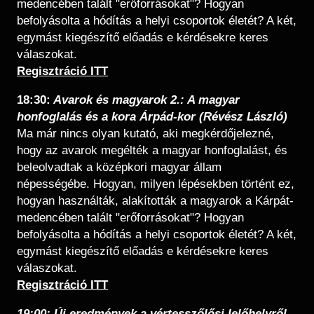
medencében talált "erőforrásokat"? Hogyan
befolyásolta a hódítás a helyi csoportok életét? A két,
egymást kiegészítő előadás e kérdésekre keres
válaszokat.
​Regisztráció ITT
18:30:
Avarok és magyarok 2.: A magyar
honfoglalás és a kora Árpád-kor (Révész László)
Ma már nincs olyan kutató, aki megkérdőjelezné,
hogy az avarok megélték a magyar honfoglalást, és
beleolvadtak a középkori magyar állam
népességébe. Hogyan, milyen lépésekben történt ez,
hogyan használták, alakították a magyarok a Kárpát-
medencében talált "erőforrásokat"? Hogyan
befolyásolta a hódítás a helyi csoportok életét? A két,
egymást kiegészítő előadás e kérdésekre keres
válaszokat.
​Regisztráció ITT
19:00:
Új eredmények a vértesszőlősi lelőhelyről