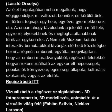
(László Orsolya)
Az élet forgatagában néha megállunk, hogy
végiggondoljuk mi változott bennünk és körülöttünk,
mi történt tegnap, egy hete, egy éve, gyermekkorunk
óta. Azonban ahogy távolodunk a jelentől a múlt felé,
egyre rejtélyesebbnek és megfoghatatlanabbnak
tűnik az egykori élet. A Nemzeti Múzeum kutatói
interaktív bemutatókkal kívánják elérhető közelségbe
hozni a régmúlt embereit, egyúttal megvilágítani,
hogy az emberi maradványokból, régészeti leletekből
hogyan rekonstruálható az egykor élt népességek,
populációk környezete, egészségi állapota, kulturális
szokásaik, vagyis az életük.
Regisztráció ITT
Vizualizáció a régészet szolgálatában - 3D
fotogrammetria, 3D modellezés, animáció: út a
virtuális világ felé​ (Fábián Szilvia, Nicklas
Larsson)