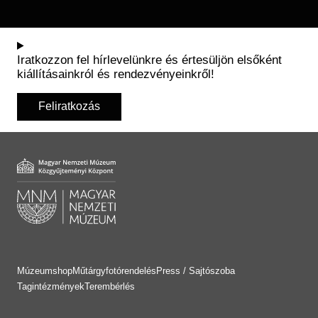
Iratkozzon fel hírlevelünkre és értesüljön elsőként
kiállításainkról és rendezvényeinkről!
Feliratkozás
Múzeumshop
Műtárgyfotórendelés
Press / Sajtószoba
Tagintézmények
Terembérlés