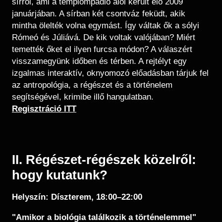
sírról, ami a templompadló alól került elő 2009
januárjában. A sírban két csontváz feküdt, akik
mintha ölelték volna egymást. Így váltak ők a sólyi
Rómeó és Júliává. De kik voltak valójában? Miért
temették őket el ilyen furcsa módon? A válaszért
visszamegyünk időben és térben. A rejtélyt egy
izgalmas interaktív, oknyomozó előadásban tárjuk fel
az antropológia, a régészet és a történelem
segítségével, krimibe illő hangulatban.
​Regisztráció ITT
II. Régészet-régészek közelről:
hogy kutatunk?
Helyszín: Díszterem, 18:00–22:00
"Amikor a biológia találkozik a történelemmel"