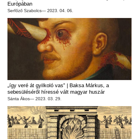
Régészet
Európában
Képcsarnok
Tagintézmények
Serfőző Szabolcs
— 2023. 04. 06.
Történeti Fényképtár
Felnőttképzés
Éremtár
Közérdekű adatok
Adattár
Központi Könyvtár
„így veré át gyilkoló vas” | Baksa Márkus, a
sebesüléséről híressé vált magyar huszár
Sánta Ákos
— 2023. 03. 29.