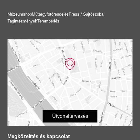
Múzeumshop
Műtárgyfotórendelés
Press / Sajtószoba
Tagintézmények
Terembérlés
Útvonaltervezés
Megközelítés és kapcsolat