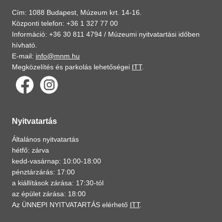
Cím: 1088 Budapest, Múzeum krt. 14-16.
Központi telefon: +36 1 327 77 00
Információ: +36 30 811 4794 /
Múzeumi nyitvatartási időben
hívható.
E-mail:
info@mnm.hu
Megközelítés és parkolás lehetőségei
ITT
.
Nyitvatartás
Általános nyitvatartás
hétfő: zárva
kedd-vasárnap: 10:00-18:00
pénztárzárás: 17:00
a kiállítások zárása: 17:30-tól
az épület zárása: 18:00
Az ÜNNEPI NYITVATARTÁS elérhető
ITT
.