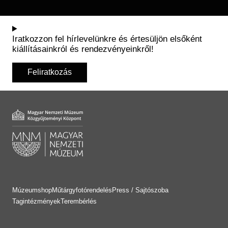
Iratkozzon fel hírlevelünkre és értesüljön elsőként
kiállításainkról és rendezvényeinkről!
Feliratkozás
Múzeumshop
Műtárgyfotórendelés
Press / Sajtószoba
Tagintézmények
Terembérlés