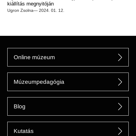
Régészet
kiállítás megnyitóján
Képcsarnok
Tagintézmények
Ugron Zsolna
— 2024. 01. 12.
Történeti Fényképtár
Felnőttképzés
Éremtár
Közérdekű adatok
Adattár
Központi Könyvtár
Online múzeum
Múzeumpedagógia
Blog
Kutatás