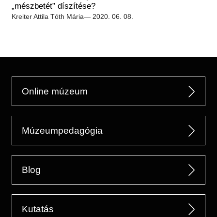
Régészet
„mészbetét” díszítése?
Képcsarnok
Tagintézmények
Kreiter Attila
Tóth Mária
— 2020. 06. 08.
Történeti Fényképtár
Felnőttképzés
Éremtár
Közérdekű adatok
Adattár
Központi Könyvtár
Online múzeum
Múzeumpedagógia
Blog
Kutatás