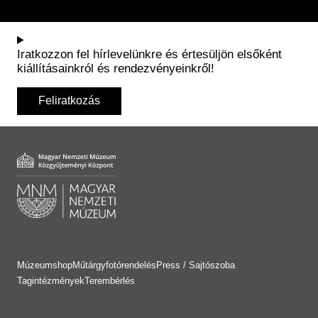
Iratkozzon fel hírlevelünkre és értesüljön elsőként
kiállításainkról és rendezvényeinkről!
Feliratkozás
Múzeumshop
Műtárgyfotórendelés
Press / Sajtószoba
Tagintézmények
Terembérlés