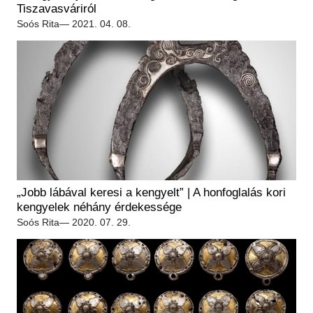
Régészet
Tiszavasváriról
Képcsarnok
Tagintézmények
Soós Rita
— 2021. 04. 08.
Történeti Fényképtár
Felnőttképzés
Éremtár
Közérdekű adatok
Adattár
Központi Könyvtár
„Jobb lábával keresi a kengyelt” | A honfoglalás kori
kengyelek néhány érdekessége
Soós Rita
— 2020. 07. 29.