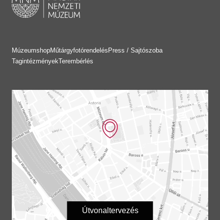
Múzeumshop
Műtárgyfotórendelés
Press / Sajtószoba
Tagintézmények
Terembérlés
Útvonaltervezés