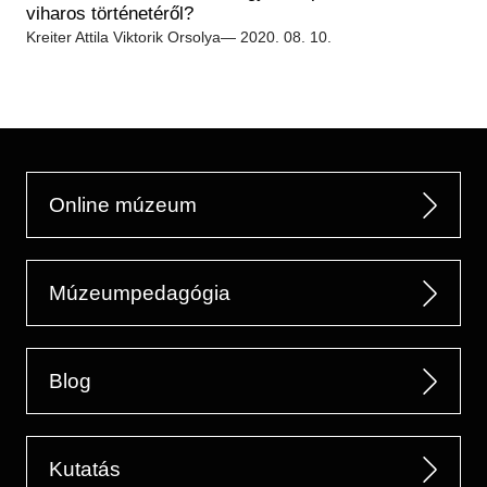
Régészet
viharos történetéről?
Képcsarnok
Tagintézmények
Kreiter Attila
Viktorik Orsolya
— 2020. 08. 10.
Történeti Fényképtár
Felnőttképzés
Éremtár
Közérdekű adatok
Adattár
Központi Könyvtár
Online múzeum
Múzeumpedagógia
Blog
Kutatás