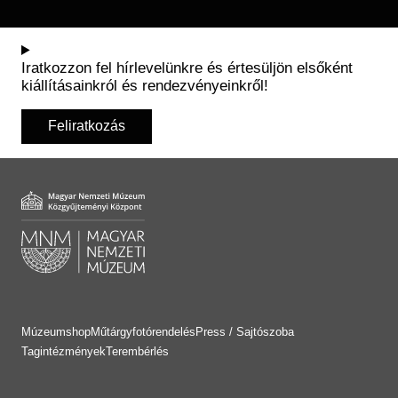
Iratkozzon fel hírlevelünkre és értesüljön elsőként
kiállításainkról és rendezvényeinkről!
Feliratkozás
Múzeumshop
Műtárgyfotórendelés
Press / Sajtószoba
Tagintézmények
Terembérlés