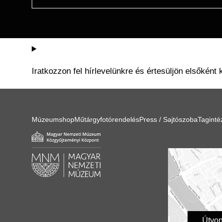
Iratkozzon fel hírlevelünkre és értesüljön elsőként 
Múzeumshop
Műtárgyfotórendelés
Press / Sajtószoba
Tagint
Útvon