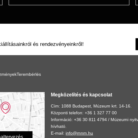
kiállításainkról és rendezvényeinkről!
ézmények
Terembérlés
Megközelítés és kapcsolat
Cím: 1088 Budapest, Múzeum krt. 14-16.
Központi telefon: +36 1 327 77 00
Információ: +36 30 811 4794 /
Múzeumi nyitv
hívható.
E-mail:
info@mnm.hu
altervezés