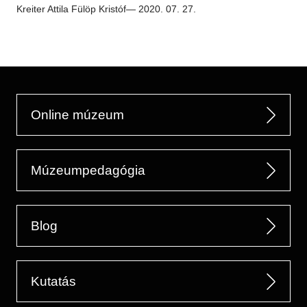
Régészet
Kreiter Attila
Fülöp Kristóf
— 2020. 07. 27.
Képcsarnok
Tagintézmények
Történeti Fényképtár
Felnőttképzés
Éremtár
Közérdekű adatok
Adattár
Központi Könyvtár
Online múzeum
Múzeumpedagógia
Blog
Kutatás