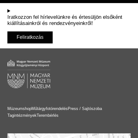
Iratkozzon fel hírlevelünkre és értesüljön elsőként
kiállításainkról és rendezvényeinkről!
Feliratkozás
Múzeumshop
Műtárgyfotórendelés
Press / Sajtószoba
Tagintézmények
Terembérlés