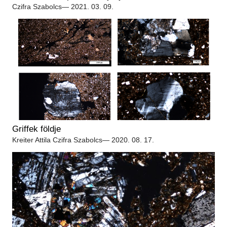
Régészet
Czifra Szabolcs
— 2021. 03. 09.
Képcsarnok
Tagintézmények
Történeti Fényképtár
Felnőttképzés
Éremtár
Közérdekű adatok
Adattár
Központi Könyvtár
Griffek földje
Kreiter Attila
Czifra Szabolcs
— 2020. 08. 17.