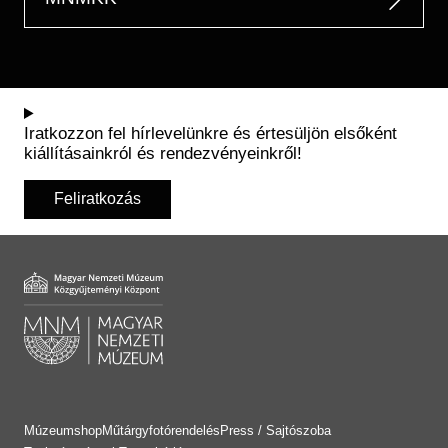
Iratkozzon fel hírlevelünkre és értesüljön elsőként
kiállításainkról és rendezvényeinkről!
Feliratkozás
Múzeumshop
Műtárgyfotórendelés
Press / Sajtószoba