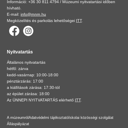
Információ: +36 30 811 4794 /
Múzeumi nyitvatartási időben
hívható.
E-mail:
info@mnm.hu
Megközelítés és parkolás lehetőségei
ITT
.
Nyitvatartás
Általános nyitvatartás
hétfő: zárva
kedd-vasárnap: 10:00-18:00
pénztárzárás: 17:00
a kiállítások zárása: 17:30-tól
az épület zárása: 18:00
Az ÜNNEPI NYITVATARTÁS elérhető
ITT
.
A múzeumról
Adatvédelmi tájékoztató
Iskolai közösségi szolgálat
Álláspályázat