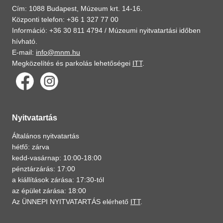
Cím: 1088 Budapest, Múzeum krt. 14-16.
Központi telefon: +36 1 327 77 00
Információ: +36 30 811 4794 /
Múzeumi nyitvatartási időben
hívható.
E-mail:
info@mnm.hu
Megközelítés és parkolás lehetőségei
ITT
.
Nyitvatartás
Általános nyitvatartás
hétfő: zárva
kedd-vasárnap: 10:00-18:00
pénztárzárás: 17:00
a kiállítások zárása: 17:30-tól
az épület zárása: 18:00
Az ÜNNEPI NYITVATARTÁS elérhető
ITT
.