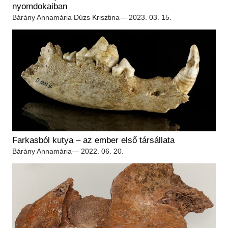
Régészet
nyomdokaiban
Képcsarnok
Tagintézmények
Bárány Annamária
Dúzs Krisztina
— 2023. 03. 15.
Történeti Fényképtár
Felnőttképzés
Éremtár
Közérdekű adatok
Adattár
Központi Könyvtár
Farkasból kutya – az ember első társállata
Bárány Annamária
— 2022. 06. 20.