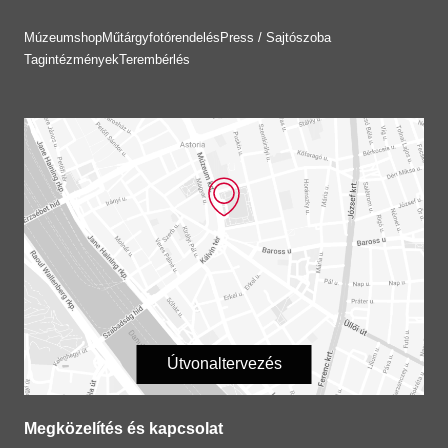
Múzeumshop
Műtárgyfotórendelés
Press / Sajtószoba
Tagintézmények
Terembérlés
Útvonaltervezés
Megközelítés és kapcsolat