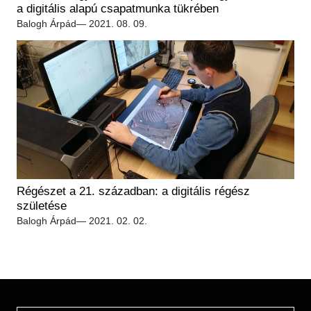
Régészet
a digitális alapú csapatmunka tükrében
Képcsarnok
Tagintézmények
Balogh Árpád
— 2021. 08. 09.
Történeti Fényképtár
Felnőttképzés
Éremtár
Közérdekű adatok
Adattár
Központi Könyvtár
Régészet a 21. században: a digitális régész
születése
Balogh Árpád
— 2021. 02. 02.