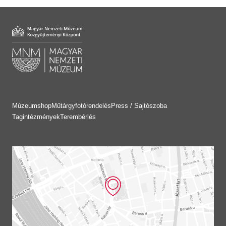
Múzeumshop
Műtárgyfotórendelés
Press / Sajtószoba
Tagintézmények
Terembérlés