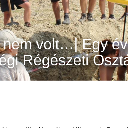
l nem volt…| Egy é
égi Régészeti Oszt