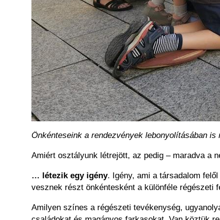
Önkénteseink a rendezvények lebonyolításában is
Amiért osztályunk létrejött, az pedig – maradva a
… létezik egy igény
. Igény, ami a társadalom felő
vesznek részt önkéntesként a különféle régészeti f
Amilyen színes a régészeti tevékenység, ugyanolyan
családokat és magányos farkasokat. Van köztük re