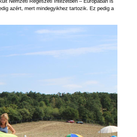
kult Nemzeti Régészeti Intézetben – Európában is
dig azért, mert mindegyikhez tartozik. Ez pedig a