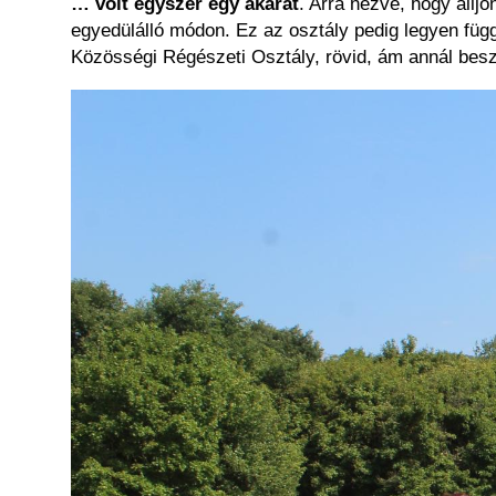
… volt egyszer egy akarat
. Arra nézve, hogy áll
egyedülálló módon. Ez az osztály pedig legyen függ
Közösségi Régészeti Osztály, rövid, ám annál be
Kép