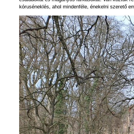
kóruséneklés, ahol mindenféle, énekelni szerető em
Kép