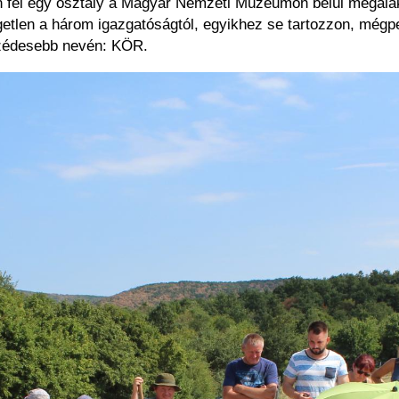
jon fel egy osztály a Magyar Nemzeti Múzeumon belül megala
etlen a három igazgatóságtól, egyikhez se tartozzon, mégpe
szédesebb nevén: KÖR.