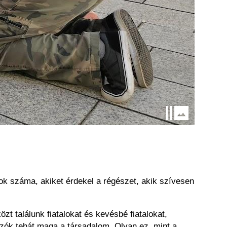
zok száma, akiket érdekel a régészet, akik szívesen
t találunk fiatalokat és kevésbé fiatalokat,
zók tehát maga a társadalom. Olyan ez, mint a