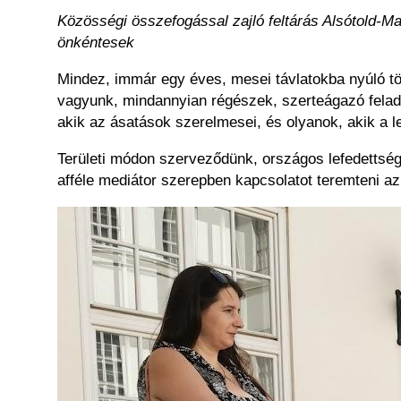
Közösségi összefogással zajló feltárás Alsótold-Ma
önkéntesek
Mindez, immár egy éves, mesei távlatokba nyúló tör
vagyunk, mindannyian régészek, szerteágazó felad
akik az ásatások szerelmesei, és olyanok, akik a l
Területi módon szerveződünk, országos lefedettségg
afféle mediátor szerepben kapcsolatot teremteni az
Kép