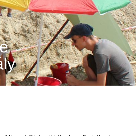
ve
ály