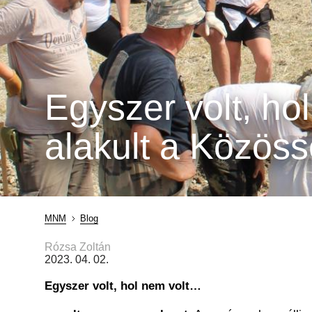
Egyszer volt, ho
alakult a Közöss
MNM
Blog
Morzsa
Rózsa Zoltán
2023. 04. 02.
Egyszer volt, hol nem volt…