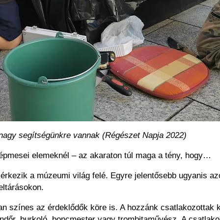
 nagy segítségünkre vannak (Régészet Napja 2022)
 népmesei elemeknél – az akaraton túl maga a tény, hogy…
l érkezik a múzeumi világ felé. Egyre jelentősebb ugyanis a
eltárásokon.
 színes az érdeklődők köre is. A hozzánk csatlakozottak köz
ndőr, burkoló, boncmester vagy trombitaművész. A csatlako