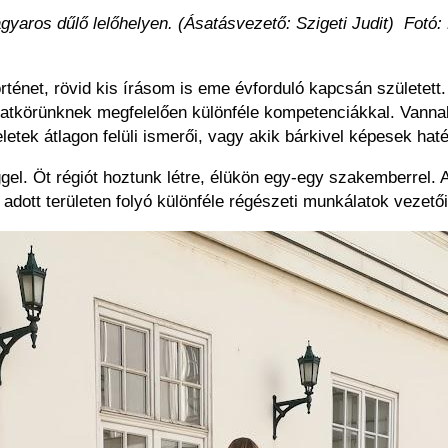
gyaros dűlő lelőhelyen. (Ásatásvezető: Szigeti Judit) Fotó:
ténet, rövid kis írásom is eme évforduló kapcsán született.
atkörünknek megfelelően különféle kompetenciákkal. Vanna
eletek átlagon felüli ismerői, vagy akik bárkivel képesek h
el. Öt régiót hoztunk létre, élükön egy-egy szakemberrel. A
 adott területen folyó különféle régészeti munkálatok vezető