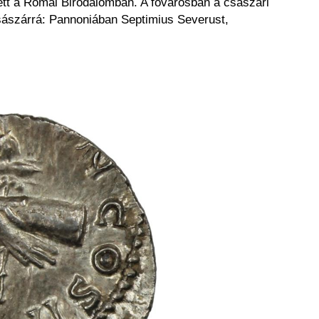
pett a Római Birodalomban. A fővárosban a császári
 császárrá: Pannoniában Septimius Severust,