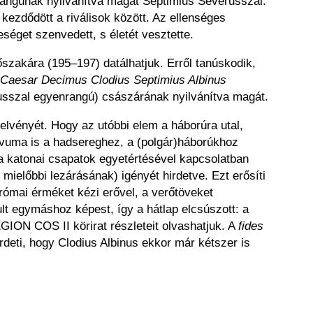
angúnak nyilvánítva magát Septimius Severusszal.
ú kezdődött a riválisok között. Az ellenséges
éget szenvedett, s életét vesztette.
szakára (195–197) datálhatjuk. Erről tanúskodik,
 Caesar Decimus Clodius Septimius Albinus
russzal egyenrangú) császárának nyilvánítva magát.
ijelvényét. Hogy az utóbbi elem a háborúra utal,
ívuma is a hadsereghez, a (polgár)háborúkhoz
a katonai csapatok egyetértésével kapcsolatban
ielőbbi lezárásának) igényét hirdetve. Ezt erősíti
 római érméket kézi erővel, a verőtöveket
ult egymáshoz képest, így a hátlap elcsúszott: a
GION COS II körirat részleteit olvashatjuk. A
fides
rdeti, hogy Clodius Albinus ekkor már kétszer is