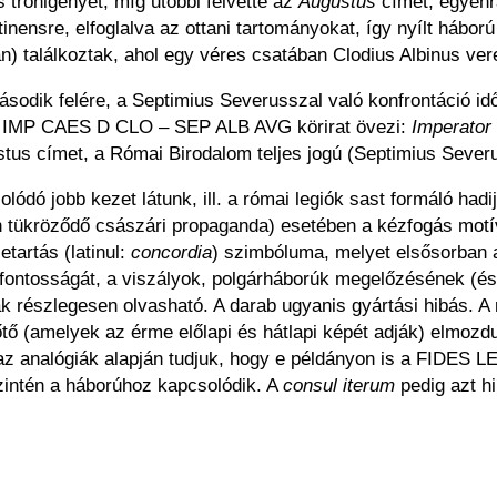
 trónigényét, míg utóbbi felvette az
Augustus
címet, egyenr
tinensre, elfoglalva az ottani tartományokat, így nyílt hábor
 találkoztak, ahol egy véres csatában Clodius Albinus veres
sodik felére, a Septimius Severusszal való konfrontáció idő
az IMP CAES D CLO – SEP ALB AVG körirat övezi:
Imperator
gustus címet, a Római Birodalom teljes jogú (Septimius Seve
solódó jobb kezet látunk, ill. a római legiók sast formáló had
n tükröződő császári propaganda) esetében a kézfogás mot
tartás (latinul:
concordia
) szimbóluma, melyet elsősorban 
ontosságát, a viszályok, polgárháborúk megelőzésének (és m
sak részlegesen olvasható. A darab ugyanis gyártási hibás. A
őtő (amelyek az érme előlapi és hátlapi képét adják) elmozd
az analógiák alapján tudjuk, hogy e példányon is a FIDES LE
zintén a háborúhoz kapcsolódik. A
consul iterum
pedig azt hi