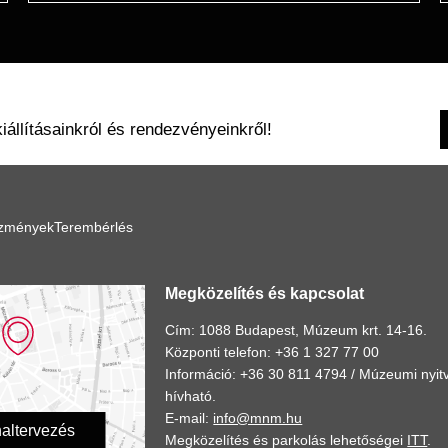
kiállításainkról és rendezvényeinkről!
ézmények
Terembérlés
Megközelítés és kapcsolat
Cím: 1088 Budapest, Múzeum krt. 14-16.
Központi telefon: +36 1 327 77 00
Információ: +36 30 811 4794 /
Múzeumi nyitv
hívható.
E-mail:
info@mnm.hu
altervezés
Megközelítés és parkolás lehetőségei
ITT
.