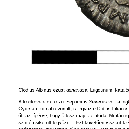
Clodius Albinus ezüst
denarius
a, Lugdunum, katal
A trónkövetelők közül Septimius Severus volt a le
Gyorsan Rómába vonult, s legyőzte Didius Iulianust
őt, azt ígérve, hogy ő lesz majd az utóda. Miután í
szintén sikerült legyőznie. Ezt követően viszont ki