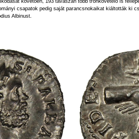
lkodását követően, 193 tavaszán több trónkövetelő is fellé
rtományi csapatok pedig saját parancsnokaikat kiáltották ki
dius Albinust.