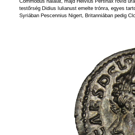
Commodus halálát, majd Helvius Pertinax rövid ura
testőrség Didius Iulianust emelte trónra, egyes ta
Syriában Pescennius Nigert, Britanniában pedig Clo
Kép