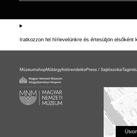
Iratkozzon fel hírlevelünkre és értesüljön elsőként 
Múzeumshop
Műtárgyfotórendelés
Press / Sajtószoba
Tagint
Útvon