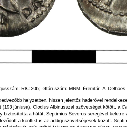
ógusszám: RIC 20b; leltári szám: MNM_Éremtár_A_Delhaes_
gkedvezőbb helyzetben, hiszen jelentős haderővel rendelke
 (193 júniusa). Clodius Albinusszal szövetséget kötött, a
Ca
gy biztosította a hátát, Septimius Severus seregével keletre 
éleződött a konfliktus az addigi szövetségesek között. Septim