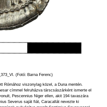
373_VI. (Fotó: Barna Ferenc)
zett Rómához viszonylag közel, a Duna mentén.
esar
címmel felruházva társcsászárként ismerte el
vonult, Pescennius Niger ellen, akit 194 tavaszára
ius Severus saját fiát, Caracallát nevezte ki