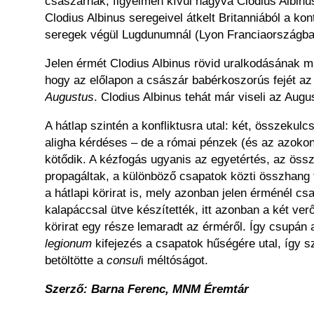
császárnak, figyelmen kívül hagyva Clodius Albinus
Clodius Albinus seregeivel átkelt Britanniából a kon
seregek végül Lugdunumnál (Lyon Franciaországban)
Jelen érmét Clodius Albinus rövid uralkodásának má
hogy az előlapon a császár babérkoszorús fejét 
Augustus
. Clodius Albinus tehát már viseli az Au
A hátlap szintén a konfliktusra utal: két, összekulc
aligha kérdéses – de a római pénzek (és az azoko
kötődik. A kézfogás ugyanis az egyetértés, az össze
propagáltak, a különböző csapatok közti összhang f
a hátlapi körirat is, mely azonban jelen érménél c
kalapáccsal ütve készítették, itt azonban a két ver
körirat egy része lemaradt az érméről. Így csupán 
legionum
kifejezés a csapatok hűségére utal, így s
betöltötte a
consul
i méltóságot.
Szerző: Barna Ferenc,
MNM Éremtár