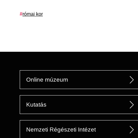
Címkék
római kor
Online múzeum
Kutatás
Nemzeti Régészeti Intézet