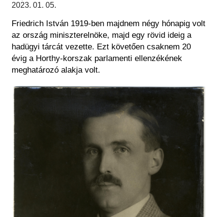
Régészet
2023. 01. 05.
Képcsarnok
Tagintézmények
Friedrich István 1919-ben majdnem négy hónapig volt
Történeti Fényképtár
Felnőttképzés
az ország miniszterelnöke, majd egy rövid ideig a
Éremtár
Közérdekű adatok
hadügyi tárcát vezette. Ezt követően csaknem 20
Adattár
évig a Horthy-korszak parlamenti ellenzékének
Központi Könyvtár
meghatározó alakja volt.
Kép