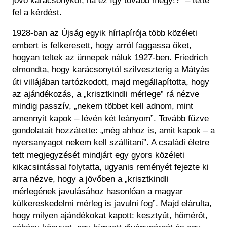
jövő karácsonykor, ha ez így tovább megy!?” – tette
fel a kérdést.
1928-ban az
Újság
egyik hírlapírója több közéleti
embert is felkeresett, hogy arról faggassa őket,
hogyan teltek az ünnepek náluk 1927-ben. Friedrich
elmondta, hogy karácsonytól szilveszterig a Mátyás
úti villájában tartózkodott, majd megállapította, hogy
az ajándékozás, a „krisztkindli mérlege” rá nézve
mindig passzív, „nekem többet kell adnom, mint
amennyit kapok – lévén két leányom”. Tovább fűzve
gondolatait hozzátette: „még ahhoz is, amit kapok – a
nyersanyagot nekem kell szállítani”. A családi életre
tett megjegyzését mindjárt egy gyors közéleti
kikacsintással folytatta, ugyanis reményét fejezte ki
arra nézve, hogy a jövőben a „krisztkindli
mérlegének javulásához hasonlóan a magyar
külkereskedelmi mérleg is javulni fog”. Majd elárulta,
hogy milyen ajándékokat kapott: kesztyűt, hőmérőt,