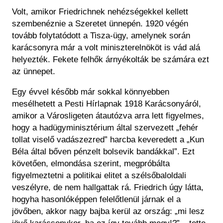
Volt, amikor Friedrichnek nehézségekkel kellett
szembenéznie a Szeretet ünnepén. 1920 végén
tovább folytatódott a Tisza-ügy, amelynek során
karácsonyra már a volt miniszterelnököt is vád alá
helyezték. Fekete felhők árnyékolták be számára ezt
az ünnepet.
Egy évvel később már sokkal könnyebben
mesélhetett a
Pesti Hírlap
nak 1918 Karácsonyáról,
amikor a Városligeten átautózva arra lett figyelmes,
hogy a hadügyminisztérium által szervezett „fehér
tollat viselő vadászezred” harcba keveredett a „Kun
Béla által bőven pénzelt bolsevik bandákkal”. Ezt
követően, elmondása szerint, megpróbálta
figyelmeztetni a politikai elitet a szélsőbaloldali
veszélyre, de nem hallgattak rá. Friedrich úgy látta,
hogyha hasonlóképpen felelőtlenül járnak el a
jövőben, akkor nagy bajba kerül az ország: „mi lesz