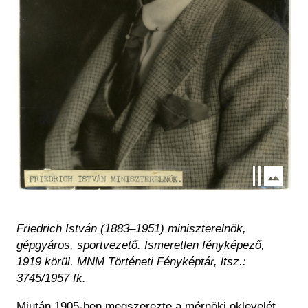
Friedrich István (1883–1951) miniszterelnök,
gépgyáros, sportvezető. Ismeretlen fényképező,
1919 körül. MNM Történeti Fényképtár, ltsz.:
3745/1957 fk.
Miután 1905-ben megszerezte a mérnöki oklevelét,