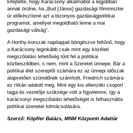
kifejtette, hogy Karácsony alkalmából a legjobban
annak örülne, ha „Bud [János] gazdasági főminiszter
úr előkészítené azt a bizonyos gazdaságpolitikai
programot, amellyel megoldható lenne a mai
gazdasági válság”.
A Horthy-korszak napilapjait böngészve feltűnő, hogy
a Karácsony leginkább csak mint egy közéleti
megszólalási lehetőség tűnt fel a politikai
közbeszédben, s nem, mint a Szeretet ünnepe. Bár a
politikai élet szereplői számára ez az ünnepi időszak
alapvetően szünidőnek számított, Friedrich számára
ez ritkán adatott meg. Mint egy kis ellenzéki csoport
tagja és vezetője szüksége volt a figyelemre, így a
karácsonyi megszólalási lehetőséget is felhasználta
politikai üzenetei tolmácsolására.
Szerző: Köpfler Balázs, MNM Központi Adattár