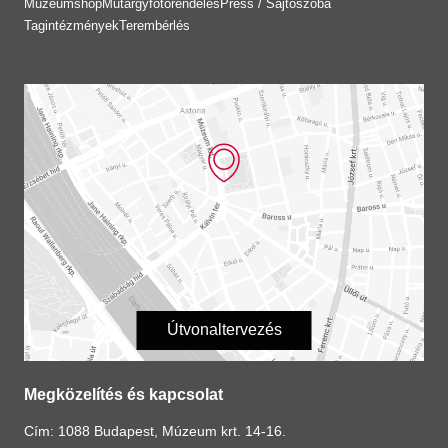
Múzeumshop
Műtárgyfotórendelés
Press / Sajtószoba
Tagintézmények
Terembérlés
Útvonaltervezés
Megközelítés és kapcsolat
Cím: 1088 Budapest, Múzeum krt. 14-16.