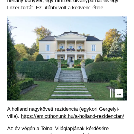
néhány könyvet, egy hímzett diványpárnát és egy
linzer-tortát. Ez utóbbi volt a kedvenc étele.
Kép
A holland nagyköveti rezidencia (egykori Gergelyi-
villa).
https://amiotthonunk.hu/a-holland-rezidencian/
Az év végén a
Tolnai Világlapjá
nak kérdésére