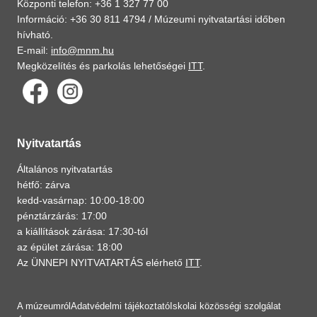
Központi telefon: +36 1 327 77 00
Információ: +36 30 811 4794 /
Múzeumi nyitvatartási időben
hívható.
E-mail:
info@mnm.hu
Megközelítés és parkolás lehetőségei
ITT
.
Nyitvatartás
Általános nyitvatartás
hétfő: zárva
kedd-vasárnap: 10:00-18:00
pénztárzárás: 17:00
a kiállítások zárása: 17:30-tól
az épület zárása: 18:00
Az ÜNNEPI NYITVATARTÁS elérhető
ITT
.
A múzeumról
Adatvédelmi tájékoztató
Iskolai közösségi szolgálat