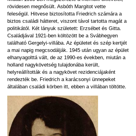
rövidesen megnősült. Asbóth Margitot vette
feleségül. Hitvese biztosította Friedrich számára a
biztos családi hátteret, viszont távol tartotta magát a
politikától. Két lányuk született: Erzsébet és Gitta.
Családjával 1921-ben költözött be a Svábhegyen
található Gergelyi-villába. Az épületet és szép kertjét
a mai napig megcsodálják. 1945 után ugyan az épület
elhanyagolttá vált, de az 1990-es években, miután a
holland nagykövetség tulajdonába került,
helyreállították és a nagykövet rezidenciájaként
rendezték be. Friedrich a karácsonyi ünnepeket
általában családi körben itt, ebben a villában töltötte.
Kép