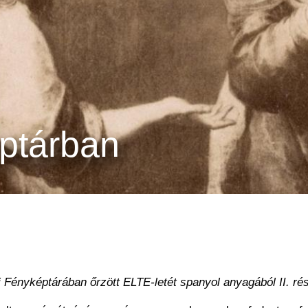
éptárban
ényképtárában őrzött ELTE-letét spanyol anyagából II. ré