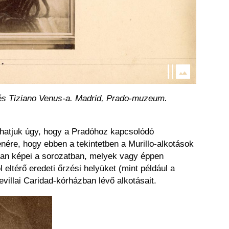
l és Tiziano Venus-a. Madrid, Prado-muzeum.
olhatjuk úgy, hogy a Pradóhoz kapcsolódó
ére, hogy ebben a tekintetben a Murillo-alkotások
lyan képei a sorozatban, melyek vagy éppen
 eltérő eredeti őrzési helyüket (mint például a
evillai Caridad-kórházban lévő alkotásait.