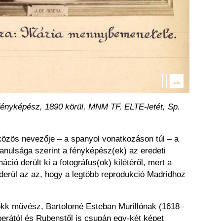
fényképész, 1890 körül, MNM TF, ELTE-letét, Sp.
 közös nevezője – a spanyol vonatkozáson túl – a
anulsága szerint a fényképész(ek) az eredeti
ió derült ki a fotográfus(ok) kilétéről, mert a
 kiderül az az, hogy a legtöbb reprodukció Madridhoz
arokk művész, Bartolomé Esteban Murillónak (1618–
berától és Rubenstől is csupán egy-két képet