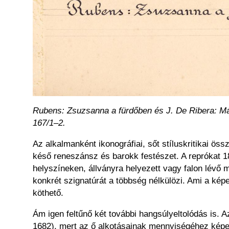
Rubens: Zsuzsanna a fürdőben és J. De Ribera: Má
167/1–2.
Az alkalmanként ikonográfiai, sőt stíluskritikai ö
késő reneszánsz és barokk festészet. A reprókat 1
helyszíneken, állványra helyezett vagy falon lévő m
konkrét szignatúrát a többség nélkülözi. Ami a képek
köthető.
Ám igen feltűnő két további hangsúlyeltolódás is. 
1682), mert az ő alkotásainak mennyiségéhez képest