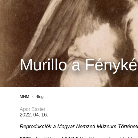
Murillo a Fényk
MNM
Blog
Morzsa
Apor Eszter
2022. 04. 16.
Reprodukciók a Magyar Nemzeti Múzeum Történeti F