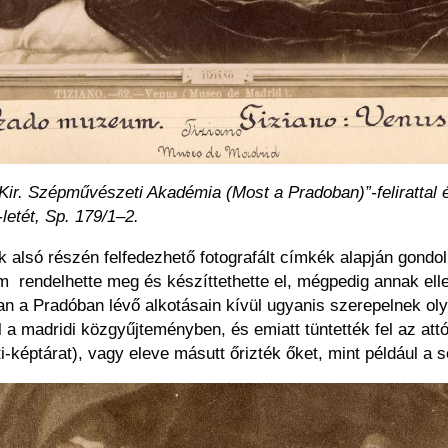
 Kir. Szépművészeti Akadémia (Most a Pradoban)”-feliratta
etét, Sp. 179/1–2.
k alsó részén felfedezhető fotografált címkék alapján gond
rendelhette meg és készíttethette el, mégpedig annak ellen
san a Pradóban lévő alkotásain kívül ugyanis szerepelnek o
 a madridi közgyűjteményben, és emiatt tüntették fel az attól
-képtárat), vagy eleve másutt őrizték őket, mint például a s