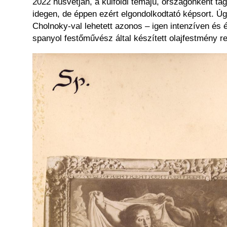
2022 húsvétján, a külföldi témájú, országonként ta
idegen, de éppen ezért elgondolkodtató képsort. Ú
Cholnoky-val lehetett azonos – igen intenzíven és 
spanyol festőművész által készített olajfestmény r
Kép