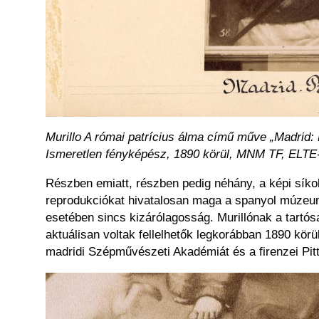
Murillo A római patrícius álma című műve „Madrid:
Ismeretlen fényképész, 1890 körül, MNM TF, ELTE-l
Részben emiatt, részben pedig néhány, a képi síko
reprodukciókat hivatalosan maga a spanyol múzeum 
esetében sincs kizárólagosság. Murillónak a tartó
aktuálisan voltak fellelhetők legkorábban 1890 körül
madridi Szépművészeti Akadémiát és a firenzei Pitti
Kép