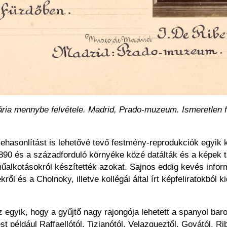
ria mennybe felvétele. Madrid, Prado-muzeum. Ismeretlen 
sszehasonlítást is lehetővé tevő festmény-reprodukciók egyik
890 és a századforduló környéke közé datálták és a képek t
űalkotásokról készítették azokat. Sajnos eddig kevés informác
ről és a Cholnoky, illetve kollégái által írt képfeliratokból
Az egyik, hogy a gyűjtő nagy rajongója lehetett a spanyol b
 például Raffaellótól, Tizianótól, Velazqueztől, Goyától, Ri