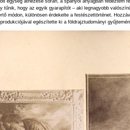
golt egység átnézése során, a spanyol anyagban fedeztem fe
gy tűnik, hogy az egyik gyarapítót – aki legnagyobb valószí
értő módon, különösen érdekelte a festészettörténet. Hozzá
eprodukciójával egészítette ki a földrajztudományi gyűjtemén