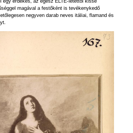
l egy érdekes, az egész ELTE-letéttől kissé
nűséggel magával a festőként is tevékenykedő
vetőlegesen negyven darab neves itáliai, flamand és
yt.