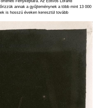
Történeti Fényképtára. Az Eötvös Loránd
őrizzük annak a gyűjteménynek a több mint 13 000
kek is hosszú éveken keresztül tovább