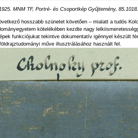
 1925. MNM TF, Portré- és Csoportkép Gyűjtemény, 85.1018
következő hosszabb szünetet követően – mialatt a tudós Kol
udományegyetem kötelékében kezdte nagy lelkiismeretességg
 képek funkciójukat tekintve dokumentatív igénnyel készült
i földrajztudományi műve illusztrálásához használt fel.