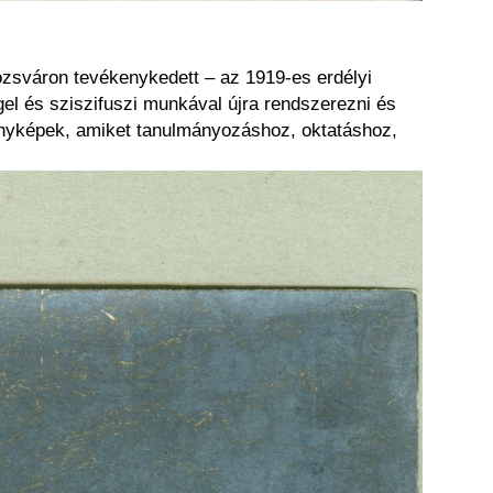
.
ozsváron tevékenykedett – az 1919-es erdélyi
el és sziszifuszi munkával újra rendszerezni és
 fényképek, amiket tanulmányozáshoz, oktatáshoz,