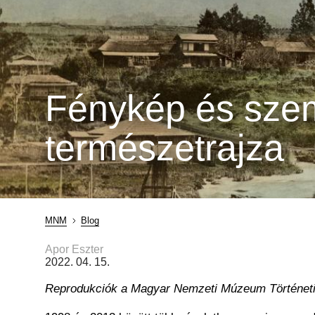
Fénykép és szeml
természetrajza
MNM
Blog
Morzsa
Apor Eszter
2022. 04. 15.
Reprodukciók a Magyar Nemzeti Múzeum Történeti F