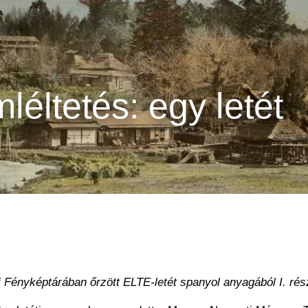
éltetés: egy letét
ényképtárában őrzött ELTE-letét spanyol anyagából I. rés