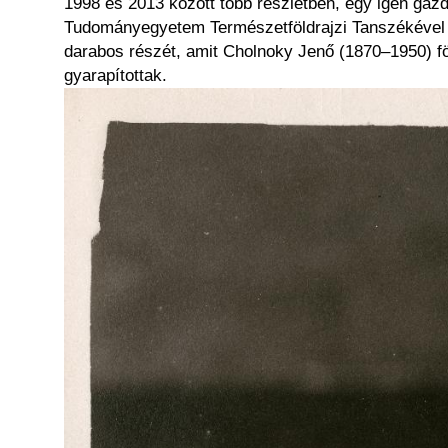
1998 és 2013 között több részletben, egy igen ga
Tudományegyetem Természetföldrajzi Tanszékével k
darabos részét, amit Cholnoky Jenő (1870–1950) fö
gyarapítottak.
Kép