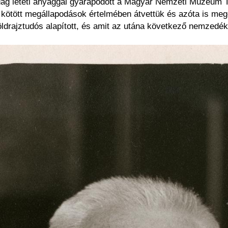
zdag letéti anyaggal gyarapodott a Magyar Nemzeti Múzeum 
ötött megállapodások értelmében átvettük és azóta is meg
ldrajztudós alapított, és amit az utána következő nemzedé