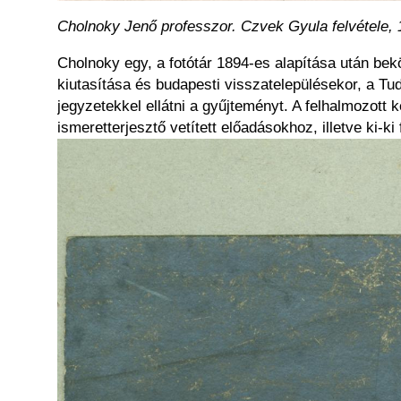
Cholnoky Jenő professzor. Czvek Gyula felvétele,
Cholnoky egy, a fotótár 1894-es alapítása után be
kiutasítása és budapesti visszatelepülésekor, a T
jegyzetekkel ellátni a gyűjteményt. A felhalmozott
ismeretterjesztő vetített előadásokhoz, illetve ki-k
Kép