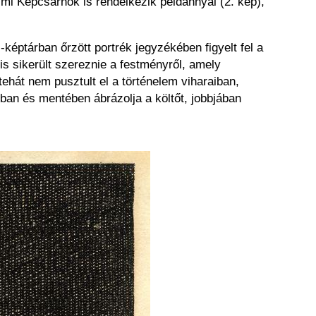
i Képcsarnok is rendelkezik példánnyal (2. kép),
éptárban őrzött portrék jegyzékében figyelt fel a
is sikerült szereznie a festményről, amely
tehát nem pusztult el a történelem viharaiban,
an és mentében ábrázolja a költőt, jobbjában