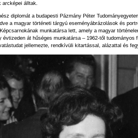
 arcképei álltak.
nész diplomát a budapesti Pázmány Péter Tudományegyetemen
ezdve a magyar történeti tárgyú eseményábrázolások és portr
épcsarnokának munkatársa lett, amely a magyar történelem
gy évtizeden át hűséges munkatársa – 1962-től tudományos f
vatástudat jellemezte, rendkívüli kitartással, alázattal és 