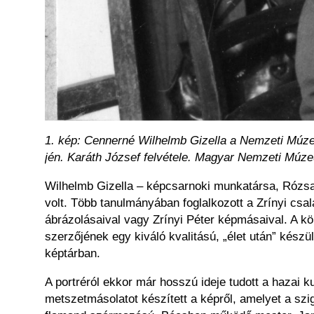
1. kép: Cennerné Wilhelmb Gizella a Nemzeti Múzeu
jén. Karáth József felvétele. Magyar Nemzeti Múz
Wilhelmb Gizella – képcsarnoki munkatársa, Rózsa G
volt. Több tanulmányában foglalkozott a Zrínyi csal
ábrázolásaival vagy Zrínyi Péter képmásaival. A köl
szerzőjének egy kiváló kvalitású, „élet után” kész
képtárban.
A portréról ekkor már hosszú ideje tudott a hazai
metszetmásolatot készített a képről, amelyet a szi