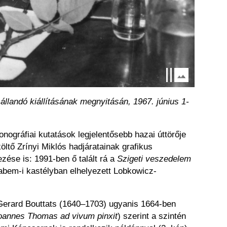
llandó kiállításának megnyitásán, 1967. június 1-
nográfiai kutatások legjelentősebb hazai úttörője
öltő Zrínyi Miklós hadjáratainak grafikus
zése is: 1991-ben ő talált rá a
Szigeti veszedelem
Labem-i kastélyban elhelyezett Lobkowicz-
 Gerard Bouttats (1640–1703) ugyanis 1664-ben
Joannes Thomas ad vivum pinxit
) szerint a szintén