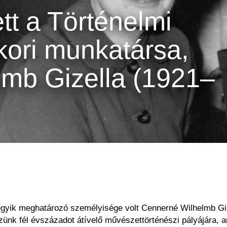
tt a Történelmi
ori munkatársa,
mb Gizella (1921–
gyik meghatározó személyisége volt Cennerné Wilhelmb Gize
zünk fél évszázadot átívelő művészettörténészi pályájára,