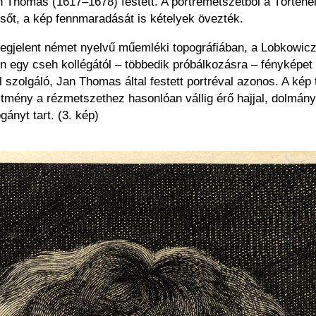
homas (1617–1678) festett. A portrémetszetből a Történelm
 sőt, a kép fennmaradását is kételyek övezték.
egjelent német nyelvű műemléki topográfiában, a Lobkowicz-k
n egy cseh kollégától – többedik próbálkozásra – fényképet 
szolgáló, Jan Thomas által festett portréval azonos. A kép 
ény a rézmetszethez hasonlóan vállig érő hajjal, dolmányb
ányt tart. (3. kép)