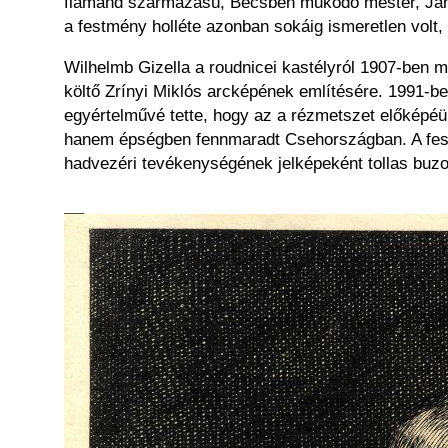
flamand származású, Bécsben működő mester, Jan T
a festmény holléte azonban sokáig ismeretlen volt,
Wilhelmb Gizella a roudnicei kastélyról 1907-ben m
költő Zrínyi Miklós arcképének említésére. 1991-be
egyértelművé tette, hogy az a rézmetszet előképéül 
hanem épségben fennmaradt Csehországban. A festm
hadvezéri tevékenységének jelképeként tollas buzog
Kép