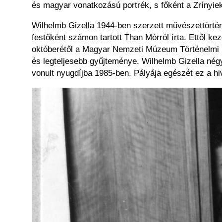
és magyar vonatkozású portrék, s főként a Zrínyiek
Wilhelmb Gizella 1944-ben szerzett művészettörté
festőként számon tartott Than Mórról írta. Ettől k
októberétől a Magyar Nemzeti Múzeum Történelmi K
és legteljesebb gyűjteménye. Wilhelmb Gizella né
vonult nyugdíjba 1985-ben. Pályája egészét ez a hi
Kép