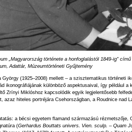
m „Magyarország története a honfoglalástól 1849-ig” című á
eum, Adattár, Múzeumtörténeti Gyűjtemény
yörgy (1925–2008) mellett – a szisztematikus történeti iko
ád ikonográfiájának különböző aspektusaival, így például a k
tő Zrínyi Miklóshoz kapcsolódik egyik legjelentősebb felfede
ült, azaz hiteles portréjára Csehországban, a Roudnice nad 
 kutatás: a bécsi egyetem flamand származású rézmetszője,
gnatúra (
Gerhardus Bouttats univers. Vien. sculp. – Quam 