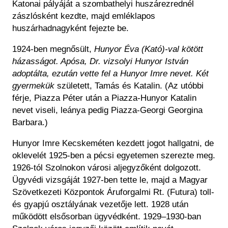
Katonai pályáját a szombathelyi huszárezrednél
zászlósként kezdte, majd emléklapos
huszárhadnagyként fejezte be.
1924-ben megnősült,
Hunyor Éva (Kató)-val kötött
házasságot. Apósa, Dr. vizsolyi Hunyor István
adoptálta, ezután vette fel a Hunyor Imre nevet. Két
gyermekük
született, Tamás és Katalin. (Az utóbbi
férje, Piazza Péter után a Piazza-Hunyor Katalin
nevet viseli, leánya pedig Piazza-Georgi Georgina
Barbara.)
Hunyor Imre Kecskeméten kezdett jogot hallgatni, de
oklevelét 1925-ben a pécsi egyetemen szerezte meg.
1926-tól Szolnokon városi aljegyzőként dolgozott.
Ügyvédi vizsgáját 1927-ben tette le, majd a Magyar
Szövetkezeti Központok Áruforgalmi Rt. (Futura) toll-
és gyapjú osztályának vezetője lett. 1928 után
működött elsősorban ügyvédként. 1929–1930-ban