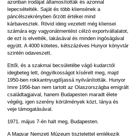
azonban irodájat államosították és azonnal
lepecsételték. Saját és több kliensének a
páncélszekrényben őrzött értékei mind
kárbavesztek. Rövid ideig vezetett még kliensei
számára egy vagyonátmentést célzó exportvállalatot,
de ezt is elvették, lakásával és minden ingóságával
együtt. A 4000 kötetes, kétszázéves Hunyor könyvtár
szintén odaveszett.
Ettől, és a szakmai becsületébe vágó kudarctól
idegbeteg lett, öngyilkosságot kísérelt meg, majd
1950-ben rokkantnyugdíjassá nyilvánították. Hunyor
Imre 1956-ban nem tartott az Olaszországba emigrált
családtagjaival, hanem Budapesten maradt élete
végéig, igen szerény körülmények közt, lánya és
veje támogatásával.
1971. május 7-én halt meg, Budapesten.
A Magyar Nemzeti Múzeum tisztelettel emlékezik