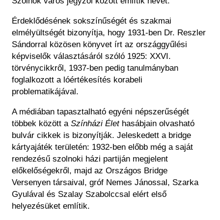
Szolnok város jegyzői között említik nevét.
Érdeklődésének sokszínűségét és szakmai
elmélyültségét bizonyítja, hogy 1931-ben Dr. Reszler
Sándorral közösen könyvet írt az országgyűlési
képviselők választásáról szóló 1925: XXVI.
törvénycikkről, 1937-ben pedig tanulmányban
foglalkozott a lóértékesítés korabeli
problematikájával.
A médiában tapasztalható egyéni népszerűségét
többek között a
Színházi Élet
hasábjain olvasható
bulvár cikkek is bizonyítják. Jeleskedett a bridge
kártyajáték területén: 1932-ben előbb még a saját
rendezésű szolnoki házi partiján megjelent
előkelőségekről, majd az Országos Bridge
Versenyen társaival, gróf Nemes Jánossal, Szarka
Gyulával és Szalay Szabolccsal elért első
helyezésüket említik.