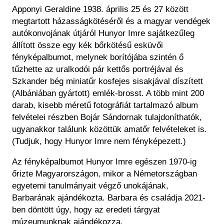
Apponyi Geraldine 1938. április 25 és 27 között
megtartott házasságkötéséről és a magyar vendégek
autókonvojának útjáról Hunyor Imre sajátkezűleg
állított össze egy kék bőrkötésű esküvői
fényképalbumot, melynek borítójába szintén ő
tűzhette az uralkodói pár kettős portréjával és
Szkander bég miniatűr kosfejes sisakjával díszített
(Albániában gyártott) emlék-brosst. A több mint 200
darab, kisebb méretű fotográfiát tartalmazó album
felvételei részben Bojár Sándornak tulajdoníthatók,
ugyanakkor találunk közöttük amatőr felvételeket is.
(Tudjuk, hogy Hunyor Imre nem fényképezett.)
Az fényképalbumot Hunyor Imre egészen 1970-ig
őrizte Magyarországon, mikor a Németországban
egyetemi tanulmányait végző unokájának,
Barbarának ajándékozta. Barbara és családja 2021-
ben döntött úgy, hogy az eredeti tárgyat
múzeumunknak ajándékozza.