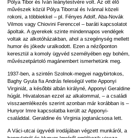
Pólya Tibor és Iván leánytestvére volt. Az ott élő
művészek közül Pólya Tiborral és Ivánnal közeli
rokoni, a többiekkel – pl. Fényes Adolf, Aba-Novák
Vilmos vagy Chiovini Ferenccel – baráti kapcsolatot
ápoltak. A gyerekek szinte mindennapos vendégek
voltak az alkotóházakban, ahol a szegénység mellett
humor és jókedv uralkodott. Ezen a nézőponton
keresztül a komoly ügyvéd személyében egy bohém,
művészetpártoló magánembert ismerhetünk meg.
1937-ben, a szintén Szolnok-megyei nagybirtokos,
Baghy Gyula fia András feleségül vette Apponyi
Virginiát, a későbbi albán királyné, Apponyi Geraldine
húgát. Hivatalosan ezzel az alkalommal, – a családi
visszaemlékezés szerint azonban már korábban is –
Hunyor Imre kapcsolatba került az Apponyi-
családdal. Geraldine és Virginia jogtanácsosa lett.
A Váci-utcai ügyvédi irodájában végzett munkáról, a