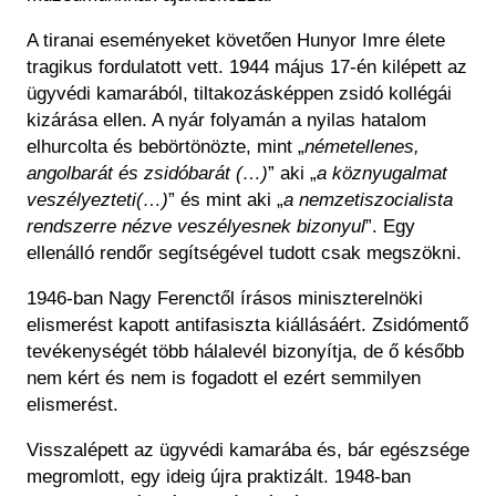
A tiranai eseményeket követően Hunyor Imre élete
tragikus fordulatott vett. 1944 május 17-én kilépett az
ügyvédi kamarából, tiltakozásképpen zsidó kollégái
kizárása ellen. A nyár folyamán a nyilas hatalom
elhurcolta és bebörtönözte, mint „
németellenes,
angolbarát és zsidóbarát (…)
” aki „
a köznyugalmat
veszélyezteti(…)
” és mint aki „
a nemzetiszocialista
rendszerre nézve veszélyesnek bizonyul
”. Egy
ellenálló rendőr segítségével tudott csak megszökni.
1946-ban Nagy Ferenctől írásos miniszterelnöki
elismerést kapott antifasiszta kiállásáért. Zsidómentő
tevékenységét több hálalevél bizonyítja, de ő később
nem kért és nem is fogadott el ezért semmilyen
elismerést.
Visszalépett az ügyvédi kamarába és, bár egészsége
megromlott, egy ideig újra praktizált. 1948-ban