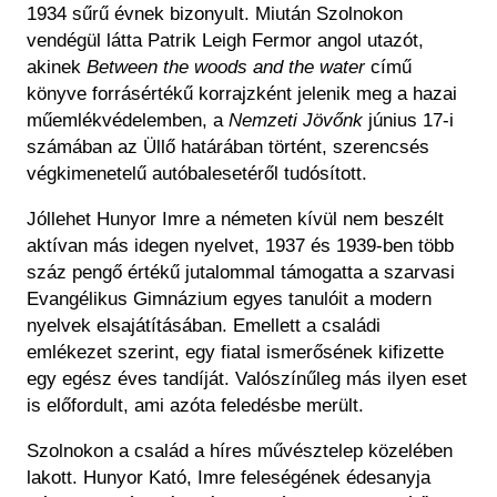
1934 sűrű évnek bizonyult. Miután Szolnokon
vendégül látta Patrik Leigh Fermor angol utazót,
akinek
Between the woods and the water
című
könyve forrásértékű korrajzként jelenik meg a hazai
műemlékvédelemben, a
Nemzeti Jövőnk
június 17-i
számában az Üllő határában történt, szerencsés
végkimenetelű autóbalesetéről tudósított.
Jóllehet Hunyor Imre a németen kívül nem beszélt
aktívan más idegen nyelvet, 1937 és 1939-ben több
száz pengő értékű jutalommal támogatta a szarvasi
Evangélikus Gimnázium egyes tanulóit a modern
nyelvek elsajátításában. Emellett a családi
emlékezet szerint, egy fiatal ismerősének kifizette
egy egész éves tandíját. Valószínűleg más ilyen eset
is előfordult, ami azóta feledésbe merült.
Szolnokon a család a híres művésztelep közelében
lakott. Hunyor Kató, Imre feleségének édesanyja