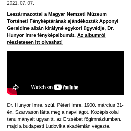
Régészet
2021. 07. 07.
Képcsarnok
Tagintézmények
Leszármazottai a Magyar Nemzeti Múzeum
Történeti Fényképtár
Felnőttképzés
Történeti Fényképtárának ajándékozták Apponyi
Éremtár
Közérdekű adatok
Geraldine albán királyné egykori ügyvédje, Dr.
Adattár
Hunyor Imre fényképalbumát.
Az albumról
Központi Könyvtár
részletesen itt olvashat!
Dr. Hunyor Imre, szül. Péteri Imre, 1900. március 31-
én, Szarvason látta meg a napvilágot. Középiskolai
tanulmányait ugyanitt, az Erzsébet főgimnáziumban,
majd a budapesti Ludovika akadémián végezte.