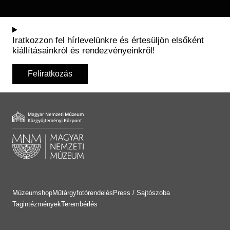
Iratkozzon fel hírlevelünkre és értesüljön elsőként
kiállításainkról és rendezvényeinkről!
Feliratkozás
Múzeumshop
Műtárgyfotórendelés
Press / Sajtószoba
Tagintézmények
Terembérlés