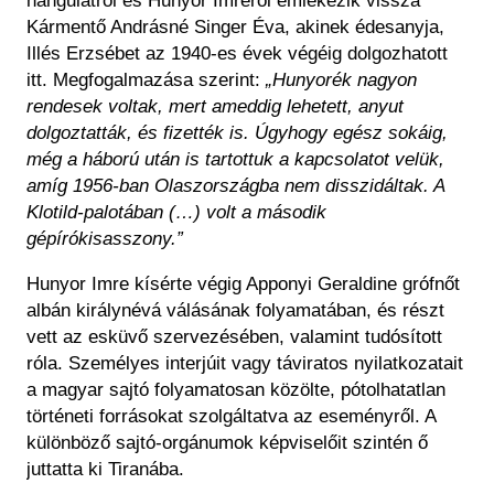
hangulatról és Hunyor Imréről emlékezik vissza
Kármentő Andrásné Singer Éva, akinek édesanyja,
Illés Erzsébet az 1940-es évek végéig dolgozhatott
itt. Megfogalmazása szerint:
„Hunyorék nagyon
rendesek voltak, mert ameddig lehetett, anyut
dolgoztatták, és fizették is. Úgyhogy egész sokáig,
még a háború után is tartottuk a kapcsolatot velük,
amíg 1956-ban Olaszországba nem disszidáltak. A
Klotild-palotában (…) volt a második
gépírókisasszony.”
Hunyor Imre kísérte végig Apponyi Geraldine grófnőt
albán királynévá válásának folyamatában, és részt
vett az esküvő szervezésében, valamint tudósított
róla. Személyes interjúit vagy táviratos nyilatkozatait
a magyar sajtó folyamatosan közölte, pótolhatatlan
történeti forrásokat szolgáltatva az eseményről. A
különböző sajtó-orgánumok képviselőit szintén ő
juttatta ki Tiranába.