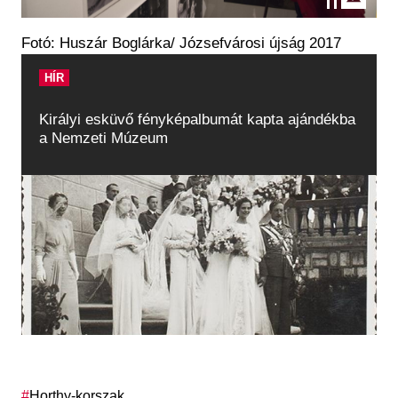
Fotó: Huszár Boglárka/ Józsefvárosi újság 2017
HÍR
Királyi esküvő fényképalbumát kapta ajándékba
a Nemzeti Múzeum
Címkék
Horthy-korszak