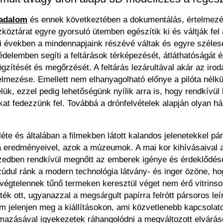
rradalom
és ennek következtében a dokumentálás, értelmez
öztárat egyre gyorsuló ütemben egészítik ki és váltják fel
 években a mindennapjaink részévé váltak és egyre szélese
delemben segíti a feltárások térképezését, átláthatóságát
rögzítését és megőrzését. A feltárás lezárultával akár az ir
rtelmezése. Emellett nem elhanyagolható előnye a pilóta nél
elük, ezzel pedig lehetőségünk nyílik arra is, hogy rendkív
kat fedezzünk fel. Továbbá a drónfelvételek alapján olyan 
éte és általában a filmekben látott kalandos jelenetekkel p
a eredményeivel, azok a múzeumok. A mai kor kihívásaival
vtizedben rendkívül megnőtt az emberek igénye és érdeklődé
zúdul ránk a modern technológia látvány- és inger özöne, 
 végtelennek tűnő termeken keresztül véget nem érő vitrinsor
k ott, ugyanazzal a megsárgult papírra felrótt pársoros leí
om jelenjen meg a kiállításokon, ami közvetlenebb kapcsolatot
sával igyekezetek ráhangolódni a megváltozott elvárásokra