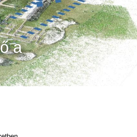
tő a
zetben