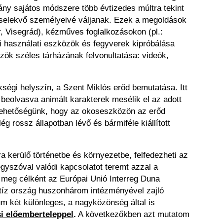
ny sajátos módszere több évtizedes múltra tekint
 cselekvő személyeivé váljanak. Ezek a megoldások
r, Visegrád), kézműves foglalkozásokon (pl.:
li használati eszközök és fegyverek kipróbálása
özök széles tárházának felvonultatása: videók,
ségi helyszín, a Szent Miklós erőd bemutatása. Itt
beolvasva animált karakterek mesélik el az adott
an lehetőségünk, hogy az okoseszközön az erőd
g rossz állapotban lévő és bármiféle kiállított
 kerülő történetbe és környezetbe, felfedezheti az
 egyszóval valódi kapcsolatot teremt azzal a
e meg célként az Európai Unió Interreg Duna
A tíz ország huszonhárom intézményével zajló
m két különleges, a nagyközönség által is
si előemberteleppel
.
A következőkben azt mutatom