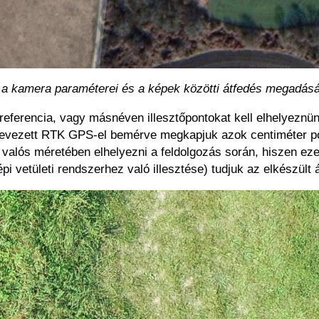
, a kamera paraméterei és a képek közötti átfedés megadásáv
eferencia, vagy másnéven illesztőpontokat kell elhelyeznün
vezett RTK GPS-el bemérve megkapjuk azok centiméter pon
 valós méretében elhelyezni a feldolgozás során, hiszen eze
pi vetületi rendszerhez való illesztése) tudjuk az elkészült