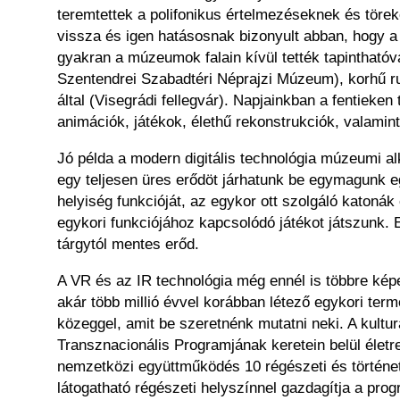
teremtettek a polifonikus értelmezéseknek és tör
vissza és igen hatásosnak bizonyult abban, hogy a
gyakran a múzeumok falain kívül tették tapinthatóv
Szentendrei Szabadtéri Néprajzi Múzeum), korhű ruh
által (Visegrádi fellegvár). Napjainkban a fentiek
animációk, játékok, élethű rekonstrukciók, valamint 
Jó példa a modern digitális technológia múzeumi al
egy teljesen üres erődöt járhatunk be egymagunk e
helyiség funkcióját, az egykor ott szolgáló katonák
egykori funkciójához kapcsolódó játékot játszunk. E
tárgytól mentes erőd.
A VR és az IR technológia még ennél is többre képe
akár több millió évvel korábban létező egykori termé
közeggel, amit be szeretnénk mutatni neki. A kultu
Transznacionális Programjának keretein belül életr
nemzetközi együttműködés 10 régészeti és történet
látogatható régészeti helyszínnel gazdagítja a pro