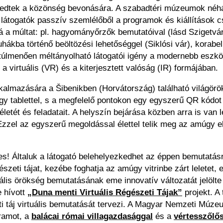
ekedtek a közönség bevonására. A szabadtéri múzeumok néhá
 látogatók passzív szemlélőből a programok és kiállítások
á a múltat: pl. hagyományőrzők bemutatóival (lásd Szigetvá
ákba történő beöltözési lehetőséggel (Siklósi vár), korabe
en túlmenően méltányolható látogatói igény a modernebb eszk
a virtuális (VR) és a kiterjesztett valóság (IR) formájában.
kalmazására a Šibenikben (Horvátország) található világörök
gy tablettel, s a megfelelő pontokon egy egyszerű QR kódot 
 életét és feladatait. A helyszín bejárása közben arra is v
zzel az egyszerű megoldással élettel telik meg az amúgy elé
s! Általuk a látogató belehelyezkedhet az éppen bemutatásra
szeti tájat, kezébe foghatja az amúgy vitrinbe zárt leletet,
rális örökség bemutatásának eme innovatív változatát jelölt
e hívott
„Duna menti Virtuális Régészeti Tájak”
projekt. 
i táj virtuális bemutatását tervezi. A Magyar Nemzeti Múzeu
gramot, a
balácai római villagazdasággal
és a
vértesszőlő