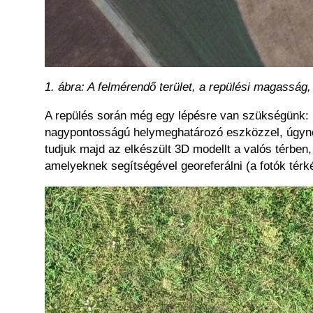
1. ábra: A felmérendő terület, a repülési magasság
A repülés során még egy lépésre van szükségünk: r
nagypontosságú helymeghatározó eszközzel, úgyne
tudjuk majd az elkészült 3D modellt a valós térben,
amelyeknek segítségével georeferálni (a fotók térké
Kép