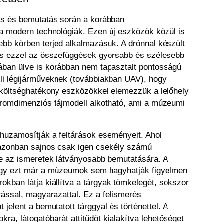
és és bemutatás során a korábban
 a modern technológiák. Ezen új eszközök közül is
bb körben terjed alkalmazásuk. A drónnal készült
 és ezzel az összefüggések gyorsabb és szélesebb
odában ülve is korábban nem tapasztalt pontosságú
küli légijárműveknek (továbbiakban UAV), hogy
ül költséghatékony eszközökkel elemezzük a lelőhely
háromdimenziós tájmodell alkotható, ami a múzeumi
árhuzamosítják a feltárások eseményeit. Ahol
 azonban sajnos csak igen csekély számú
se az ismeretek látványosabb bemutatására. A
hogy ezt már a múzeumok sem hagyhatják figyelmen
okban látja kiállítva a tárgyak tömkelegét, sokszor
rással, magyarázattal. Ez a felismerés
 jelent a bemutatott tárggyal és történettel. A
, látogatóbarát attitűdöt kialakítva lehetőséget