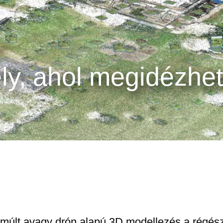
hely, ahol megidézhe
 a múlt avagy drón alapú 3D modellezés a régés