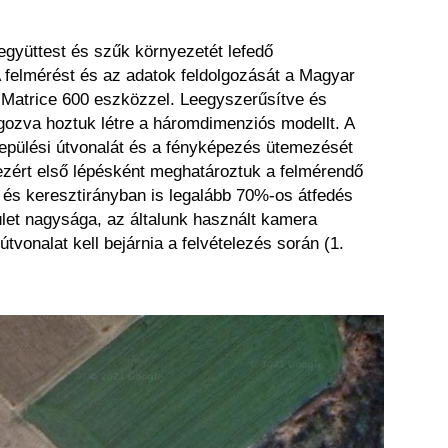
tegyüttest és szűk környezetét lefedő
felmérést és az adatok feldolgozását a Magyar
Matrice 600 eszközzel. Leegyszerűsítve és
gozva hoztuk létre a háromdimenziós modellt. A
repülési útvonalát és a fényképezés ütemezését
 ezért első lépésként meghatároztuk a felmérendő
ti és keresztirányban is legalább 70%-os átfedés
ület nagysága, az általunk használt kamera
onalat kell bejárnia a felvételezés során (1.