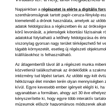
Napjainkban a
régészetet is elérte a digitális fo
szentháromságnak tartott papír-ceruza-fénykép eszk
kiemelendő a drónok használata, amelyek az utóbbi
adatok feldolgozása a régészetben és az örökségvé
körű levonását, a jelenségek kibontási fázisainak 
adatokkal folytatható a lelőhely feldolgozása és é
viszonylag gyorsan nagy terület térképezhető fel v
tágabb környezetét, esetleg új régészeti objektumo
kiállításokhoz is felhasználható.
Az átlagembertől távol áll a régészeti munka mibenl
közvetlenül találkozhatnak az érdeklődök a szakm
intézmény tud lépést tartani. Az utóbbi egy-két é
hétköznapi élet minden terén olyan mennyiségben 
kívül. Egyre kevesebb ember igényeit elégíti ki, ha
ugyanabban a formában, ahogy azt 30 éve elhelyezté
kényszerítette ki, hogy egyre több interaktív tartal
múzeumok először hagyományos módszerek alkalmazá