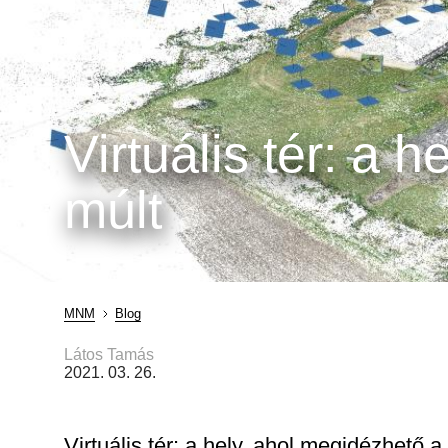
Virtuális tér: a 
múlt
MNM
Blog
Morzsa
Látos Tamás
2021. 03. 26.
Virtuális tér: a hely, ahol megidézhető