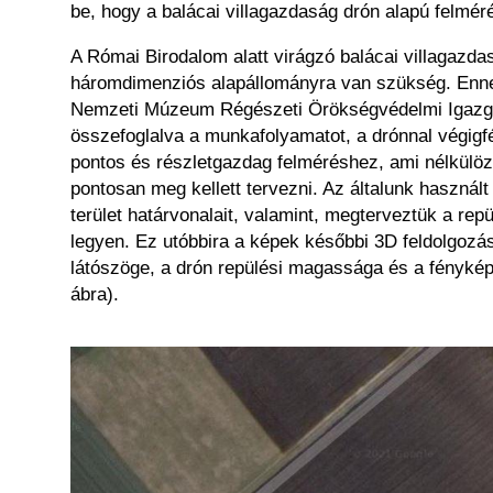
be, hogy a balácai villagazdaság drón alapú felmér
A Római Birodalom alatt virágzó balácai villagazda
háromdimenziós alapállományra van szükség. Ennek
Nemzeti Múzeum Régészeti Örökségvédelmi Igazgat
összefoglalva a munkafolyamatot, a drónnal végigf
pontos és részletgazdag felméréshez, ami nélkülöz
pontosan meg kellett tervezni. Az általunk használ
terület határvonalait, valamint, megterveztük a rep
legyen. Ez utóbbira a képek későbbi 3D feldolgozás
látószöge, a drón repülési magassága és a fénykép
ábra).
Kép