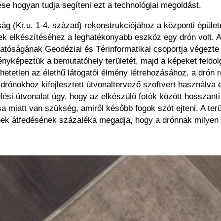
ése hogyan tudja segíteni ezt a technológiai megoldást.
ság (Kr.u. 1-4. század) rekonstrukciójához a központi épüle
 elkészítéséhez a leghatékonyabb eszköz egy drón volt. A 
óságának Geodéziai és Térinformatikai csoportja végezte 
ényképeztük a bemutatóhely területét, majd a képeket feldol
hetetlen az élethű látogatói élmény létrehozásához, a drón 
t drónokhoz kifejlesztett útvonaltervező szoftvert használva
ülési útvonalat úgy, hogy az elkészülő fotók között hosszan
a miatt van szükség, amiről később fogok szót ejteni. A ter
ek átfedésének százaléka megadja, hogy a drónnak milyen útv