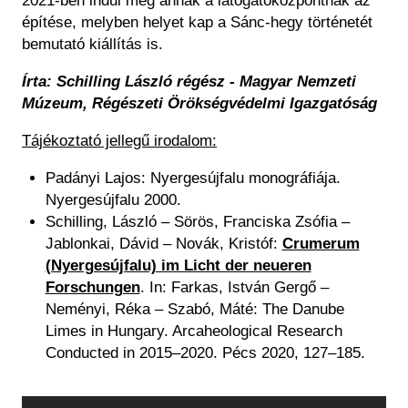
2021-ben indul meg annak a látogatóközpontnak az
építése, melyben helyet kap a Sánc-hegy történetét
bemutató kiállítás is.
Írta: Schilling László régész - Magyar Nemzeti
Múzeum, Régészeti Örökségvédelmi Igazgatóság
Tájékoztató jellegű irodalom:
Padányi Lajos: Nyergesújfalu monográfiája.
Nyergesújfalu 2000.
Schilling, László – Sörös, Franciska Zsófia –
Jablonkai, Dávid – Novák, Kristóf:
Crumerum
(Nyergesújfalu) im Licht der neueren
Forschungen
. In: Farkas, István Gergő –
Neményi, Réka – Szabó, Máté: The Danube
Limes in Hungary. Arcaheological Research
Conducted in 2015–2020. Pécs 2020, 127–185.