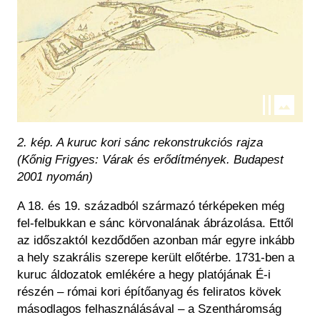
2. kép. A kuruc kori sánc rekonstrukciós rajza
(Kőnig Frigyes: Várak és erődítmények. Budapest
2001 nyomán)
A 18. és 19. századból származó térképeken még
fel-felbukkan e sánc körvonalának ábrázolása. Ettől
az időszaktól kezdődően azonban már egyre inkább
a hely szakrális szerepe került előtérbe. 1731-ben a
kuruc áldozatok emlékére a hegy platójának É-i
részén – római kori építőanyag és feliratos kövek
másodlagos felhasználásával – a Szentháromság