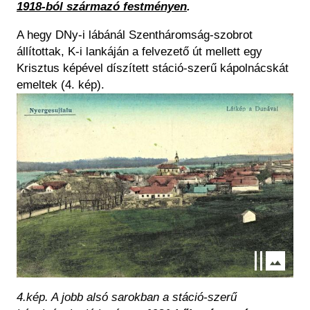
1918-ból származó festményen
.
A hegy DNy-i lábánál Szentháromság-szobrot
állítottak, K-i lankáján a felvezető út mellett egy
Krisztus képével díszített stáció-szerű kápolnácskát
emeltek (4. kép).
Kép
4.kép. A jobb alsó sarokban a stáció-szerű