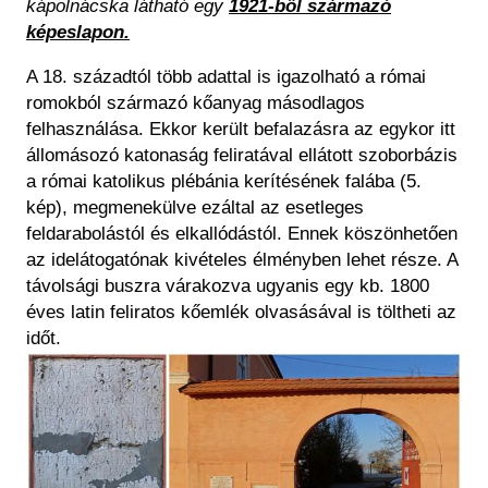
kápolnácska látható egy
1921-ből származó
képeslapon.
A 18. századtól több adattal is igazolható a római
romokból származó kőanyag másodlagos
felhasználása. Ekkor került befalazásra az egykor itt
állomásozó katonaság feliratával ellátott szoborbázis
a római katolikus plébánia kerítésének falába (5.
kép), megmenekülve ezáltal az esetleges
feldarabolástól és elkallódástól. Ennek köszönhetően
az idelátogatónak kivételes élményben lehet része. A
távolsági buszra várakozva ugyanis egy kb. 1800
éves latin feliratos kőemlék olvasásával is töltheti az
időt.
Kép