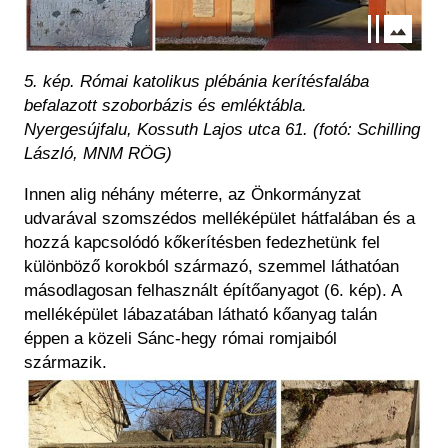
5. kép. Római katolikus plébánia kerítésfalába
befalazott szoborbázis és emléktábla.
Nyergesújfalu, Kossuth Lajos utca 61. (fotó: Schilling
László, MNM RÖG)
Innen alig néhány méterre, az Önkormányzat
udvarával szomszédos melléképület hátfalában és a
hozzá kapcsolódó kőkerítésben fedezhetünk fel
különböző korokból származó, szemmel láthatóan
másodlagosan felhasznált építőanyagot (6. kép). A
melléképület lábazatában látható kőanyag talán
éppen a közeli Sánc-hegy római romjaiból
származik.
Kép