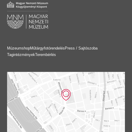
Múzeumshop
Műtárgyfotórendelés
Press / Sajtószoba
Tagintézmények
Terembérlés