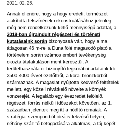
Régészet
2021. 02. 26.
Képcsarnok
Tagintézmények
Annak ellenére, hogy a hegy eredeti, természet
Történeti Fényképtár
Felnőttképzés
alakította felszínének rekonstruálásához jelenleg
Éremtár
Közérdekű adatok
még nem rendelkezünk kellő mennyiségű adattal, a
Adattár
2018-ban újraindult régészeti és történeti
Központi Könyvtár
kutatásaink során
bizonyossá vált, hogy a ma
átlagosan 46 m-rel a Duna fölé magasodó plató a
történelem során számos emberi tevékenység
okozta átalakuláson ment keresztül. A
területhasználatot bizonyító legkorábbi adataink kb.
3500-4000 évvel ezelőttről, a korai bronzkorból
származnak. A magaslat nyújtotta kedvező feltételek
mellett, egy közeli révátkelő növelte a környék
vonzerejét. A legalább egy évezredet felölelő,
régészeti forrás nélküli időszakot követően, az 1.
században jelentek meg itt a hódító rómaiak. A
stratégiai szempontból ideális fekvésű helyen,
néhány száz fő befogadására alkalmas, a táj képét