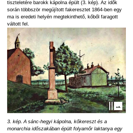
tiszteletére barokk kápolna épült (3. kép). Az idők
során többször megújított fakeresztet 1864-ben egy
ma is eredeti helyén megtekinthető, kőből faragott
váltott fel.
Kép
3. kép. A sánc-hegyi kápolna, kőkereszt és a
monarchia időszakában épült folyamőr laktanya egy