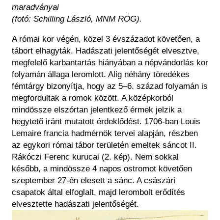
maradványai
(fotó: Schilling László, MNM RÖG).
A római kor végén, közel 3 évszázadot követően, a
tábort elhagyták. Hadászati jelentőségét elvesztve,
megfelelő karbantartás hiányában a népvándorlás kor
folyamán állaga leromlott. Alig néhány töredékes
fémtárgy bizonyítja, hogy az 5–6. század folyamán is
megfordultak a romok között. A középkorból
mindössze elszórtan jelentkező érmek jelzik a
hegytető iránt mutatott érdeklődést. 1706-ban Louis
Lemaire francia hadmérnök tervei alapján, részben
az egykori római tábor területén emeltek sáncot II.
Rákóczi Ferenc kurucai (2. kép). Nem sokkal
később, a mindössze 4 napos ostromot követően
szeptember 27-én elesett a sánc. A császári
csapatok által elfoglalt, majd lerombolt erődítés
elvesztette hadászati jelentőségét.
Kép