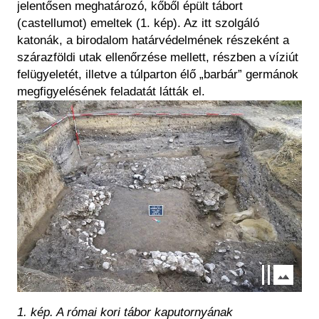
jelentősen meghatározó, kőből épült tábort
(castellumot) emeltek (1. kép). Az itt szolgáló
katonák, a birodalom határvédelmének részeként a
szárazföldi utak ellenőrzése mellett, részben a víziút
felügyeletét, illetve a túlparton élő „barbár” germánok
megfigyelésének feladatát látták el.
Kép
1. kép. A római kori tábor kaputornyának