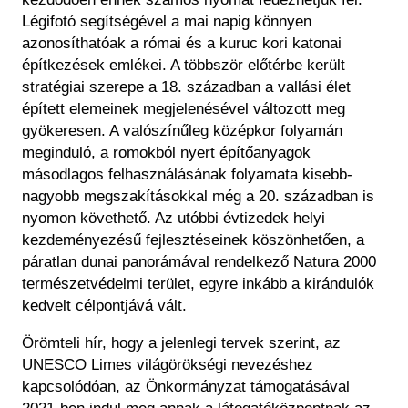
Légifotó segítségével a mai napig könnyen
azonosíthatóak a római és a kuruc kori katonai
építkezések emlékei. A többször előtérbe került
stratégiai szerepe a 18. században a vallási élet
épített elemeinek megjelenésével változott meg
gyökeresen. A valószínűleg középkor folyamán
meginduló, a romokból nyert építőanyagok
másodlagos felhasználásának folyamata kisebb-
nagyobb megszakításokkal még a 20. században is
nyomon követhető. Az utóbbi évtizedek helyi
kezdeményezésű fejlesztéseinek köszönhetően, a
páratlan dunai panorámával rendelkező Natura 2000
természetvédelmi terület, egyre inkább a kirándulók
kedvelt célpontjává vált.
Örömteli hír, hogy a jelenlegi tervek szerint, az
UNESCO Limes világörökségi nevezéshez
kapcsolódóan, az Önkormányzat támogatásával