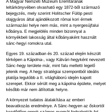
A Magyar Nemzeti Múzeum Éremtárának
leltárkönyvében olvasható egy 1872-ből származó
bejegyzés, mely szerint Holitscher Fülöp pesti
olajgyáros által ajándékozott római kori érmek
származási helye nem más, mint a nyergesújfalui
kőbánya. E megjelölés minden bizonnyal a
környékbeli lakosság által kőbányaként használt
sánc-hegyi romokra utal.
Egyes 19. században és 20. század elején készült
térképen a Kápolna-, vagy Kálvári-hegyként nevezett
Sánc-hegy területe már, mint falu melletti legelő
jelenik meg. A hegy stratégiai szempontból ideális
platója legutóbb a II. világháború idején kapott
szerepet. Ekkor sérült meg a kápolna épülete, melyet
később már nem állítottak helyre.
A környezet tudatos átalakítása az emberi
beavatkozás eredménye. A Sánc-hegyen az őskortól
kezdődően ennek számos nyomát fedezhetjük fel.