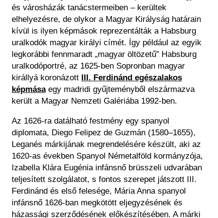
és városházák tanácstermeiben ‒ kerültek
elhelyezésre, de olykor a Magyar Királyság határain
kívül is ilyen képmások reprezentálták a Habsburg
uralkodók magyar királyi címét. Így például az egyik
legkorábbi fennmaradt „magyar öltözetű” Habsburg
uralkodóportré, az 1625-ben Sopronban magyar
királlyá koronázott
III. Ferdinánd egészalakos
képmása
egy madridi gyűjteményből elszármazva
került a Magyar Nemzeti Galériába 1992-ben.
Az 1626-ra datálható festmény egy spanyol
diplomata, Diego Felipez de Guzmán (1580–1655),
Leganés márkijának megrendelésére készült, aki az
1620-as években Spanyol Németalföld kormányzója,
Izabella Klára Eugénia infánsnő brüsszeli udvarában
teljesített szolgálatot, s fontos szerepet játszott III.
Ferdinánd és első felesége, Mária Anna spanyol
infánsnő 1626-ban megkötött eljegyzésének és
házassági szerződésének előkészítésében. A márki