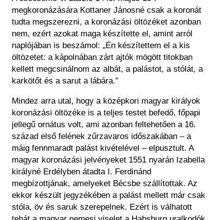
megkoronázására Kottaner Jánosné csak a koronát
tudta megszerezni, a koronázási öltözéket azonban
nem, ezért azokat maga készítette el, amint arról
naplójában is beszámol: „Én készítettem el a kis
öltözetet: a kápolnában zárt ajtók mögött titokban
kellett meg­csinálnom az albát, a palástot, a stólát, a
karkötőt és a sarut a lábára.”
Mindez arra utal, hogy a középkori magyar királyok
koronázási öltözéke is a teljes testet befedő, főpapi
jellegű ornátus volt, ami azonban feltehetően a 16.
század első felének zűrzavaros időszakában – a
máig fennmaradt palást kivételével – elpusztult. A
magyar koronázási jelvényeket 1551 nyarán Izabella
királyné Erdélyben átadta I. Ferdinánd
megbízottjának, amelyeket Bécsbe szállítottak. Az
ekkor készült jegyzékében a palást mellett már csak
stóla, öv és saruk szerepelnek. Ezért is válhatott
tehát a magyar nemesi viselet a Habsburg uralkodók