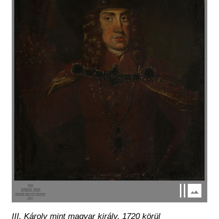
III. Károly mint magyar király, 1720 körül