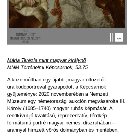
Mária Terézia mint magyar királynő
MNM Történelmi Képcsarnok, 53.75
A közelmúltban egy újabb „magyar öltözetű”
uralkodóportréval gyarapodott a Képcsarnok
gyűjteménye: 2020 novemberében a Nemzeti
Múzeum egy németországi aukción megvásárolta III.
Károly (1685–1740) magyar ruhás képmását. A
rendkívül jó kvalitású, reprezentatív, térdkép
formátumú portré magyar nemesi díszruhában –
arannyal hímzett vörös dolmányban és mentében,