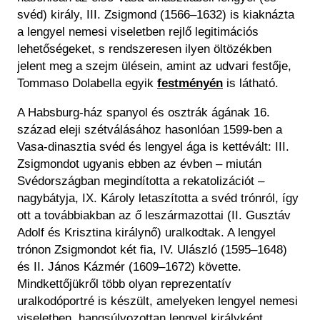
svéd) király, III. Zsigmond (1566–1632) is kiaknázta
a lengyel nemesi viseletben rejlő legitimációs
lehetőségeket, s rendszeresen ilyen öltözékben
jelent meg a szejm ülésein, amint az udvari festője,
Tommaso Dolabella egyik
festményén
is látható.
A Habsburg-ház spanyol és osztrák ágának 16.
század eleji szétválásához hasonlóan 1599-ben a
Vasa-dinasztia svéd és lengyel ága is kettévált: III.
Zsigmondot ugyanis ebben az évben – miután
Svédországban megindította a rekatolizációt –
nagybátyja, IX. Károly letaszította a svéd trónról, így
ott a továbbiakban az ő leszármazottai (II. Gusztáv
Adolf és Krisztina királynő) uralkodtak. A lengyel
trónon Zsigmondot két fia, IV. Ulászló (1595–1648)
és II. János Kázmér (1609–1672) követte.
Mindkettőjükről több olyan reprezentatív
uralkodóportré is készült, amelyeken lengyel nemesi
viseletben, hangsúlyozottan lengyel királyként