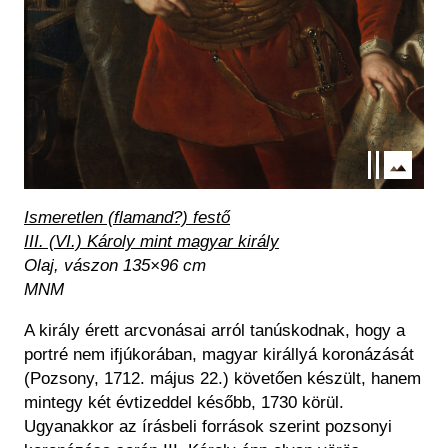
Ismeretlen (flamand?) festő
III. (VI.) Károly mint magyar király
Olaj, vászon 135×96 cm
MNM
A király érett arcvonásai arról tanúskodnak, hogy a
portré nem ifjúkorában, magyar királlyá koronázását
(Pozsony, 1712. május 22.) követően készült, hanem
mintegy két évtizeddel később, 1730 körül.
Ugyanakkor az írásbeli források szerint pozsonyi