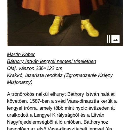
Martin Kober
Báthory István lengyel nemesi viseletben
Olaj, vászon 236×122 cm
Krakkó, lazarista rendház (Zgromadzenie Księży
Misjonarzy)
A trónörökös nélkül elhunyt Báthory István halálát
követően, 1587-ben a svéd Vasa-dinasztia került a
lengyel trónra, amely több mint nyolc évtizeden át
uralkodott a Lengyel Királyságból és a Litván
Nagyfejedelemségből álló unióban. Báthoryhoz
hasonlóan az első Vasa-dinasztiabeli lengyel (és