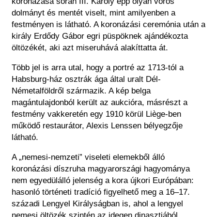
koronázása során III. Károly épp olyan vörös
dolmányt és mentét viselt, mint amilyenben a
festményen is látható. A koronázási ceremónia után a
király Erdődy Gábor egri püspöknek ajándékozta
öltözékét, aki azt miseruhává alakíttatta át.
Több jel is arra utal, hogy a portré az 1713-tól a
Habsburg-ház osztrák ága által uralt Dél-
Németalföldről származik. A kép belga
magántulajdonból került az aukcióra, másrészt a
festmény vakkeretén egy 1910 körül Liège-ben
működő restaurátor, Alexis Lenssen bélyegzője
látható.
A „nemesi-nemzeti” viseleti elemekből álló
koronázási díszruha magyarországi hagyománya
nem egyedülálló jelenség a kora újkori Európában:
hasonló történeti tradíció figyelhető meg a 16–17.
századi Lengyel Királyságban is, ahol a lengyel
nemesi öltözék szintén az idegen dinasztiából