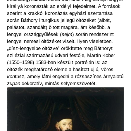
királlyá koronázták az erdélyi fejedelmet. A források
szerint a krakkói koronázás egyházi szertartása
során Báthory liturgikus jellegű öltözéket (albát,
palástot, szandált) öltött magára, ám később, a
lengyel országgyűlések (
sejm
) során rendszerint
lengyel nemesi öltözéket viselt. Ilyen viseletben,
„dísz-lengyelbe öltözve” örökítette meg Báthoryt
sziléziai származású udvari festője, Martin Kober
(1550–1598) 1583-ban készült portréján is: az
öltözék meghatározó eleme a hasított ujjú, vörös
kontusz
, amely látni engedni a rózsaszínes árnyalatú
żupan
dekoratív, mintás selyemszövetét.
Kép