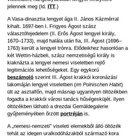
jelennek meg (ld.
ITT
.)
A Vasa-dinasztia lengyel ága II. János Kázmérral
kihalt. 1697-ben I. Frigyes Ágost szász
választófejedelem (II. Erős Ágost lengyel király,
1670–1733), majd halála után fia, III. Ágost (1696–
1763) került a lengyel trónra. Elődeikhez hasonlóan a
két Wettin-házbeli, szász nemzetiségű király is
kiaknázta a lengyel nemesi viseletben rejlő
legitimációs lehetőségeket. Egy egykorú
beszámoló
szerint III. Ágost krakkói koronázási
lakomáján lengyel viseletben (
im Polnischen Habit
)
ült az asztalfőn, majd másnap ugyanilyen öltözékben
fogadta a krakkói városi tanács hűségesküjét. Ilyen
öltözékben látható a drezdai Gemäldegalerie
gyűjteményében őrzött
portréján
is.
A „nemesi-nemzeti” viseleti elemekből álló öltözék
tehát az idegen uralkodóházakból származó kora