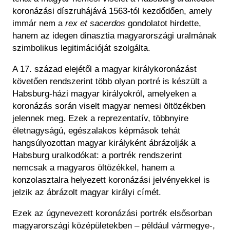
koronázási díszruhájává 1563-tól kezdődően, amely
immár nem a
rex et sacerdos
gondolatot hirdette,
hanem az idegen dinasztia magyarországi uralmának
szimbolikus legitimációját szolgálta.
A 17. század elejétől a magyar királykoronázást
követően rendszerint több olyan portré is készült a
Habsburg-házi magyar királyokról, amelyeken a
koronázás során viselt magyar nemesi öltözékben
jelennek meg. Ezek a reprezentatív, többnyire
életnagyságú, egészalakos képmások tehát
hangsúlyozottan magyar királyként ábrázolják a
Habsburg uralkodókat: a portrék rendszerint
nemcsak a magyaros öltözékkel, hanem a
konzolasztalra helyezett koronázási jelvényekkel is
jelzik az ábrázolt magyar királyi címét.
Ezek az úgynevezett koronázási portrék elsősorban
magyarországi középületekben ‒ például vármegye-,