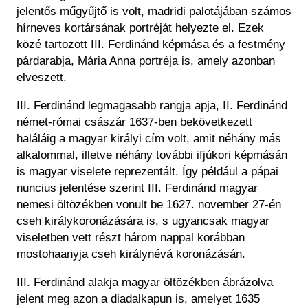
jelentős műgyűjtő is volt, madridi palotájában számos
hírneves kortársának portréját helyezte el. Ezek
közé tartozott III. Ferdinánd képmása és a festmény
párdarabja, Mária Anna portréja is, amely azonban
elveszett.
III. Ferdinánd legmagasabb rangja apja, II. Ferdinánd
német-római császár 1637-ben bekövetkezett
haláláig a magyar királyi cím volt, amit néhány más
alkalommal, illetve néhány további ifjúkori képmásán
is magyar viselete reprezentált. Így például a pápai
nuncius jelentése szerint III. Ferdinánd magyar
nemesi öltözékben vonult be 1627. november 27-én
cseh királykoronázására is, s ugyancsak magyar
viseletben vett részt három nappal korábban
mostohaanyja cseh királynévá koronázásán.
III. Ferdinánd alakja magyar öltözékben ábrázolva
jelent meg azon a diadalkapun is, amelyet 1635