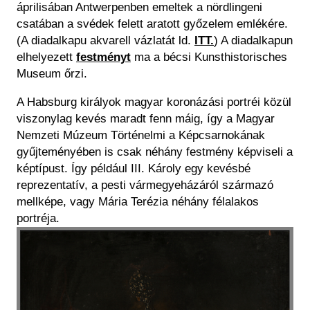
áprilisában Antwerpenben emeltek a nördlingeni
csatában a svédek felett aratott győzelem emlékére.
(A diadalkapu akvarell vázlatát ld.
ITT.
) A diadalkapun
elhelyezett
festményt
ma a bécsi Kunsthistorisches
Museum őrzi.
A Habsburg királyok magyar koronázási portréi közül
viszonylag kevés maradt fenn máig, így a Magyar
Nemzeti Múzeum Történelmi a Képcsarnokának
gyűjteményében is csak néhány festmény képviseli a
képtípust. Így például III. Károly egy kevésbé
reprezentatív, a pesti vármegyeházáról származó
mellképe, vagy Mária Terézia néhány félalakos
portréja.
Kép