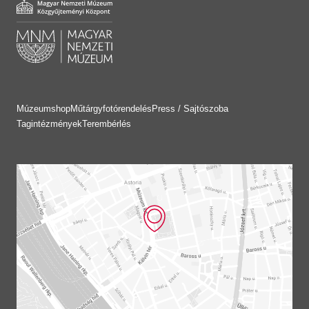
Múzeumshop
Műtárgyfotórendelés
Press / Sajtószoba
Tagintézmények
Terembérlés