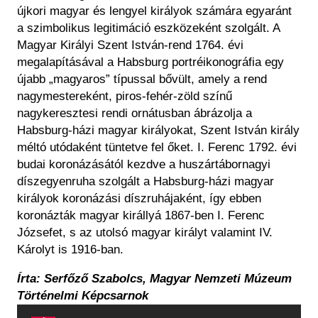
újkori magyar és lengyel királyok számára egyaránt
a szimbolikus legitimáció eszközeként szolgált. A
Magyar Királyi Szent István-rend 1764. évi
megalapításával a Habsburg portréikonográfia egy
újabb „magyaros” típussal bővült, amely a rend
nagymestereként, piros-fehér-zöld színű
nagykeresztesi rendi ornátusban ábrázolja a
Habsburg-házi magyar királyokat, Szent István király
méltó utódaként tüntetve fel őket. I. Ferenc 1792. évi
budai koronázásától kezdve a huszártábornagyi
díszegyenruha szolgált a Habsburg-házi magyar
királyok koronázási díszruhájaként, így ebben
koronázták magyar királlyá 1867-ben I. Ferenc
Józsefet, s az utolsó magyar királyt valamint IV.
Károlyt is 1916-ban.
Írta: Serfőző Szabolcs, Magyar Nemzeti Múzeum
Történelmi Képcsarnok