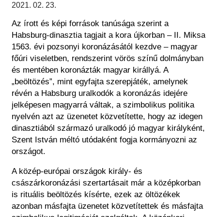
Régészet
2021. 02. 23.
Képcsarnok
Tagintézmények
Az írott és képi források tanúsága szerint a
Történeti Fényképtár
Felnőttképzés
Habsburg-dinasztia tagjait a kora újkorban – II. Miksa
Éremtár
Közérdekű adatok
1563. évi pozsonyi koronázásától kezdve – magyar
Adattár
főúri viseletben, rendszerint vörös színű dolmányban
Központi Könyvtár
és mentében koronázták magyar királlyá. A
„beöltözés”, mint egyfajta szerepjáték, amelynek
révén a Habsburg uralkodók a koronázás idejére
jelképesen magyarrá váltak, a szimbolikus politika
nyelvén azt az üzenetet közvetítette, hogy az idegen
dinasztiából származó uralkodó jó magyar királyként,
Szent István méltó utódaként fogja kormányozni az
országot.
A közép-európai országok király- és
császárkoronázási szertartásait már a középkorban
is rituális beöltözés kísérte, ezek az öltözékek
azonban másfajta üzenetet közvetítettek és másfajta