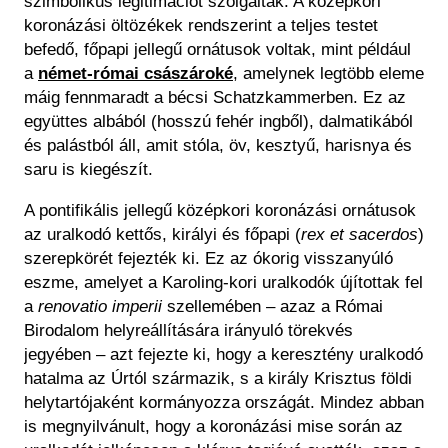
szimbolikus legitimációt szolgáltak. A középkori
koronázási öltözékek rendszerint a teljes testet
befedő, főpapi jellegű ornátusok voltak, mint például
a
német-római császároké
, amelynek legtöbb eleme
máig fennmaradt a bécsi Schatzkammerben. Ez az
együttes albából (hosszú fehér ingből), dalmatikából
és palástból áll, amit stóla, öv, kesztyű, harisnya és
saru is kiegészít.
A pontifikális jellegű középkori koronázási ornátusok
az uralkodó kettős, királyi és főpapi (
rex et sacerdos
)
szerepkörét fejezték ki. Ez az ókorig visszanyúló
eszme, amelyet a Karoling-kori uralkodók újítottak fel
a
renovatio imperii
szellemében – azaz a Római
Birodalom helyreállítására irányuló törekvés
jegyében – azt fejezte ki, hogy a keresztény uralkodó
hatalma az Úrtól származik, s a király Krisztus földi
helytartójaként kormányozza országát. Mindez abban
is megnyilvánult, hogy a koronázási mise során az