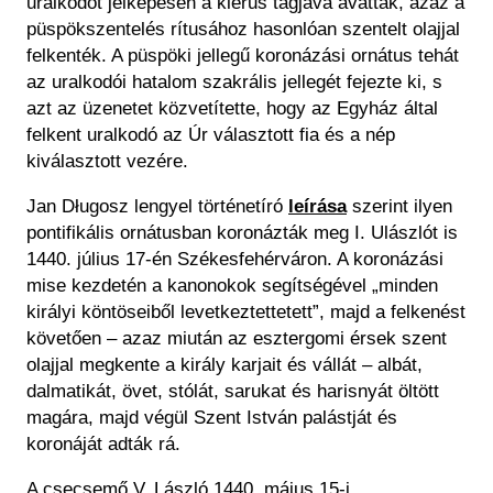
uralkodót jelképesen a klérus tagjává avatták, azaz a
püspökszentelés rítusához hasonlóan szentelt olajjal
felkenték. A püspöki jellegű koronázási ornátus tehát
az uralkodói hatalom szakrális jellegét fejezte ki, s
azt az üzenetet közvetítette, hogy az Egyház által
felkent uralkodó az Úr választott fia és a nép
kiválasztott vezére.
Jan Długosz lengyel történetíró
leírása
szerint ilyen
pontifikális ornátusban koronázták meg I. Ulászlót is
1440. július 17-én Székesfehérváron. A koronázási
mise kezdetén a kanonokok segítségével „minden
királyi köntöseiből levetkeztettetett”, majd a felkenést
követően – azaz miután az esztergomi érsek szent
olajjal megkente a király karjait és vállát – albát,
dalmatikát, övet, stólát, sarukat és harisnyát öltött
magára, majd végül Szent István palástját és
koronáját adták rá.
A csecsemő V. László 1440. május 15-i