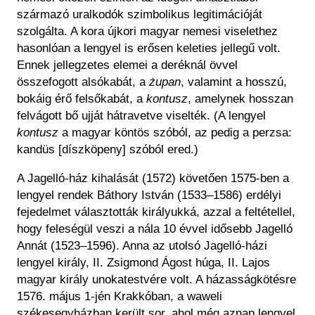
származó uralkodók szimbolikus legitimációját
szolgálta. A kora újkori magyar nemesi viselethez
hasonlóan a lengyel is erősen keleties jellegű volt.
Ennek jellegzetes elemei a deréknál övvel
összefogott alsókabát, a
żupan
, valamint a hosszú,
bokáig érő felsőkabát, a
kontusz
, amelynek hosszan
felvágott bő ujját hátravetve viselték. (A lengyel
kontusz
a magyar köntös szóból, az pedig a perzsa:
kandüs [díszköpeny] szóból ered.)
A Jagelló-ház kihalását (1572) követően 1575-ben a
lengyel rendek Báthory István (1533–1586) erdélyi
fejedelmet választották királyukká, azzal a feltétellel,
hogy feleségül veszi a nála 10 évvel idősebb Jagelló
Annát (1523–1596). Anna az utolsó Jagelló-házi
lengyel király, II. Zsigmond Ágost húga, II. Lajos
magyar király unokatestvére volt. A házasságkötésre
1576. május 1-jén Krakkóban, a waweli
székesegyházban került sor, ahol még aznap lengyel