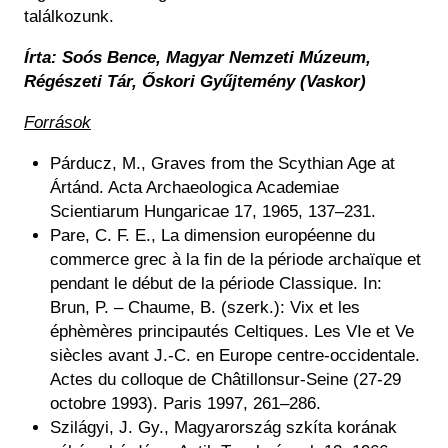
találkozunk.
Írta: Soós Bence, Magyar Nemzeti Múzeum,
Régészeti Tár, Őskori Gyűjtemény (Vaskor)
Források
Párducz, M., Graves from the Scythian Age at
Ártánd. Acta Archaeologica Academiae
Scientiarum Hungaricae 17, 1965, 137–231.
Pare, C. F. E., La dimension européenne du
commerce grec à la fin de la période archaïque et
pendant le début de la période Classique. In:
Brun, P. – Chaume, B. (szerk.): Vix et les
éphèmères principautés Celtiques. Les VIe et Ve
siècles avant J.-C. en Europe centre-occidentale.
Actes du colloque de Châtillonsur-Seine (27-29
octobre 1993). Paris 1997, 261–286.
Szilágyi, J. Gy., Magyarország szkíta korának