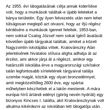
Az 1955. évi látogatásának célja annak kiderítése
volt, hogy a munkások találtak-e újabb leleteket a
bánya területén. Egy ilyen felvezetés után nem lehet
túlságosan meglepő azt olvasni, hogy az ifjú régész
kérdésére a munkások igennel feleltek. 1953-ban,
nem sokkal Csalog József nem sokat ígérő ásatását
követően újabb tárgyakat találtak, amiket a közeli
Nagyzomlin iskolájába vittek. Kralovánszky Alán
jelentésének hivatalos stílusa aligha adhatja át az
érzést, ami akkor járja át a régészt, amikor egy
határszéli iskolába érve a magyarországi szkítakor
talán legfontosabb sírleletének tárgyaival találja
szembe magát, köztük egy olyan bronzedénnyel,
amit megközelítőleg 2600 éve, egy spártai
műhelyben készítettek el a lakón mesterek. A mára
európai hírű ártándi edényt (görög nevén hydriát) egy
bizonyos Kincses I. találta, akit Kralovánszkynak volt
alkalma kikérdezni az iskolában tett látogatója után.