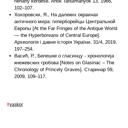
néhány kérdése. Antik Tanulmányok 13, 1966,
102–107.
Хохоровски, Я., На далеких окраинах
античного мира: гиперборейцы Центральной
Европы [At the Far Fringes of the Antique World
— the Hyperboreans of Central Europe].
Археологія і давня історія України, 31/4, 2019,
197–254.
Васић, Р., Белешке о гласинцу - хронологија
кнежевских гробова [Notes on Glasinac – The
Chronology of Princely Graves]. Старинар 59,
2009, 109–117.
Címkék
vaskor