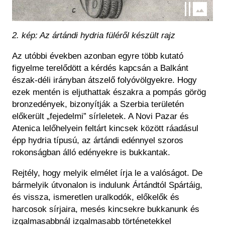
2. kép: Az ártándi hydria füléről készült rajz
Az utóbbi években azonban egyre több kutató
figyelme terelődött a kérdés kapcsán a Balkánt
észak-déli irányban átszelő folyóvölgyekre. Hogy
ezek mentén is eljuthattak északra a pompás görög
bronzedények, bizonyítják a Szerbia területén
előkerült „fejedelmi” sírleletek. A Novi Pazar és
Atenica lelőhelyein feltárt kincsek között ráadásul
épp hydria típusú, az ártándi edénnyel szoros
rokonságban álló edényekre is bukkantak.
Rejtély, hogy melyik elmélet írja le a valóságot. De
bármelyik útvonalon is indulunk Ártándtól Spártáig,
és vissza, ismeretlen uralkodók, előkelők és
harcosok sírjaira, mesés kincsekre bukkanunk és
izgalmasabbnál izgalmasabb történetekkel