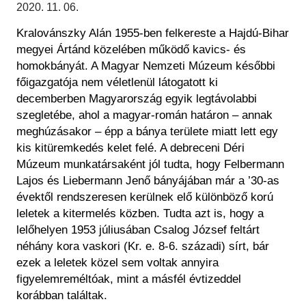
Régészet
2020. 11. 06.
Képcsarnok
Tagintézmények
Kralovánszky Alán 1955-ben felkereste a Hajdú-Bihar
Történeti Fényképtár
Felnőttképzés
megyei Ártánd közelében működő kavics- és
Éremtár
Közérdekű adatok
homokbányát. A Magyar Nemzeti Múzeum későbbi
Adattár
főigazgatója nem véletlenül látogatott ki
Központi Könyvtár
decemberben Magyarország egyik legtávolabbi
szegletébe, ahol a magyar-román határon – annak
meghúzásakor – épp a bánya területe miatt lett egy
kis kitüremkedés kelet felé. A debreceni Déri
Múzeum munkatársaként jól tudta, hogy Felbermann
Lajos és Liebermann Jenő bányájában már a ’30-as
évektől rendszeresen kerülnek elő különböző korú
leletek a kitermelés közben. Tudta azt is, hogy a
lelőhelyen 1953 júliusában Csalog József feltárt
néhány kora vaskori (Kr. e. 8-6. századi) sírt, bár
ezek a leletek közel sem voltak annyira
figyelemreméltóak, mint a másfél évtizeddel
korábban találtak.