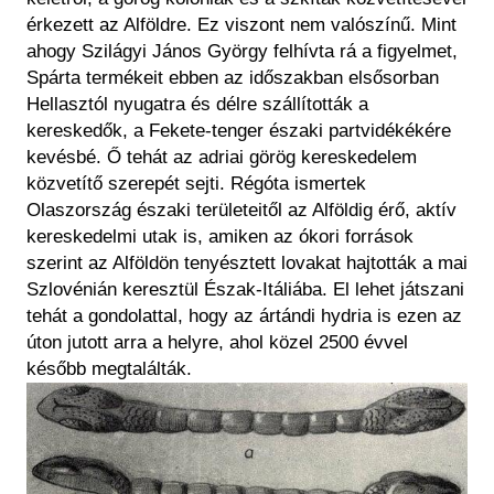
érkezett az Alföldre. Ez viszont nem valószínű. Mint
ahogy Szilágyi János György felhívta rá a figyelmet,
Spárta termékeit ebben az időszakban elsősorban
Hellasztól nyugatra és délre szállították a
kereskedők, a Fekete-tenger északi partvidékékére
kevésbé. Ő tehát az adriai görög kereskedelem
közvetítő szerepét sejti. Régóta ismertek
Olaszország északi területeitől az Alföldig érő, aktív
kereskedelmi utak is, amiken az ókori források
szerint az Alföldön tenyésztett lovakat hajtották a mai
Szlovénián keresztül Észak-Itáliába. El lehet játszani
tehát a gondolattal, hogy az ártándi hydria is ezen az
úton jutott arra a helyre, ahol közel 2500 évvel
később megtalálták.
Kép