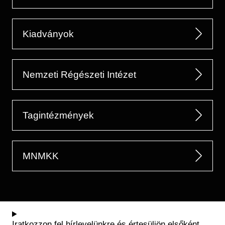
Kiadványok
Nemzeti Régészeti Intézet
Tagintézmények
MNMKK
Iratkozzon fel hírlevelünkre és értesüljön elsőként