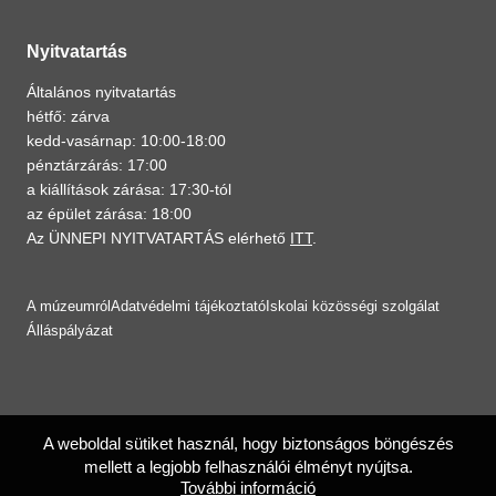
Nyitvatartás
Általános nyitvatartás
hétfő: zárva
kedd-vasárnap: 10:00-18:00
pénztárzárás: 17:00
a kiállítások zárása: 17:30-tól
az épület zárása: 18:00
Az ÜNNEPI NYITVATARTÁS elérhető
ITT
.
A múzeumról
Adatvédelmi tájékoztató
Iskolai közösségi szolgálat
Álláspályázat
A weboldal sütiket használ, hogy biztonságos böngészés
mellett a legjobb felhasználói élményt nyújtsa.
További információ