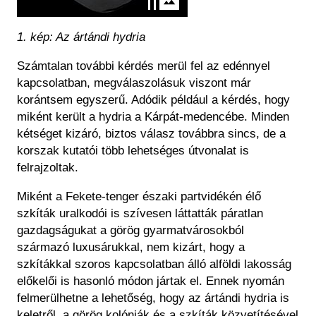
1. kép: Az ártándi hydria
Számtalan további kérdés merül fel az edénnyel
kapcsolatban, megválaszolásuk viszont már
korántsem egyszerű. Adódik például a kérdés, hogy
miként került a hydria a Kárpát-medencébe. Minden
kétséget kizáró, biztos válasz továbbra sincs, de a
korszak kutatói több lehetséges útvonalat is
felrajzoltak.
Miként a Fekete-tenger északi partvidékén élő
szkíták uralkodói is szívesen láttatták páratlan
gazdagságukat a görög gyarmatvárosokból
származó luxusárukkal, nem kizárt, hogy a
szkítákkal szoros kapcsolatban álló alföldi lakosság
előkelői is hasonló módon jártak el. Ennek nyomán
felmerülhetne a lehetőség, hogy az ártándi hydria is
keletről, a görög kolóniák és a szkíták közvetítésével