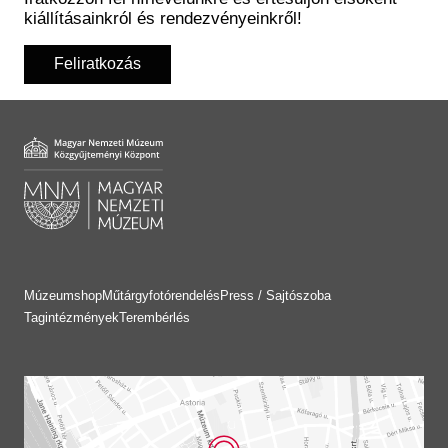
kiállításainkról és rendezvényeinkről!
Feliratkozás
Múzeumshop
Műtárgyfotórendelés
Press / Sajtószoba
Tagintézmények
Terembérlés