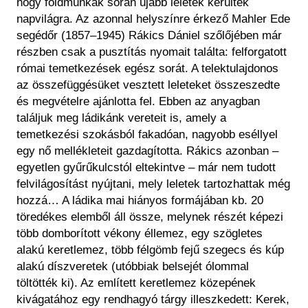
hogy földmunkák során újabb leletek kerültek
napvilágra. Az azonnal helyszínre érkező Mahler Ede
segédőr (1857–1945) Rákics Dániel szőlőjében már
részben csak a pusztítás nyomait találta: felforgatott
római temetkezések egész sorát. A telektulajdonos
az összefüggésüket vesztett leleteket összeszedte
és megvételre ajánlotta fel. Ebben az anyagban
találjuk meg ládikánk vereteit is, amely a
temetkezési szokásból fakadóan, nagyobb eséllyel
egy nő mellékleteit gazdagította. Rákics azonban –
egyetlen gyűrűkulcstól eltekintve – már nem tudott
felvilágosítást nyújtani, mely leletek tartozhattak még
hozzá… A ládika mai hiányos formájában kb. 20
töredékes elemből áll össze, melynek részét képezi
több domborított vékony éllemez, egy szögletes
alakú keretlemez, több félgömb fejű szegecs és kúp
alakú díszveretek (utóbbiak belsejét ólommal
töltötték ki). Az említett keretlemez közepének
kivágatához egy rendhagyó tárgy illeszkedett: Kerek,