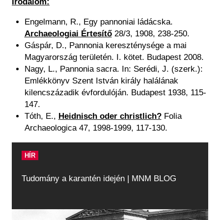
Irodalom:
Engelmann, R., Egy pannoniai ládácska.
Archaeologiai Értesítő
28/3, 1908, 238-250.
Gáspár, D., Pannonia kereszténysége a mai
Magyarország területén. I. kötet. Budapest 2008.
Nagy, L., Pannonia sacra. In: Serédi, J. (szerk.):
Emlékkönyv Szent István király halálának
kilencszázadik évfordulóján. Budapest 1938, 115-
147.
Tóth, E.,
Heidnisch oder christlich?
Folia
Archaeologica 47, 1998-1999, 117-130.
HÍR
Tudomány a karantén idején | MNM BLOG