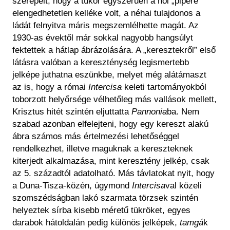
szerepelt, hogy a tükör egyszerűen a női „pipere”
elengedhetetlen kelléke volt, a néhai tulajdonos a
ládát felnyitva máris megszemlélhette magát. Az
1930-as évektől már sokkal nagyobb hangsúlyt
fektettek a hátlap ábrázolására. A „keresztekről” első
látásra valóban a kereszténység legismertebb
jelképe juthatna eszünkbe, melyet még alátámaszt
az is, hogy a római
Intercisa
keleti tartományokból
toborzott helyőrsége vélhetőleg más vallások mellett,
Krisztus hitét szintén eljuttatta
Pannonia
ba. Nem
szabad azonban elfelejteni, hogy egy kereszt alakú
ábra számos más értelmezési lehetőséggel
rendelkezhet, illetve maguknak a kereszteknek
kiterjedt alkalmazása, mint keresztény jelkép, csak
az 5. századtól adatolható. Más távlatokat nyit, hogy
a Duna-Tisza-közén, úgymond
Intercisa
val közeli
szomszédságban lakó szarmata törzsek szintén
helyeztek sírba kisebb méretű tükröket, egyes
darabok hátoldalán pedig különös jelképek,
tamgá
k