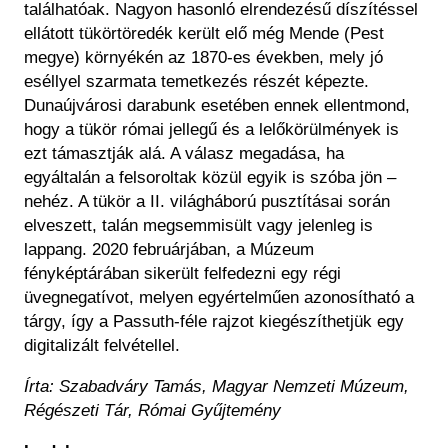
találhatóak. Nagyon hasonló elrendezésű díszítéssel
ellátott tükörtöredék került elő még Mende (Pest
megye) környékén az 1870-es években, mely jó
eséllyel szarmata temetkezés részét képezte.
Dunaújvárosi darabunk esetében ennek ellentmond,
hogy a tükör római jellegű és a lelőkörülmények is
ezt támasztják alá. A válasz megadása, ha
egyáltalán a felsoroltak közül egyik is szóba jön –
nehéz. A tükör a II. világháború pusztításai során
elveszett, talán megsemmisült vagy jelenleg is
lappang. 2020 februárjában, a Múzeum
fényképtárában sikerült felfedezni egy régi
üvegnegatívot, melyen egyértelműen azonosítható a
tárgy, így a Passuth-féle rajzot kiegészíthetjük egy
digitalizált felvétellel.
Írta: Szabadváry Tamás, Magyar Nemzeti Múzeum,
Régészeti Tár, Római Gyűjtemény