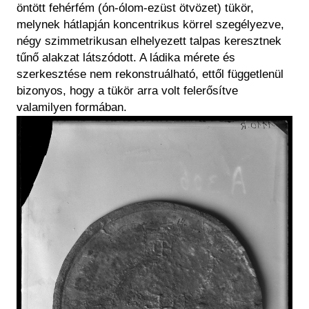
öntött fehérfém (ón-ólom-ezüst ötvözet) tükör,
melynek hátlapján koncentrikus körrel szegélyezve,
négy szimmetrikusan elhelyezett talpas keresztnek
tűnő alakzat látszódott. A ládika mérete és
szerkesztése nem rekonstruálható, ettől függetlenül
bizonyos, hogy a tükör arra volt felerősítve
valamilyen formában.
Kép