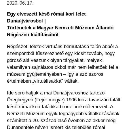
Régészet
2020. 06. 17.
Képcsarnok
Tagintézmények
Egy elveszett késő római kori lelet
Történeti Fényképtár
Felnőttképzés
Dunaújvárosból |
Éremtár
Közérdekű adatok
Történetek a Magyar Nemzeti Múzeum Állandó
Adattár
Régészeti kiállításából
Központi Könyvtár
Régészeti leletek virtuális bemutatása talán abból a
szempontból fűszerezhető egy kicsit tovább, hogy
górcső alá veszünk olyan tárgyakat, melyek
valamilyen sajnálatos okból már nem lelhetőek fel a
múzeum gyűjteményében – így a szó szoros
értelmében „virtuálisakká” váltak.
Ide sorolhatjuk a mai Dunaújvároshoz tartozó
Öreghegyen (Fejér megye) 1906 kora tavaszán talált
késő római kori faládika bronz burkolólemezeit. A
Nemzeti Múzeum egyik legnagyobb vállalkozásának
számított a 20. század első éveiben az akkor még
Dunapentele néven ismert kis település római