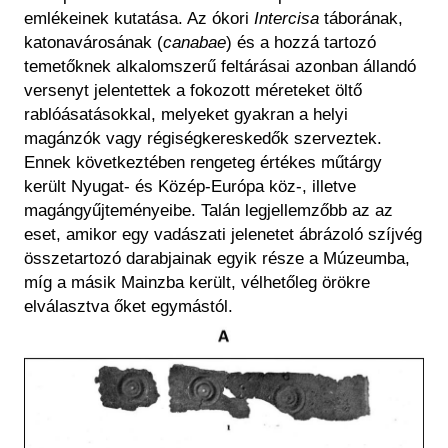
emlékeinek kutatása. Az ókori
Intercisa
táborának,
katonavárosának (
canabae
) és a hozzá tartozó
temetőknek alkalomszerű feltárásai azonban állandó
versenyt jelentettek a fokozott méreteket öltő
rablóásatásokkal, melyeket gyakran a helyi
magánzók vagy régiségkereskedők szerveztek.
Ennek következtében rengeteg értékes műtárgy
került Nyugat- és Közép-Európa köz-, illetve
magángyűjteményeibe. Talán legjellemzőbb az az
eset, amikor egy vadászati jelenetet ábrázoló szíjvég
összetartozó darabjainak egyik része a Múzeumba,
míg a másik Mainzba került, vélhetőleg örökre
elválasztva őket egymástól.
Kép