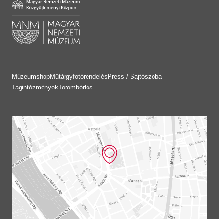
Múzeumshop
Műtárgyfotórendelés
Press / Sajtószoba
Tagintézmények
Terembérlés