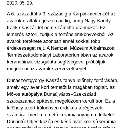
Régészet
2020. 05. 29.
Képcsarnok
Tagintézmények
A 6. századtól a 9. századig a Kárpát-medencét az
Történeti Fényképtár
Felnőttképzés
avarok uralták egészen addig, amíg Nagy Károly
Éremtár
Közérdekű adatok
frank császár fel nem számolta uralmukat. Ez
Adattár
ismerős sztori, tudjuk a történelemkönyvekből. Az
Központi Könyvtár
avarok története azonban ennél sokkal több
érdekességet rejt. A Nemzeti Múzeum Alkalmazott
Természettudományi Laboratóriumában az avarok
kerámiáinak vizsgálata segítségével próbáljuk
megérteni az avarok szervezettségét.
Dunaszentgyörgy-Kaszás tanya lelőhely feltárására,
amely egy avar kori temetőt is magában foglalt, az
M6-os autópálya Dunaújváros–Szekszárd
szakaszának építését megelőzően került sor. Ez a
lelőhely azért különösen érdekes a régészek
számára, mert a temető kerámiaanyaga a délkelet
Dunántúl teljes közép és késő avar kori sírkerámia