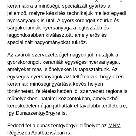
kerámiákra a minőségi, specializált gyártás a
jellemző, melyre készítés technikájuk mellett egyedi
nyersanyaguk is utal. A gyorskorongolt szürke és
sárgakerámiák nyersanyaga a legtisztább és
leggondosabban kiválasztott, amely erős és
specializált hagyományokat tükröz.
Az avarok szervezettségét nagyon jól mutatják a
gyorskorongolt kerámiák egységes nyersanyagai,
amelyeket más lelőhelyeken is tapasztaltunk. Az
egységes nyersanyagok azt feltételezik, hogy ezen
kerámiák minőségi gyártása kevés helyen
történhetett, feltételezhetően jól szervezett regionális
műhelyekben, hatalmi központokban, amelyekből
kereskedelem útján juthattak el távolabbi területekre,
így Dunaszentgyörgyre is.
Fedezd fel a dunaszentgyörgyi lelőhelyet az
MNM
Régészeti Adatbázisában
is.