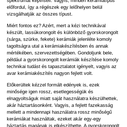
spektrumát képviseli. Vagyis, minden kerámiatípus
előfordul, így a régészek egy lelőhelyen belül
vizsgálhatják az összes típust.
Miért fontos ez? Azért, mert a kézi technikával
készült, lassúkorongolt és különböző gyorskorongolt
(sárga, szürke, fekete) kerámiák jelenléte komoly
tagoltságra utal a kerámiakészítésben és annak
mértékében, szervezettségében. Gondoljunk bele,
például a gyorskorongolt kerámiák készítése komoly
technikai tudást és tapasztalatot igényelt, vagyis az
avar kerámiakészítés nagyon fejlett volt.
Előkerültek kézzel formált edények is, ezek
minősége igen rossz, esetlegességük és
elnagyoltságuk miatt saját használatra készülhettek,
akár háztartásonként. Vagyis, a fejlett fazekasság
mellett a mindennapi használatra rossz minőségű
kerámiákat használtak, ezeket akár egy-egy
háztartás magának is elkészíthette. A gyorskorongolt