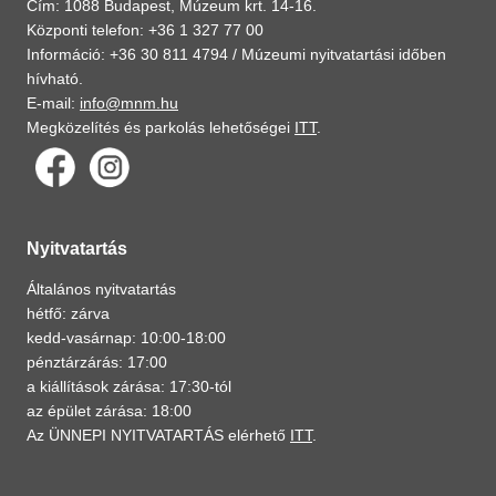
Cím: 1088 Budapest, Múzeum krt. 14-16.
Központi telefon: +36 1 327 77 00
Információ: +36 30 811 4794 /
Múzeumi nyitvatartási időben
hívható.
E-mail:
info@mnm.hu
Megközelítés és parkolás lehetőségei
ITT
.
Nyitvatartás
Általános nyitvatartás
hétfő: zárva
kedd-vasárnap: 10:00-18:00
pénztárzárás: 17:00
a kiállítások zárása: 17:30-tól
az épület zárása: 18:00
Az ÜNNEPI NYITVATARTÁS elérhető
ITT
.