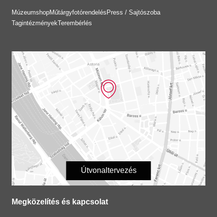
Múzeumshop
Műtárgyfotórendelés
Press / Sajtószoba
Tagintézmények
Terembérlés
Útvonaltervezés
Megközelítés és kapcsolat