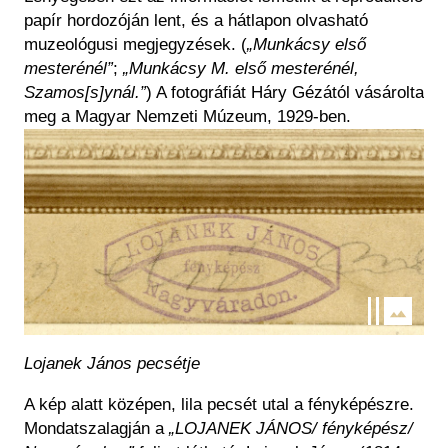
papír hordozóján lent, és a hátlapon olvasható
muzeológusi megjegyzések. (
„Munkácsy első
mesterénél”
;
„Munkácsy M. első mesterénél,
Szamos[s]ynál.”
) A fotográfiát Háry Gézától vásárolta
meg a Magyar Nemzeti Múzeum, 1929-ben.
Kép
Lojanek János pecsétje
A kép alatt középen, lila pecsét utal a fényképészre.
Mondatszalagján a
„LOJANEK JÁNOS/ fényképész/