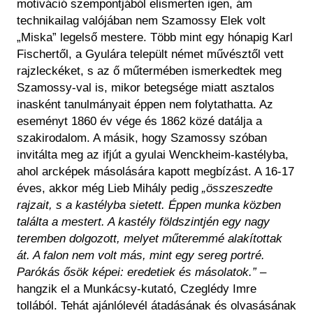
motiváció szempontjából elismerten igen, ám
technikailag valójában nem Szamossy Elek volt
„Miska” legelső mestere. Több mint egy hónapig Karl
Fischertől, a Gyulára települt német művésztől vett
rajzleckéket, s az ő műtermében ismerkedtek meg
Szamossy-val is, mikor betegsége miatt asztalos
inasként tanulmányait éppen nem folytathatta. Az
eseményt 1860 év vége és 1862 közé datálja a
szakirodalom. A másik, hogy Szamossy szóban
invitálta meg az ifjút a gyulai Wenckheim-kastélyba,
ahol arcképek másolására kapott megbízást. A 16-17
éves, akkor még Lieb Mihály pedig
„összeszedte
rajzait, s a kastélyba sietett. Éppen munka közben
találta a mestert. A kastély földszintjén egy nagy
teremben dolgozott, melyet műteremmé alakítottak
át. A falon nem volt más, mint egy sereg portré.
Parókás ősök képei: eredetiek és másolatok.”
–
hangzik el a Munkácsy-kutató, Czeglédy Imre
tollából. Tehát ajánlólevél átadásának és olvasásának