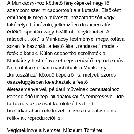
A Munkácsy-hoz köthető fényképeket négy fő
szempont szerint csoportosítja a kutatás. Elsőként
említhetjük meg a művészt, hozzátartozóit vagy
lakóhelyeit ábrázoló, jellemzően dokumentatív
értékű, spontán vagy beállított fényképeket. A
második „kört” a Munkácsy festményei megalkotása
során felhasznált, a festő által „rendezett” modell-
fotók alkotják. Külön csoportba sorolhatók a
Munkácsy-festményeket népszerűsítő reprodukciók.
Nem utolsó sorban olvashatunk a Munkácsy
„kultuszához” kötődő képekről is, melyek szoros
összefüggésben keletkeztek a festő
életeseményeivel, például műveinek bemutatóihoz
kapcsolódó ünnepi pillanatokkal és temetésével. Ide
tartoznak az azokat körülölelő tisztelet
holdudvarában keletkezett művészi alkotások és
relikviák reprodukciói is.
Végigtekintve a Nemzeti Múzeum Történeti