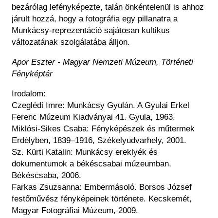
bezárólag lefényképezte, talán önkéntelenül is ahhoz
járult hozzá, hogy a fotográfia egy pillanatra a
Munkácsy-reprezentáció sajátosan kultikus
változatának szolgálatába álljon.
Apor Eszter
- Magyar Nemzeti Múzeum, Történeti
Fényképtár
Irodalom:
Czeglédi Imre: Munkácsy Gyulán. A Gyulai Erkel
Ferenc Múzeum Kiadványai 41. Gyula, 1963.
Miklósi-Sikes Csaba: Fényképészek és műtermek
Erdélyben, 1839–1916, Székelyudvarhely, 2001.
Sz. Kürti Katalin: Munkácsy ereklyék és
dokumentumok a békéscsabai múzeumban,
Békéscsaba, 2006.
Farkas Zsuzsanna: Embermásoló. Borsos József
festőművész fényképeinek története. Kecskemét,
Magyar Fotográfiai Múzeum, 2009.