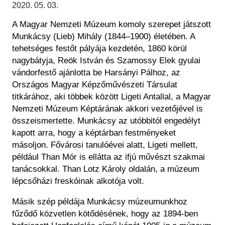
Régészet
2020. 05. 03.
Képcsarnok
Tagintézmények
A Magyar Nemzeti Múzeum komoly szerepet játszott
Történeti Fényképtár
Felnőttképzés
Munkácsy (Lieb) Mihály (1844–1900) életében. A
Éremtár
Közérdekű adatok
tehetséges festőt pályája kezdetén, 1860 körül
Adattár
nagybátyja, Reök István és Szamossy Elek gyulai
Központi Könyvtár
vándorfestő ajánlotta be Harsányi Pálhoz, az
Országos Magyar Képzőművészeti Társulat
titkárához, aki többek között Ligeti Antallal, a Magyar
Nemzeti Múzeum Képtárának akkori vezetőjével is
összeismertette. Munkácsy az utóbbitól engedélyt
kapott arra, hogy a képtárban festményeket
másoljon. Fővárosi tanulóévei alatt, Ligeti mellett,
például Than Mór is ellátta az ifjú művészt szakmai
tanácsokkal. Than Lotz Károly oldalán, a múzeum
lépcsőházi freskóinak alkotója volt.
Másik szép példája Munkácsy múzeumunkhoz
fűződő közvetlen kötődésének, hogy az 1894-ben