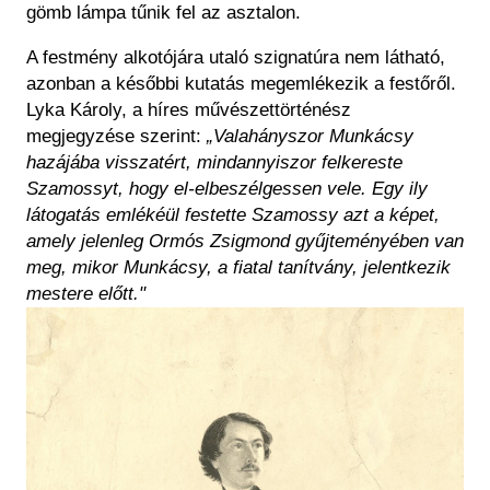
gömb lámpa tűnik fel az asztalon.
A festmény alkotójára utaló szignatúra nem látható,
azonban a későbbi kutatás megemlékezik a festőről.
Lyka Károly, a híres művészettörténész
megjegyzése szerint:
„Valahányszor Munkácsy
hazájába visszatért, mindannyiszor felkereste
Szamossyt, hogy el-elbeszélgessen vele. Egy ily
látogatás emlékéül festette Szamossy azt a képet,
amely jelenleg Ormós Zsigmond gyűjteményében van
meg, mikor Munkácsy, a fiatal tanítvány, jelentkezik
mestere előtt."
Kép