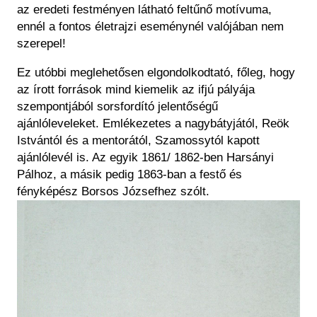
az eredeti festményen látható feltűnő motívuma,
ennél a fontos életrajzi eseménynél valójában nem
szerepel!
Ez utóbbi meglehetősen elgondolkodtató, főleg, hogy
az írott források mind kiemelik az ifjú pályája
szempontjából sorsfordító jelentőségű
ajánlóleveleket. Emlékezetes a nagybátyjától, Reök
Istvántól és a mentorától, Szamossytól kapott
ajánlólevél is. Az egyik 1861/ 1862-ben Harsányi
Pálhoz, a másik pedig 1863-ban a festő és
fényképész Borsos Józsefhez szólt.
Kép