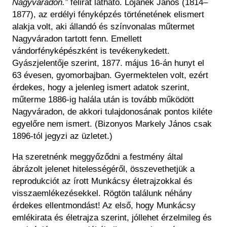
Nagyváradon.”
felirat látható. Lojanek János (1814–
1877), az erdélyi fényképzés történetének elismert
alakja volt, aki állandó és színvonalas műtermet
Nagyváradon tartott fenn. Emellett
vándorfényképészként is tevékenykedett.
Gyászjelentője szerint, 1877. május 16-án hunyt el
63 évesen, gyomorbajban. Gyermektelen volt, ezért
érdekes, hogy a jelenleg ismert adatok szerint,
műterme 1886-ig halála után is tovább működött
Nagyváradon, de akkori tulajdonosának pontos kiléte
egyelőre nem ismert. (Bizonyos Markely János csak
1896-tól jegyzi az üzletet.)
Ha szeretnénk meggyőződni a festmény által
ábrázolt jelenet hitelességéről, összevethetjük a
reprodukciót az írott Munkácsy életrajzokkal és
visszaemlékezésekkel. Rögtön találunk néhány
érdekes ellentmondást! Az első, hogy Munkácsy
emlékirata és életrajza szerint, jóllehet érzelmileg és