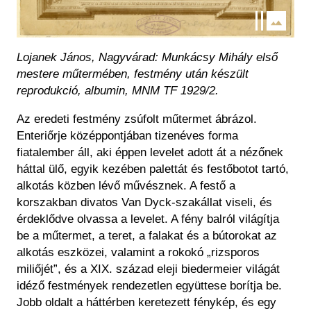
Lojanek János, Nagyvárad: Munkácsy Mihály első
mestere műtermében, festmény után készült
reprodukció, albumin, MNM TF 1929/2.
Az eredeti festmény zsúfolt műtermet ábrázol.
Enteriőrje középpontjában tizenéves forma
fiatalember áll, aki éppen levelet adott át a nézőnek
háttal ülő, egyik kezében palettát és festőbotot tartó,
alkotás közben lévő művésznek. A festő a
korszakban divatos Van Dyck-szakállat viseli, és
érdeklődve olvassa a levelet. A fény balról világítja
be a műtermet, a teret, a falakat és a bútorokat az
alkotás eszközei, valamint a rokokó „rizsporos
miliőjét”, és a XIX. század eleji biedermeier világát
idéző festmények rendezetlen együttese borítja be.
Jobb oldalt a háttérben keretezett fénykép, és egy