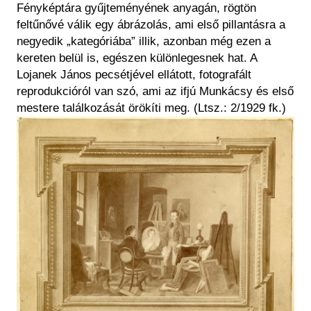
Fényképtára gyűjteményének anyagán, rögtön
feltűnővé válik egy ábrázolás, ami első pillantásra a
negyedik „kategóriába” illik, azonban még ezen a
kereten belül is, egészen különlegesnek hat. A
Lojanek János pecsétjével ellátott, fotografált
reprodukcióról van szó, ami az ifjú Munkácsy és első
mestere találkozását örökíti meg. (Ltsz.: 2/1929 fk.)
Kép