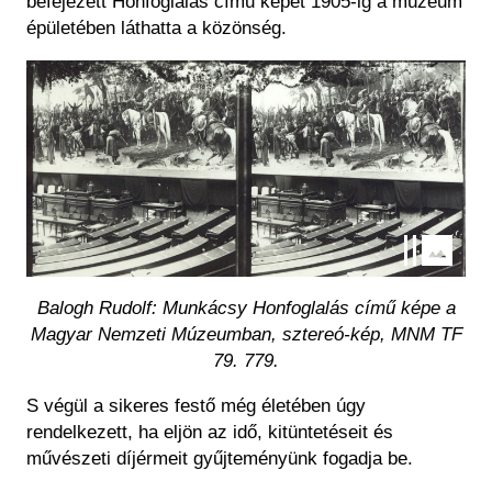
befejezett Honfoglalás című képét 1905-ig a múzeum
épületében láthatta a közönség.
Kép
Balogh Rudolf: Munkácsy Honfoglalás című képe a
Magyar Nemzeti Múzeumban, sztereó-kép, MNM TF
79. 779.
S végül a sikeres festő még életében úgy
rendelkezett, ha eljön az idő, kitüntetéseit és
művészeti díjérmeit gyűjteményünk fogadja be.