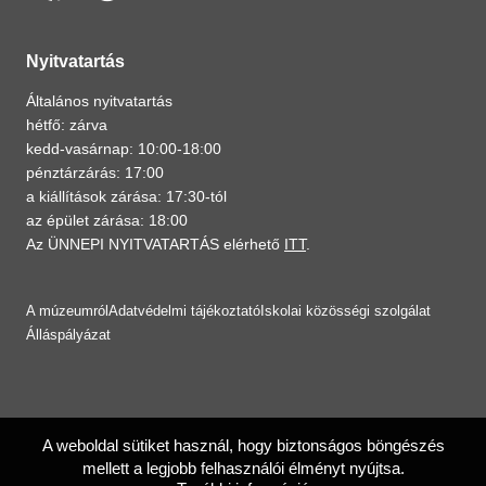
Nyitvatartás
Általános nyitvatartás
hétfő: zárva
kedd-vasárnap: 10:00-18:00
pénztárzárás: 17:00
a kiállítások zárása: 17:30-tól
az épület zárása: 18:00
Az ÜNNEPI NYITVATARTÁS elérhető
ITT
.
A múzeumról
Adatvédelmi tájékoztató
Iskolai közösségi szolgálat
Álláspályázat
A weboldal sütiket használ, hogy biztonságos böngészés
mellett a legjobb felhasználói élményt nyújtsa.