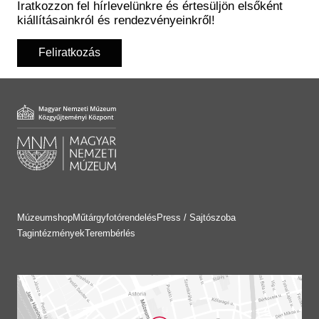
Iratkozzon fel hírlevelünkre és értesüljön elsőként
kiállításainkról és rendezvényeinkről!
Feliratkozás
Múzeumshop
Műtárgyfotórendelés
Press / Sajtószoba
Tagintézmények
Terembérlés