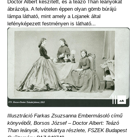
Doctor Albert készített, és a teázó Than leányokat
ábrázolja. A felvételen éppen olyan gömb búrájú
lámpa látható, mint amely a Lojanek által
lefényképezett festményen is látható...
Kép
Illusztráció Farkas Zsuzsanna Embermásoló című
könyvéből, Borsos József – Doctor Albert: Teázó
Than leányok, vizitkártya részlete, FSZEK Budapest