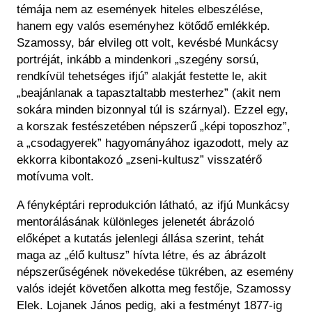
témája nem az események hiteles elbeszélése,
hanem egy valós eseményhez kötődő emlékkép.
Szamossy, bár elvileg ott volt, kevésbé Munkácsy
portréját, inkább a mindenkori „szegény sorsú,
rendkívül tehetséges ifjú” alakját festette le, akit
„beajánlanak a tapasztaltabb mesterhez” (akit nem
sokára minden bizonnyal túl is szárnyal). Ezzel egy,
a korszak festészetében népszerű „képi toposzhoz”,
a „csodagyerek” hagyományához igazodott, mely az
ekkorra kibontakozó „zseni-kultusz” visszatérő
motívuma volt.
A fényképtári reprodukción látható, az ifjú Munkácsy
mentorálásának különleges jelenetét ábrázoló
előképet a kutatás jelenlegi állása szerint, tehát
maga az „élő kultusz” hívta létre, és az ábrázolt
népszerűségének növekedése tükrében, az esemény
valós idejét követően alkotta meg festője, Szamossy
Elek. Lojanek János pedig, aki a festményt 1877-ig