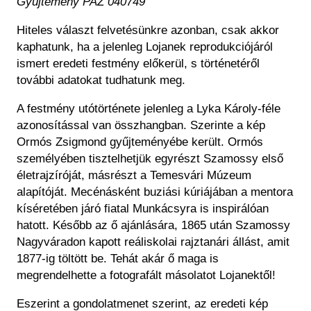
Gyűjtemény PAZ 040749
Hiteles választ felvetésünkre azonban, csak akkor
kaphatunk, ha a jelenleg Lojanek reprodukciójáról
ismert eredeti festmény előkerül, s történetéről
további adatokat tudhatunk meg.
A festmény utótörténete jelenleg a Lyka Károly-féle
azonosítással van összhangban. Szerinte a kép
Ormós Zsigmond gyűjteményébe került. Ormós
személyében tisztelhetjük egyrészt Szamossy első
életrajzíróját, másrészt a Temesvári Múzeum
alapítóját. Mecénásként buziási kúriájában a mentora
kíséretében járó fiatal Munkácsyra is inspirálóan
hatott. Később az ő ajánlására, 1865 után Szamossy
Nagyváradon kapott reáliskolai rajztanári állást, amit
1877-ig töltött be. Tehát akár ő maga is
megrendelhette a fotografált másolatot Lojanektől!
Eszerint a gondolatmenet szerint, az eredeti kép