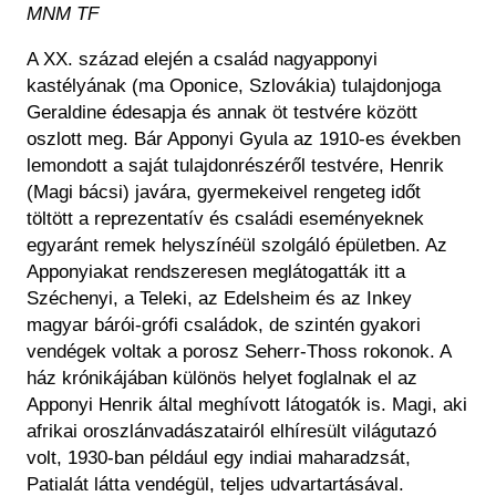
MNM TF
A XX. század elején a család nagyapponyi
kastélyának (ma Oponice, Szlovákia) tulajdonjoga
Geraldine édesapja és annak öt testvére között
oszlott meg. Bár Apponyi Gyula az 1910-es években
lemondott a saját tulajdonrészéről testvére, Henrik
(Magi bácsi) javára, gyermekeivel rengeteg időt
töltött a reprezentatív és családi eseményeknek
egyaránt remek helyszínéül szolgáló épületben. Az
Apponyiakat rendszeresen meglátogatták itt a
Széchenyi, a Teleki, az Edelsheim és az Inkey
magyar bárói-grófi családok, de szintén gyakori
vendégek voltak a porosz Seherr-Thoss rokonok. A
ház krónikájában különös helyet foglalnak el az
Apponyi Henrik által meghívott látogatók is. Magi, aki
afrikai oroszlánvadászatairól elhíresült világutazó
volt, 1930-ban például egy indiai maharadzsát,
Patialát látta vendégül, teljes udvartartásával.