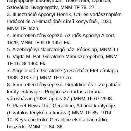
nagyapponyi kastélyában, 1896–1899, Oponice,
Szlovákia, üvegnegatív, MNM TF 78. 27.
3. Illusztráció Apponyi Henrik, Úti- és vadásznaplóm
Indiából és a Himalájából című könyvéből, 1930,
MNM TF ltszn.
4. Ismeretlen fényképező: Az idős Apponyi Albert,
1929, MNM TF 910/ 1951 Fk.
5. A zebegényi Napraforgó-ház, képeslap, MNM TT
6. Vajda M. Pál: Geraldine Mimi szerepében, MNM
TF 1618/ 1960 Fk.
7. Angelo után: Geraldine (a Színházi Élet címlapja,
1938. XIX.sz.) MNM TF ltszn.
8. Ismeretlen fényképező: Geraldine és I. Zog albán
király esküvője - Polgári szertartás a tiranai
városházán (1938. április 27.) MNM TF 67-2998.
9. Planet News Ltd.: Geraldine, Albánia királynője
(hivatalos fénykép a tiarával) MNM TF 85. 1014.
10. Keystone Foto: Geraldine első albán rádió
beszéde, MNM TF 84. 36.