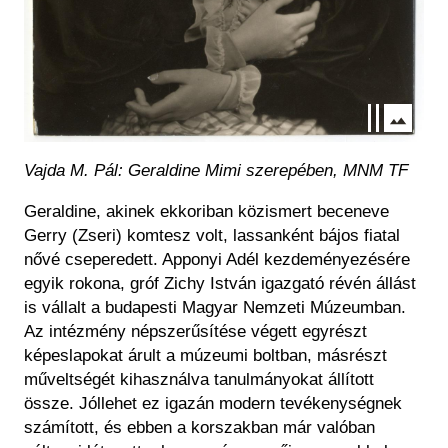
Vajda M. Pál: Geraldine Mimi szerepében, MNM TF
Geraldine, akinek ekkoriban közismert beceneve
Gerry (Zseri) komtesz volt, lassanként bájos fiatal
nővé cseperedett. Apponyi Adél kezdeményezésére
egyik rokona, gróf Zichy István igazgató révén állást
is vállalt a budapesti Magyar Nemzeti Múzeumban.
Az intézmény népszerűsítése végett egyrészt
képeslapokat árult a múzeumi boltban, másrészt
műveltségét kihasználva tanulmányokat állított
össze. Jóllehet ez igazán modern tevékenységnek
számított, és ebben a korszakban már valóban