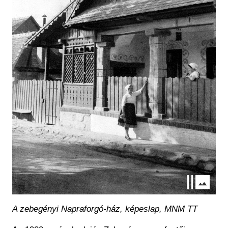
A zebegényi Napraforgó-ház, képeslap, MNM TT