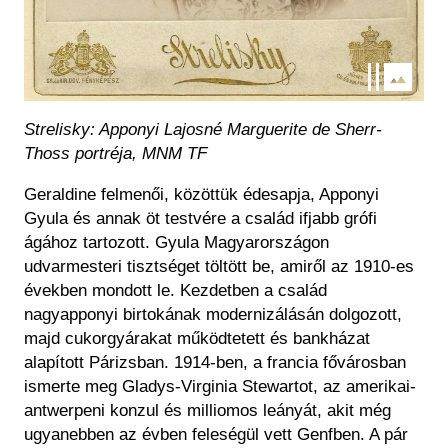
Strelisky: Apponyi Lajosné Marguerite de Sherr-
Thoss portréja, MNM TF
Geraldine felmenői, közöttük édesapja, Apponyi
Gyula és annak öt testvére a család ifjabb grófi
ágához tartozott. Gyula Magyarországon
udvarmesteri tisztséget töltött be, amiről az 1910-es
években mondott le. Kezdetben a család
nagyapponyi birtokának modernizálásán dolgozott,
majd cukorgyárakat működtetett és bankházat
alapított Párizsban. 1914-ben, a francia fővárosban
ismerte meg Gladys-Virginia Stewartot, az amerikai-
antwerpeni konzul és milliomos leányát, akit még
ugyanebben az évben feleségül vett Genfben. A pár