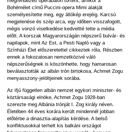
megrendezett operabálon történt, amikor a
Bohémélet című Puccini-opera Mimi alakját
személyesítette meg, egy állókép erejéig. Karcsú
megjelenése és szép arca, egy időben visszafogott,
mégis vonzó viselkedése kedveltté tette a média
előtt. A korszak Magyarországán népszerű bulvár- és
napilapok, mint Az Est, a Pesti Napló vagy a
Színházi Élet előszeretettel cikkeztek róla. Részben
ennek a fokozatosan nemzetközivé váló
népszerűségnek is köszönhette, hogy hamarosan
beválasztották az albán trón birtokosa, Achmet Zogu
menyasszony-jelöltjeinek sorába.
Az ifjú független albán nemzet egykori miniszter- és
köztársasági elnöke, Achmet Zogu 1928-ban
szerezte meg Albánia trónját I. Zog király néven.
Életében 44 éves korára került mindennél jobban
előtérbe a dinasztia-alapítás kérdése. A belső
konfliktusokkal terhelt kis balkáni országot