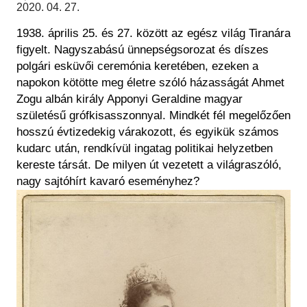
Régészet
2020. 04. 27.
Képcsarnok
Tagintézmények
1938. április 25. és 27. között az egész világ Tiranára
Történeti Fényképtár
Felnőttképzés
figyelt. Nagyszabású ünnepségsorozat és díszes
Éremtár
Közérdekű adatok
polgári esküvői ceremónia keretében, ezeken a
Adattár
napokon kötötte meg életre szóló házasságát Ahmet
Központi Könyvtár
Zogu albán király Apponyi Geraldine magyar
születésű grófkisasszonnyal. Mindkét fél megelőzően
hosszú évtizedekig várakozott, és egyikük számos
kudarc után, rendkívül ingatag politikai helyzetben
kereste társát. De milyen út vezetett a világraszóló,
nagy sajtóhírt kavaró eseményhez?
Kép