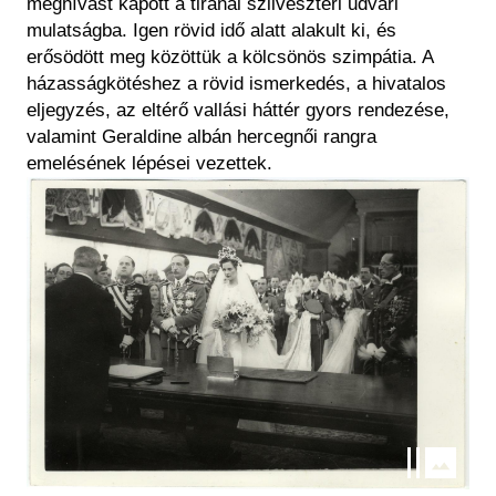
meghívást kapott a tiranai szilveszteri udvari
mulatságba. Igen rövid idő alatt alakult ki, és
erősödött meg közöttük a kölcsönös szimpátia. A
házasságkötéshez a rövid ismerkedés, a hivatalos
eljegyzés, az eltérő vallási háttér gyors rendezése,
valamint Geraldine albán hercegnői rangra
emelésének lépései vezettek.
Kép