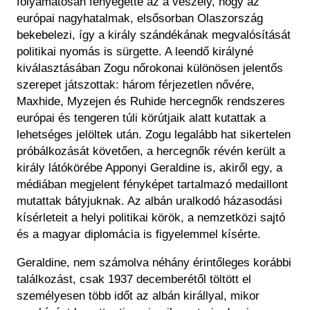
folyamatosan fenyegette az a veszély, hogy az
európai nagyhatalmak, elsősorban Olaszország
bekebelezi, így a király szándékának megvalósítását
politikai nyomás is sürgette. A leendő királyné
kiválasztásában Zogu nőrokonai különösen jelentős
szerepet játszottak: három férjezetlen nővére,
Maxhide, Myzejen és Ruhide hercegnők rendszeres
európai és tengeren túli körútjaik alatt kutattak a
lehetséges jelöltek után. Zogu legalább hat sikertelen
próbálkozását követően, a hercegnők révén került a
király látókörébe Apponyi Geraldine is, akiről egy, a
médiában megjelent fényképet tartalmazó medaillont
mutattak bátyjuknak. Az albán uralkodó házasodási
kísérleteit a helyi politikai körök, a nemzetközi sajtó
és a magyar diplomácia is figyelemmel kísérte.
Geraldine, nem számolva néhány érintőleges korábbi
találkozást, csak 1937 decemberétől töltött el
személyesen több időt az albán királlyal, mikor