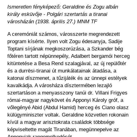
Ismeretlen fényképező: Geraldine és Zogu albán
király esküvője - Polgári szertartás a tiranai
városházán (1938. április 27.) MNM TF
A ceremóniát számos, városszerte megrendezett
program kísérte. Ilyen volt Zogu édesanyja, Sadije
Toptani sírjának megkoszorúzása, a Szkander bég
főtéren tartott népünnepély, Adalbert bergamói herceg
kitüntetése a Besa Rend szalagjával, az új repülőtér
és a durrësi-tiranai út munkálatainak átadása, a
katonai díszmenet, a tűzijáték és az ünnepi estélyek
kavalkádja. A városháza dísztermében lezajló
szertartáson a menyasszony tanúi dr. Villani Frigyes
római-magyar nagykövet és Apponyi Károly gróf, a
vőlegényé Abid (Abdul Hamid) herceg és Ciano olasz
külügyminiszter voltak. Geraldine közvetlen rokonain
kívül a magyar arisztokrata családok többsége
képviseltette magát Tiranában, megünnepelve az
Apponyiak rangemelkedését.