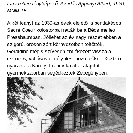
Ismeretlen fényképező: Az idős Apponyi Albert, 1929,
MNM TF
A két leányt az 1930-as évek elejétől a bentlakásos
Sacré Coeur kolostorba íratták be a Bécs melletti
Pressbaumban. Jóllehet az év nagy részét ebben a
szigorú, erősen zárt környezetben töltötték,
Geraldine mégis szívesen emlékezett vissza a
csendes, vallásos elmélyülést hozó időkre. Közben
nyaranta a Károlyi Franciska által alapított
gyermektáborban segédkeztek Zebegényben.
Kép