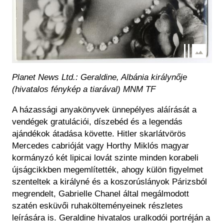
Planet News Ltd.: Geraldine, Albánia királynője
(hivatalos fénykép a tiarával) MNM TF
A házassági anyakönyvek ünnepélyes aláírását a
vendégek gratulációi, díszebéd és a legendás
ajándékok átadása követte. Hitler skarlátvörös
Mercedes cabrióját vagy Horthy Miklós magyar
kormányzó két lipicai lovát szinte minden korabeli
újságcikkben megemlítették, ahogy külön figyelmet
szenteltek a királyné és a koszorúslányok Párizsból
megrendelt, Gabrielle Chanel által megálmodott
szatén esküvői ruhakölteményeinek részletes
leírására is. Geraldine hivatalos uralkodói portréján a