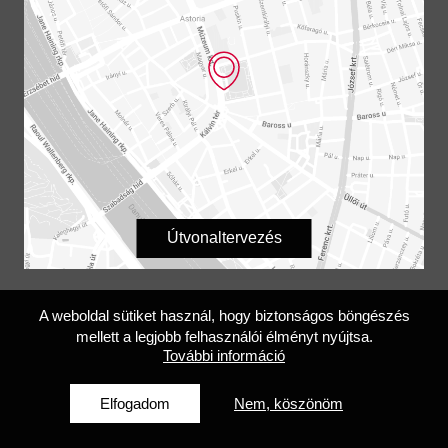
Útvonaltervezés
Megközelítés és kapcsolat
A weboldal sütiket használ, hogy biztonságos böngészés
mellett a legjobb felhasználói élményt nyújtsa.
Cím: 1088 Budapest, Múzeum krt. 14-16.
További információ
Központi telefon: +36 1 327 77 00
Információ: +36 30 811 4794 /
Múzeumi nyitvatartási időben
Elfogadom
Nem, köszönöm
hívható.
E-mail:
info@mnm.hu