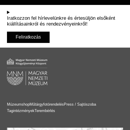
Iratkozzon fel hírlevelünkre és értesüljön elsőként
kiállításainkról és rendezvényeinkről!
Feliratkozás
Múzeumshop
Műtárgyfotórendelés
Press / Sajtószoba
Tagintézmények
Terembérlés