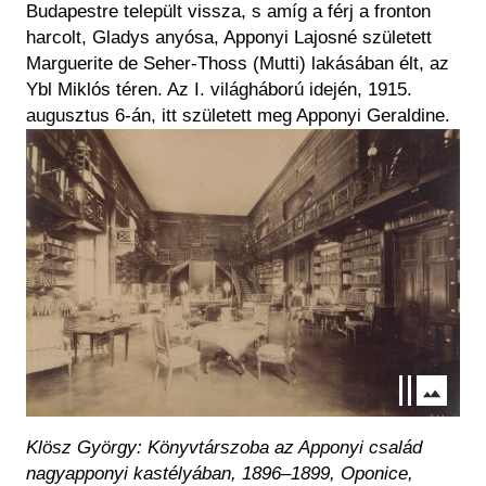
Budapestre települt vissza, s amíg a férj a fronton
harcolt, Gladys anyósa, Apponyi Lajosné született
Marguerite de Seher-Thoss (Mutti) lakásában élt, az
Ybl Miklós téren. Az I. világháború idején, 1915.
augusztus 6-án, itt született meg Apponyi Geraldine.
Kép
Klösz György: Könyvtárszoba az Apponyi család
nagyapponyi kastélyában, 1896–1899, Oponice,