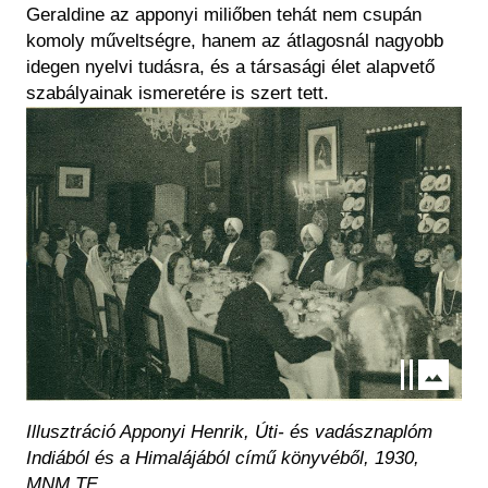
Geraldine az apponyi miliőben tehát nem csupán
komoly műveltségre, hanem az átlagosnál nagyobb
idegen nyelvi tudásra, és a társasági élet alapvető
szabályainak ismeretére is szert tett.
Kép
Illusztráció Apponyi Henrik, Úti- és vadásznaplóm
Indiából és a Himalájából című könyvéből, 1930,
MNM TF