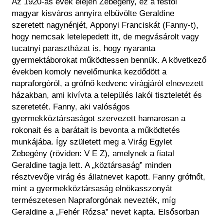
Az 1920-as évek elején Zebegény, ez a festői
magyar kisváros annyira elbűvölte Geraldine
szeretett nagynénjét, Apponyi Franciskát (Fanny-t),
hogy nemcsak letelepedett itt, de megvásárolt vagy
tucatnyi parasztházat is, hogy nyaranta
gyermektáborokat működtessen bennük. A következő
években komoly nevelőmunka kezdődött a
napraforgóról, a grófnő kedvenc virágjáról elnevezett
házakban, ami kivívta a település lakói tiszteletét és
szeretetét. Fanny, aki valóságos
gyermekköztársaságot szervezett hamarosan a
rokonait és a barátait is bevonta a működtetés
munkájába. Így született meg a Virág Egylet
Zebegény (röviden: V E Z), amelynek a fiatal
Geraldine tagja lett. A „köztársaság” minden
résztvevője virág és állatnevet kapott. Fanny grófnőt,
mint a gyermekköztársaság elnökasszonyát
természetesen Napraforgónak nevezték, míg
Geraldine a „Fehér Rózsa” nevet kapta. Elsősorban