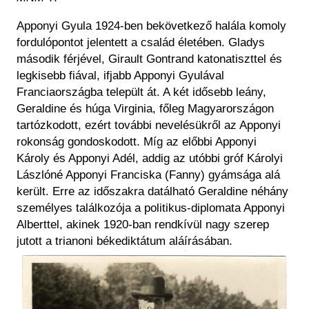
Apponyi Gyula 1924-ben bekövetkező halála komoly
fordulópontot jelentett a család életében. Gladys
második férjével, Girault Gontrand katonatiszttel és
legkisebb fiával, ifjabb Apponyi Gyulával
Franciaországba települt át. A két idősebb leány,
Geraldine és húga Virginia, főleg Magyarországon
tartózkodott, ezért további nevelésükről az Apponyi
rokonság gondoskodott. Míg az előbbi Apponyi
Károly és Apponyi Adél, addig az utóbbi gróf Károlyi
Lászlóné Apponyi Franciska (Fanny) gyámsága alá
került. Erre az időszakra datálható Geraldine néhány
személyes találkozója a politikus-diplomata Apponyi
Alberttel, akinek 1920-ban rendkívül nagy szerep
jutott a trianoni békediktátum aláírásában.
Kép