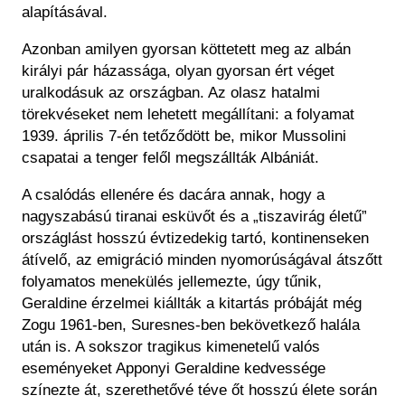
alapításával.
Azonban amilyen gyorsan köttetett meg az albán
királyi pár házassága, olyan gyorsan ért véget
uralkodásuk az országban. Az olasz hatalmi
törekvéseket nem lehetett megállítani: a folyamat
1939. április 7-én tetőződött be, mikor Mussolini
csapatai a tenger felől megszállták Albániát.
A csalódás ellenére és dacára annak, hogy a
nagyszabású tiranai esküvőt és a „tiszavirág életű”
országlást hosszú évtizedekig tartó, kontinenseken
átívelő, az emigráció minden nyomorúságával átszőtt
folyamatos menekülés jellemezte, úgy tűnik,
Geraldine érzelmei kiállták a kitartás próbáját még
Zogu 1961-ben, Suresnes-ben bekövetkező halála
után is. A sokszor tragikus kimenetelű valós
eseményeket Apponyi Geraldine kedvessége
színezte át, szerethetővé téve őt hosszú élete során