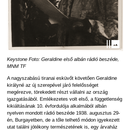
Keystone Foto: Geraldine első albán rádió beszéde,
MNM TF
A nagyszabású tiranai esküvőt követően Geraldine
királyné az új szerepével járó felelősséget
megérezve, törekedett részt vállalni az ország
igazgatásából. Emlékezetes volt első, a függetlenség
kikiáltásának 10. évfordulója alkalmából albán
nyelven mondott rádió beszéde 1938. augusztus 29-
én, Burgayetben, de a tőle telhető módon igyekezett
utat találni jótékony természetének is, egy árvaház