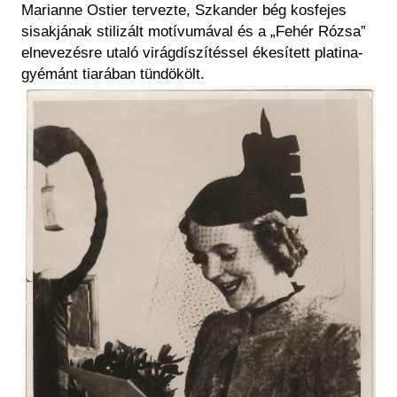
Marianne Ostier tervezte, Szkander bég kosfejes
sisakjának stilizált motívumával és a „Fehér Rózsa”
elnevezésre utaló virágdíszítéssel ékesített platina-
gyémánt tiarában tündökölt.
Kép