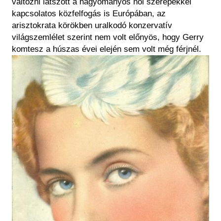
változni látszott a hagyományos női szerepekkel
kapcsolatos közfelfogás is Európában, az
arisztokrata körökben uralkodó konzervatív
világszemlélet szerint nem volt előnyös, hogy Gerry
komtesz a húszas évei elején sem volt még férjnél.
Kép