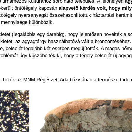
bb urnamezős kultúrához sorolható település. A lelőhelyen
agy
őkerült öntőtégely kapcsán
alapvető kérdés volt, hogy milye
tőtégely nyersanyagát összehasonlítottuk háztartási kerámi
 mennyisége különbözik.
letet (legalábbis egy darabig), hogy jelentősen növelték a
kletet, az agyagtárgy használhatóvá vált a bronzöntéséhez. 
ze, belsejét legalább két esetben megújították. A magas hőm
roblémát úgy küszöbölték ki, hogy a tégely belsejét új agyag
nthetők az MNM Régészeti Adatbázisában a természettudomá