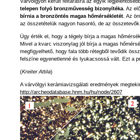
Várvölgyön került feltárásra az egyik legjelentőse
telepen folyó bronzművesség bizonyítéka
. Az el
bírnia a bronzöntés magas hőmérsékletét
. Az ön
az összetételük nagyon hasonló, de az összetevők
Úgy érték el, hogy a tégely bírja a magas hőmérsék
Mivel a kvarc viszonylag jól bírja a magas hőmérsé
megfigyelhető, hogy fala több rétegből tevődik öss
felszíne egyenetlenné és lyukacsossá vált. Ezt a p
(
Kreiter Attila
)
A várvölgyi kerámiavizsgálati eredmények megteki
http://archeodatabase.hnm.hu/hu/node/2607