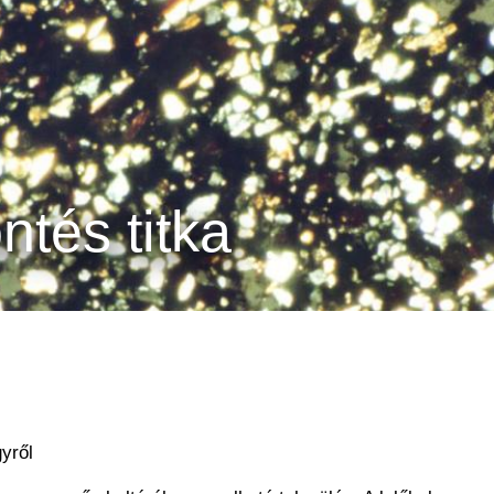
ntés titka
yről