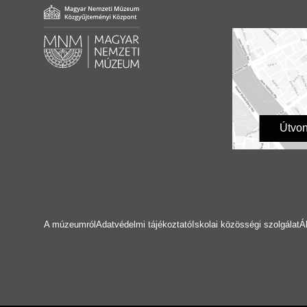
Útvon
A múzeumról
Adatvédelmi tájékoztató
Iskolai közösségi szolgálat
Á