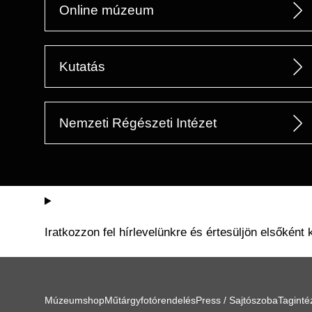
Online múzeum
Kutatás
Nemzeti Régészeti Intézet
Iratkozzon fel hírlevelünkre és értesüljön elsőként 
Múzeumshop
Műtárgyfotórendelés
Press / Sajtószoba
Tagint