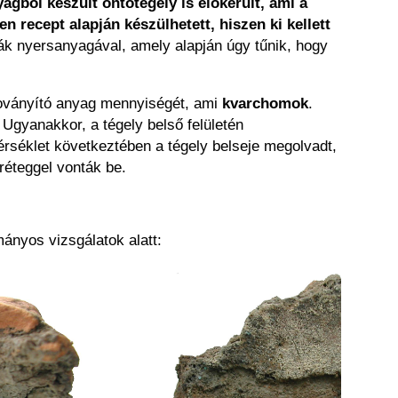
agból készült öntőtégely is előkerült, ami a
n recept alapján készülhetett, hiszen ki kellett
ák nyersanyagával, amely alapján úgy tűnik, hogy
 soványító anyag mennyiségét, ami
kvarchomok
.
Ugyanakkor, a tégely belső felületén
érséklet következtében a tégely belseje megolvadt,
réteggel vonták be.
nyos vizsgálatok alatt: