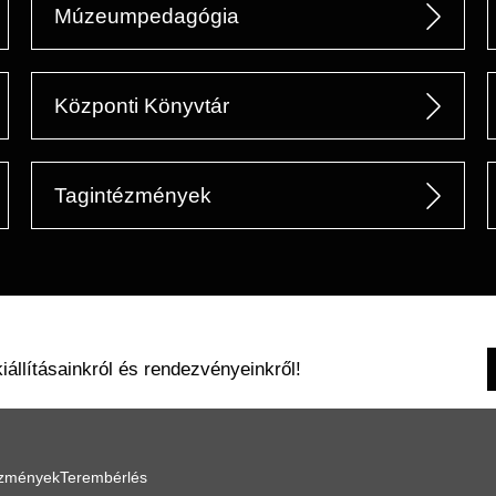
Múzeumpedagógia
Központi Könyvtár
Tagintézmények
kiállításainkról és rendezvényeinkről!
ézmények
Terembérlés