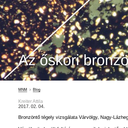
Az őskori bronzö
MNM
Blog
Morzsa
Kreiter Attila
2017. 02. 04.
Bronzöntő tégely vizsgálata Várvölgy, Nagy-Lázheg