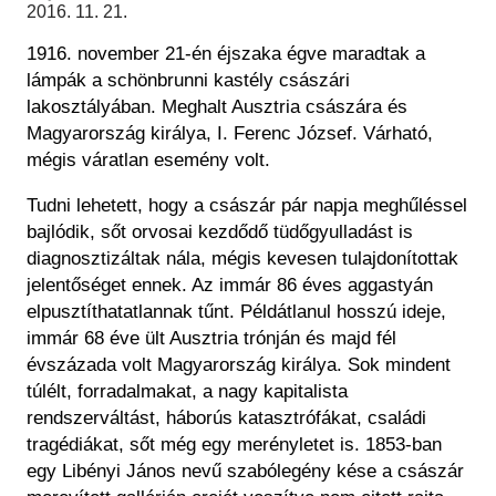
Régészet
2016. 11. 21.
Képcsarnok
Tagintézmények
1916. november 21-én éjszaka égve maradtak a
Történeti Fényképtár
Felnőttképzés
lámpák a schönbrunni kastély császári
Éremtár
Közérdekű adatok
lakosztályában. Meghalt Ausztria császára és
Adattár
Magyarország királya, I. Ferenc József. Várható,
Központi Könyvtár
mégis váratlan esemény volt.
Tudni lehetett, hogy a császár pár napja meghűléssel
bajlódik, sőt orvosai kezdődő tüdőgyulladást is
diagnosztizáltak nála, mégis kevesen tulajdonítottak
jelentőséget ennek. Az immár 86 éves aggastyán
elpusztíthatatlannak tűnt. Példátlanul hosszú ideje,
immár 68 éve ült Ausztria trónján és majd fél
évszázada volt Magyarország királya. Sok mindent
túlélt, forradalmakat, a nagy kapitalista
rendszerváltást, háborús katasztrófákat, családi
tragédiákat, sőt még egy merényletet is. 1853-ban
egy Libényi János nevű szabólegény kése a császár