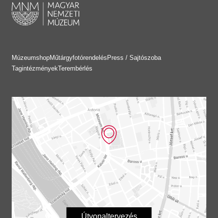
Múzeumshop
Műtárgyfotórendelés
Press / Sajtószoba
Tagintézmények
Terembérlés
Útvonaltervezés