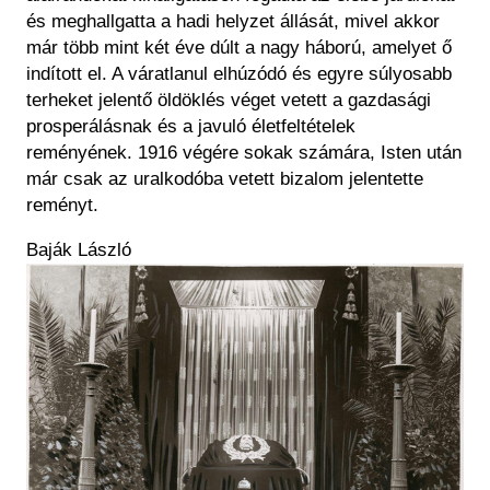
és meghallgatta a hadi helyzet állását, mivel akkor
már több mint két éve dúlt a nagy háború, amelyet ő
indított el. A váratlanul elhúzódó és egyre súlyosabb
terheket jelentő öldöklés véget vetett a gazdasági
prosperálásnak és a javuló életfeltételek
reményének. 1916 végére sokak számára, Isten után
már csak az uralkodóba vetett bizalom jelentette
reményt.
Baják László
Kép