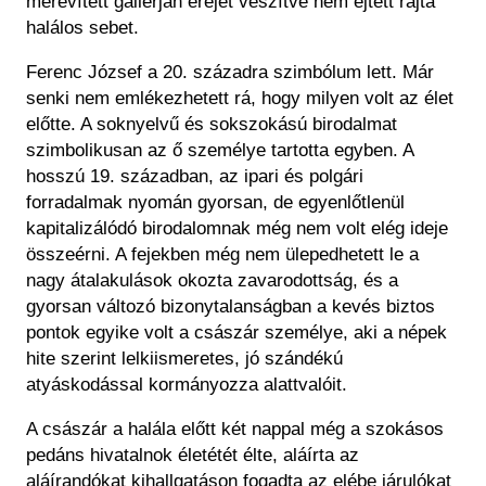
merevített gallérján erejét veszítve nem ejtett rajta
halálos sebet.
Ferenc József a 20. századra szimbólum lett. Már
senki nem emlékezhetett rá, hogy milyen volt az élet
előtte. A soknyelvű és sokszokású birodalmat
szimbolikusan az ő személye tartotta egyben. A
hosszú 19. században, az ipari és polgári
forradalmak nyomán gyorsan, de egyenlőtlenül
kapitalizálódó birodalomnak még nem volt elég ideje
összeérni. A fejekben még nem ülepedhetett le a
nagy átalakulások okozta zavarodottság, és a
gyorsan változó bizonytalanságban a kevés biztos
pontok egyike volt a császár személye, aki a népek
hite szerint lelkiismeretes, jó szándékú
atyáskodással kormányozza alattvalóit.
A császár a halála előtt két nappal még a szokásos
pedáns hivatalnok életétét élte, aláírta az
aláírandókat kihallgatáson fogadta az elébe járulókat