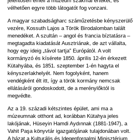
jelentősen emeli a múzeum szakmai értékét, és
vélhetően egyre több látogatót fog vonzani.
A magyar szabadságharc száműzetésbe kényszerülő
vezére, Kossuth Lajos a Török Birodalomban talált
menedéket. A szultán – angol és francia bíztatásra –
megtagadta kiadatását Ausztriának, de azt vállalta,
hogy egy ideig „távol tartja” Európától. A volt
kormányzó és kísérete 1850. április 12-én érkezett
Kütahyába, és 1851. szeptember 1-én hagyta el
kényszerlakhelyét. Nem fogolyként, hanem
vendégként élt itt, így a török kormány nemcsak
ellátásáról gondoskodott, de a merénylőktól is
megvédte.
Az a 19. századi kétszintes épület, ami ma a
múzeumnak otthont ad, korábban Kütahya jeles
lakójának, Hüseyin Hamdi Aydınnak (1881-1947), a
Vahit Paşa könyvtár igazgatójának tulajdonában volt.
A házat a Kulturális és Idegenforgalmi Minisztérium