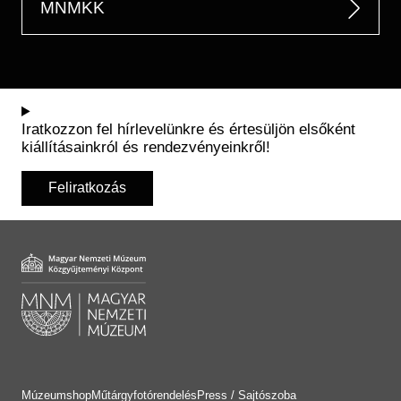
MNMKK
Iratkozzon fel hírlevelünkre és értesüljön elsőként
kiállításainkról és rendezvényeinkről!
Feliratkozás
Múzeumshop
Műtárgyfotórendelés
Press / Sajtószoba