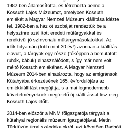
1982-ben államosította, és létrehozta benne a
Kossuth Lajos Múzeumot, amelyben Kossuth
emlékét a Magyar Nemzeti Múzeum kiállítása idézte
fel. 1982-ben a ház öt szobáját rendeztük be a
helyszínre szállított eredeti műtárgyakkal és
rendkívül jó színvonalú műtárgymásolatokkal. Az
idők folyamán (több mint 30 év!) azonban a kiállítás
elavult, a tárgyak egy része (főképpen a bemutatott
ruhák, bábuk) elhasználódott, s így már nem volt
méltó Kossuth emlékéhez. A Magyar Nemzeti
Múzeum 2014-ben elhatározta, hogy az emigránsok
Kütahyába érkezésének 165. évfordulójára az
emlékkiállítást megújítja, s a mai legmodernebb
követelményeknek megfelelő új kiállítással tiszteleg
Kossuth Lajos előtt.
2014-ben először a MNM főigazgatója tárgyalt a
kütahyai regionális múzeum igazgatójával, Metin
Türktüzün úrral szándékainkról, ezt követően Radnóti