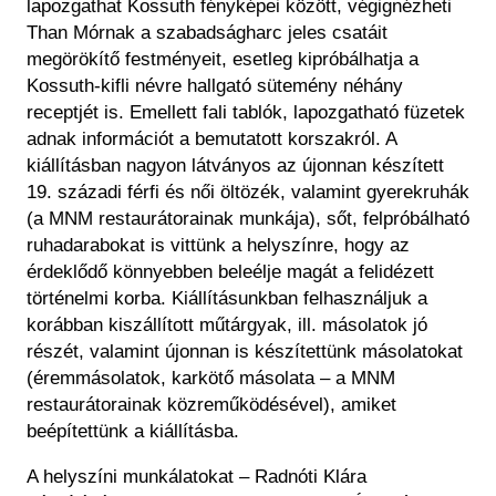
lapozgathat Kossuth fényképei között, végignézheti
Than Mórnak a szabadságharc jeles csatáit
megörökítő festményeit, esetleg kipróbálhatja a
Kossuth-kifli névre hallgató sütemény néhány
receptjét is. Emellett fali tablók, lapozgatható füzetek
adnak információt a bemutatott korszakról. A
kiállításban nagyon látványos az újonnan készített
19. századi férfi és női öltözék, valamint gyerekruhák
(a MNM restaurátorainak munkája), sőt, felpróbálható
ruhadarabokat is vittünk a helyszínre, hogy az
érdeklődő könnyebben beleélje magát a felidézett
történelmi korba. Kiállításunkban felhasználjuk a
korábban kiszállított műtárgyak, ill. másolatok jó
részét, valamint újonnan is készítettünk másolatokat
(éremmásolatok, karkötő másolata – a MNM
restaurátorainak közreműködésével), amiket
beépítettünk a kiállításba.
A helyszíni munkálatokat – Radnóti Klára