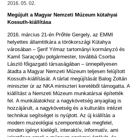
Régészet
2016. 05. 02.
Képcsarnok
Tagintézmények
Megújult a Magyar Nemzeti Múzeum kütahyai
Történeti Fényképtár
Felnőttképzés
Kossuth-kiállítása
Éremtár
Közérdekű adatok
Adattár
2016. március 21-én Prőhle Gergely, az EMMI
helyettes államtitkára a törökországi Kütahya
Központi Könyvtár
városában – Şerif Yılmaz tartományi kormányzó és
Kamil Saraçoğlu polgármester, továbbá Csorba
László főigazgató társaságában – ünnepélyesen
átadta a Magyar Nemzeti Múzeum teljesen felújított
Kossuth-kiállítását. A tárlat megújítását Balog Zoltán
miniszter úr az NKA miniszteri keretéből támogatta. A
kiállítást a Nemzeti Múzeum munkatársai építették
fel. A munkálatokhoz a nagykövetség anyagilag is
hozzájárult, a nagykövetség és a kulturális intézet
technikai segítséget is nyújtott. Az új kiállítás a
modern muzeológiai szempontoknak megfelel,
minden igényt kielégít, interaktív, informatív, ami