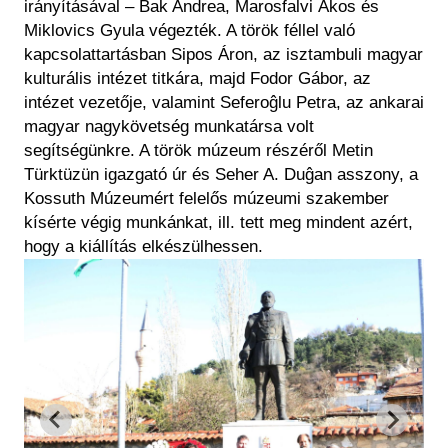
irányításával – Bak Andrea, Marosfalvi Ákos és
Miklovics Gyula végezték. A török féllel való
kapcsolattartásban Sipos Áron, az isztambuli magyar
kulturális intézet titkára, majd Fodor Gábor, az
intézet vezetője, valamint Seferoĝlu Petra, az ankarai
magyar nagykövetség munkatársa volt
segítségünkre. A török múzeum részéről Metin
Türktüzün igazgató úr és Seher A. Duĝan asszony, a
Kossuth Múzeumért felelős múzeumi szakember
kísérte végig munkánkat, ill. tett meg mindent azért,
hogy a kiállítás elkészülhessen.