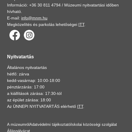
Információ: +36 30 811 4794 /
Múzeumi nyitvatartási időben
hívható.
E-mail:
info@mnm.hu
Megközelítés és parkolás lehetőségei
ITT
.
Nyitvatartás
Általános nyitvatartás
hétfő: zárva
kedd-vasárnap: 10:00-18:00
pénztárzárás: 17:00
a kiállítások zárása: 17:30-tól
az épület zárása: 18:00
Az ÜNNEPI NYITVATARTÁS elérhető
ITT
.
A múzeumról
Adatvédelmi tájékoztató
Iskolai közösségi szolgálat
Álláspályázat