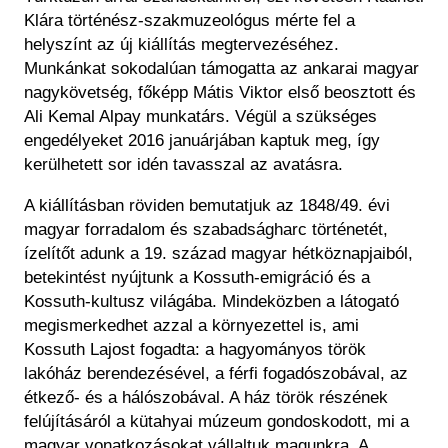
Klára történész-szakmuzeológus mérte fel a
helyszínt az új kiállítás megtervezéséhez.
Munkánkat sokodalúan támogatta az ankarai magyar
nagykövetség, főképp Mátis Viktor első beosztott és
Ali Kemal Alpay munkatárs. Végül a szükséges
engedélyeket 2016 januárjában kaptuk meg, így
kerülhetett sor idén tavasszal az avatásra.
A kiállításban röviden bemutatjuk az 1848/49. évi
magyar forradalom és szabadságharc történetét,
ízelítőt adunk a 19. század magyar hétköznapjaiból,
betekintést nyújtunk a Kossuth-emigráció és a
Kossuth-kultusz világába. Mindeközben a látogató
megismerkedhet azzal a környezettel is, ami
Kossuth Lajost fogadta: a hagyományos török
lakóház berendezésével, a férfi fogadószobával, az
étkező- és a hálószobával. A ház török részének
felújításáról a kütahyai múzeum gondoskodott, mi a
magyar vonatkozásokat vállaltuk magunkra. A