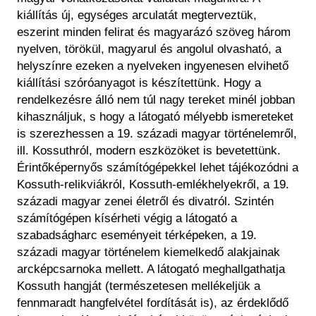
kiállítás új, egységes arculatát megterveztük,
eszerint minden felirat és magyarázó szöveg három
nyelven, törökül, magyarul és angolul olvasható, a
helyszínre ezeken a nyelveken ingyenesen elvihető
kiállítási szóróanyagot is készítettünk. Hogy a
rendelkezésre álló nem túl nagy tereket minél jobban
kihasználjuk, s hogy a látogató mélyebb ismereteket
is szerezhessen a 19. századi magyar történelemről,
ill. Kossuthról, modern eszközöket is bevetettünk.
Érintőképernyős számítógépekkel lehet tájékozódni a
Kossuth-relikviákról, Kossuth-emlékhelyekről, a 19.
századi magyar zenei életről és divatról. Szintén
számítógépen kísérheti végig a látogató a
szabadságharc eseményeit térképeken, a 19.
századi magyar történelem kiemelkedő alakjainak
arcképcsarnoka mellett. A látogató meghallgathatja
Kossuth hangját (természetesen mellékeljük a
fennmaradt hangfelvétel fordítását is), az érdeklődő