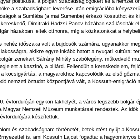
yar politikusa, a polgári szabadságjogokért és a nemzet ön
nöke a szabadságharc leverése után emigrációba kényszerült
tóságok a Sumlába (a mai Sumenbe) érkező Kossuthot és kís
ereskedő, Dimitraki Hadzsi Panov házában szállásolták el, 
lgár házakban leltek otthonra, míg a közkatonákat a helybel
esés nehéz időszaka volt a bujdosók számára, ugyanakkor me
 lakosságra, akikre egyre inkább hatott a nyugati kultúra: ter
 bolgár zenekart Sáfrány Mihály szabólegény, műkedvelő mu
gjelent a kaszinó, a biliárd. Fellendült a kereskedelem, fe
és, a kocsigyártás, a magyarokhoz kapcsolódik az első gőzm
ó nemzeti öntudat központjává vált, a Kossuth-emigráció min
évfordulóján egykori lakhelyét, a város legszebb bolgár épü
t a Magyar Nemzeti Múzeum munkatársai rendeztek. Az idők fo
évfordulójára készítettük.
dalom és szabadságharc történetét, betekintést nyújt a Koss
nyezettel is, ami Kossuth Lajost fogadta: a hagyományos b