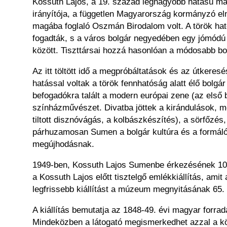
Kossuth Lajos, a 19. század legnagyobb hatású mag
irányítója, a független Magyarország kormányzó el
magába foglaló Oszmán Birodalom volt. A török ha
fogadták, s a város bolgár negyedében egy jómódú k
között. Tiszttársai hozzá hasonlóan a módosabb bo
Az itt töltött idő a megpróbáltatások és az útker
hatással voltak a török fennhatóság alatt élő bolgár
befogadókra talált a modern európai zene (az első
színházművészet. Divatba jöttek a kirándulások, me
tiltott disznóvágás, a kolbászkészítés), a sörfőz
párhuzamosan Sumen a bolgár kultúra és a formálód
megújhodásnak.
1949-ben, Kossuth Lajos Sumenbe érkezésének 100. 
a Kossuth Lajos előtt tisztelgő emlékkiállítás, ami
legfrissebb kiállítást a múzeum megnyitásának 65. 
A kiállítás bemutatja az 1848-49. évi magyar forra
Mindeközben a látogató megismerkedhet azzal a kör