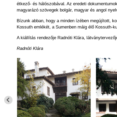
étkező- és hálószobával. Az eredeti dokumentumok 
magyarázó szövegek bolgár, magyar és angol nyelven
Bízunk abban, hogy a minden ízében megújított, ko
Kossuth emlékét, a Sumenben máig élő Kossuth-kul
A kiállítás rendezője Radnóti Klára, látványtervező
Radnóti Klára