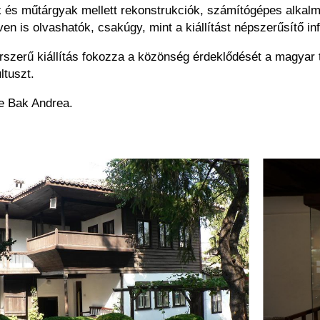
és műtárgyak mellett rekonstrukciók, számítógépes alkalmaz
 is olvashatók, csakúgy, mint a kiállítást népszerűsítő in
rszerű kiállítás fokozza a közönség érdeklődését a magyar t
tuszt.
je Bak Andrea.