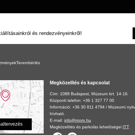
kiállításainkról és rendezvényeinkről!
ézmények
Terembérlés
Megközelítés és kapcsolat
Cím: 1088 Budapest, Múzeum krt. 14-16.
Központi telefon: +36 1 327 77 00
Információ: +36 30 811 4794 /
Múzeumi nyitv
hívható.
E-mail:
info@mnm.hu
altervezés
Megközelítés és parkolás lehetőségei
ITT
.