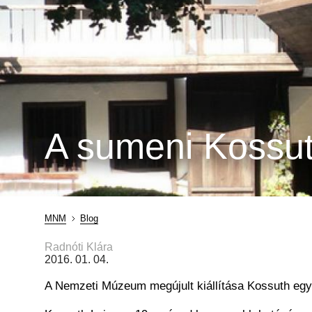
A sumeni Kossu
MNM
Blog
Morzsa
Radnóti Klára
2016. 01. 04.
A Nemzeti Múzeum megújult kiállítása Kossuth egy