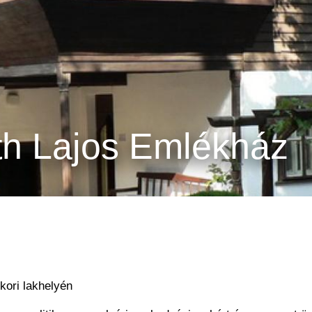
th Lajos Emlékház
kori lakhelyén