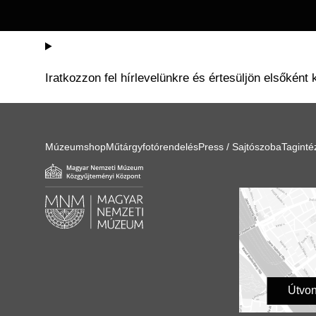
Iratkozzon fel hírlevelünkre és értesüljön elsőként 
Múzeumshop
Műtárgyfotórendelés
Press / Sajtószoba
Tagint
Útvon