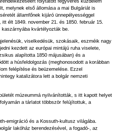
rendelkezéséért folytatott fegyveres küzdelem
, melynek első állomása a mai Bulgáriát is
éretét államfőnek kijáró ünnepélyességgel
itt élt 1849. november 21. és 1850. február 15.
i kaszárnyába kvártélyozták be.
gjelenésük, viselkedésük, szokásaik, eszméik nagy
jedni kezdett az európai mintájú ruha viselete,
zsikus alapította 1850 májusában) és a
jlődött a húsfeldolgozás (meghonosodott a korábban
alom felépítése és beüzemelése. Ezzel
tegy katalizátora lett a bolgár nemzeti
letét múzeummá nyilvánították, s itt kapott helyet
lyamán a tárlatot többször felújítottuk, a
uth-emigráció és a Kossuth-kultusz világába.
olgár lakóház berendezésével, a fogadó-, az