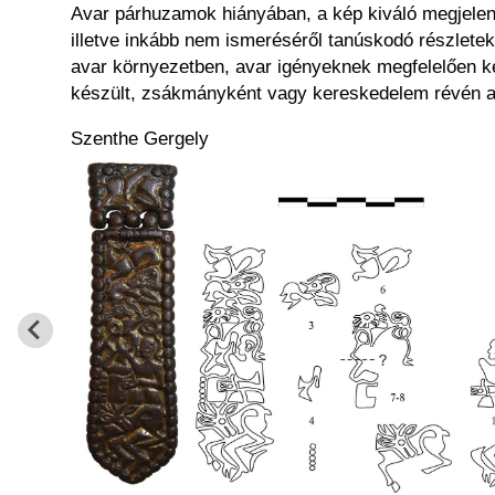
Avar párhuzamok hiányában, a kép kiváló megjelenít
illetve inkább nem ismeréséről tanúskodó részlete
avar környezetben, avar igényeknek megfelelően kés
készült, zsákmányként vagy kereskedelem révén az 
Szenthe Gergely