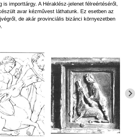
s importtárgy. A Héraklész-jelenet félreértéséről,
készült avar kézművest láthatunk. Ez esetben az
végről, de akár provinciális bizánci környezetben
.