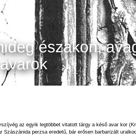
 hideg északon, ava
 avarok
jvég az egyik legtöbbet vitatott tárgy a késő avar kor (Kr
már Szászánida perzsa eredetű, bár erősen barbarizált uralk