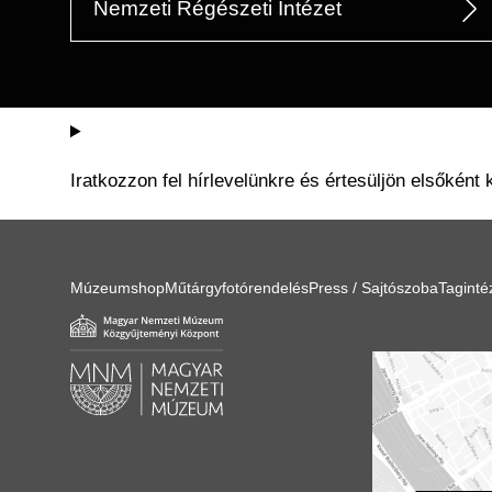
Nemzeti Régészeti Intézet
Iratkozzon fel hírlevelünkre és értesüljön elsőként 
Múzeumshop
Műtárgyfotórendelés
Press / Sajtószoba
Tagint