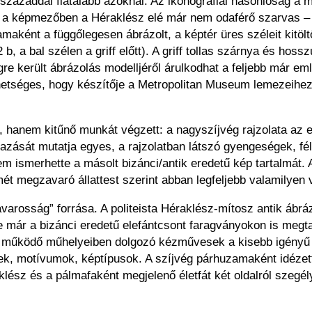
vszázaddal fiatalabb azoknál. Az ikonográfiai hasonlóság a 
y a képmezőben a Héraklész elé már nem odaférő szarvas – a h
uzamaként a függőlegesen ábrázolt, a képtér üres széleit kit
2 b, a bal szélen a griff előtt). A griff tollas szárnya és ho
gre került ábrázolás modelljéről árulkodhat a feljebb már em
hetséges, hogy készítője a Metropolitan Museum lemezeihez 
hanem kitűnő munkát végzett: a nagyszíjvég rajzolata az er
mazását mutatja egyes, a rajzolatban látszó gyengeségek, f
 ismerhette a másolt bizánci/antik eredetű kép tartalmát. A
mét megzavaró állattest szerint abban legfeljebb valamilyen v
arosság” forrása. A politeista Héraklész-mítosz antik ábrá
 már a bizánci eredetű elefántcsont faragványokon is megtal
ben működő műhelyeiben dolgozó kézművesek a kisebb igényű
mek, motívumok, képtípusok. A szíjvég párhuzamaként idézett
lész és a pálmafaként megjelenő életfát két oldalról szeg