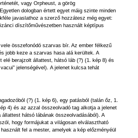
örténetét, vagy Orpheust, a görög
ó. Egyetlen dologban értett egyet máig szinte minden
okféle javaslathoz a szerző hozzátesz még egyet:
bizánci díszítőművészetben használt képtípus
 vele összefonódó szarvas bír. Az ember félkezű
és jobb keze a szarvas hasa alá kerültek. A
elé berajzolt állattest, hátsó láb (?) (1. kép 8) és
vacui” jelenségével). A jelenet kulcsa tehát
agadozóból (?) (1. kép 6), egy patásból (talán őz, 1.
kép 4) és az azzal összeolvadó tag alkotja a jelenet
 állattest hátsó lábának összeolvadásából). A
t szól, hogy formájukat a világosan elválasztható
et használt fel a mester, amelyek a kép előzményéül