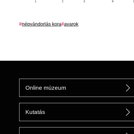
Címkék
népvándorlás kora
avarok
Online múzeum
Kutatás