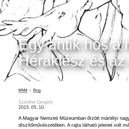
Egy antik hős a
Héraklész és az
MNM
Blog
Morzsa
Szenthe Gergely
2015. 05. 10.
A Magyar Nemzeti Múzeumban őrzött mártélyi nagyszí
díszítőművészetében. A rajta látható jelenet volt 