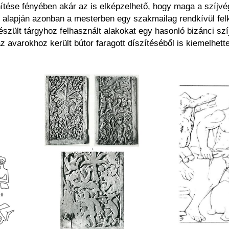
ése fényében akár az is elképzelhető, hogy maga a szíjvég i
k alapján azonban a mesterben egy szakmailag rendkívül fel
zült tárgyhoz felhasznált alakokat egy hasonló bizánci szíj
avarokhoz került bútor faragott díszítéséből is kiemelhette