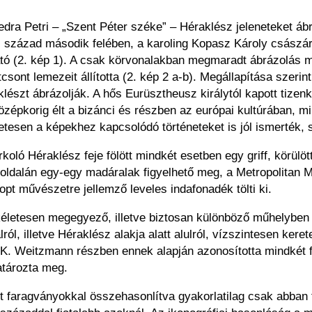
a Petri – „Szent Péter széke” – Héraklész jeleneteket ábrá
 9. század második felében, a karoling Kopasz Károly csász
tható (2. kép 1). A csak körvonalakban megmaradt ábrázolás
csont lemezeit állította (2. kép 2 a-b). Megállapítása szer
raklészt ábrázolják. A hős Eurüsztheusz királytól kapott tiz
 középkorig élt a bizánci és részben az európai kultúrában, m
etesen a képekhez kapcsolódó történeteket is jól ismerték, 
ló Héraklész feje fölött mindkét esetben egy griff, körülöt
t oldalán egy-egy madáralak figyelhető meg, a Metropolitan
pt művészetre jellemző leveles indafonadék tölti ki.
ökéletesen megegyező, illetve biztosan különböző műhelyben
ról, illetve Héraklész alakja alatt alulról, vízszintesen ker
e. K. Weitzmann részben ennek alapján azonosította mindkét 
atározta meg.
t faragványokkal összehasonlítva gyakorlatilag csak abban t