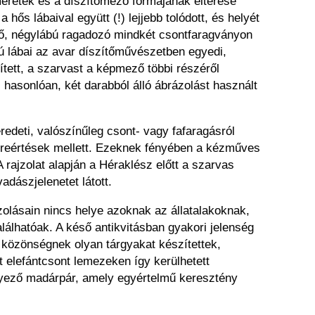
méretek és a díszítőmező formájának eltérése
ős lábaival együtt (!) lejjebb tolódott, és helyét
öltő, négylábú ragadozó mindkét csontfaragványon
sszú lábai az avar díszítőművészetben egyedi,
lített, a szarvast a képmező többi részéről
hasonlóan, két darabból álló ábrázolást használt
edeti, valószínűleg csont- vagy fafaragásról
élreértések mellett. Ezeknek fényében a kézműves
 rajzolat alapján a Héraklész előtt a szarvas
adászjelenetet látott.
zolásain nincs helye azoknak az állatalakoknak,
álhatóak. A késő antikvitásban gyakori jelenség
 közönségnek olyan tárgyakat készítettek,
 elefántcsont lemezeken így kerülhetett
élyező madárpár, amely egyértelmű keresztény