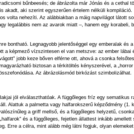
paradicsomi bűnbeesés; de ábrázolta már Jónás és a cethal t
ó is akadt, aki szerint egyszerűen értelem nélküli kompiláci
s volta nehezíti. Az alábbiakban a máig napvilágot látott s
agy legalábbis nem az avarok miatt –, hanem egy korabeli, 
emre bontható. Legnagyobb jelentőséggel egy emberalak és a
zött a képmező vízszintesen el van metszve: az ember lábai 
ágott” jobb keze bőven elférne ott, ahová a csonka felsőtest 
 magyarázható biztosan a térkitöltés kényszerével, a „horror 
összefonódása. Az ábrázolásmód birkózást szimbolizálhat.
lakjai jól elválaszthatóak. A függőleges fríz egy sematikus r
) áll. Alattuk a palmetta vagy halfarokszerű képződmény (1. 
alószínűleg a griff mellső, és a függőleges helyzetű, csonka
„halfarok” és a függőleges, fejetlen állattest inkább amellet
eg. Erre a célra, mint alább még látni fogjuk, olyan elemek