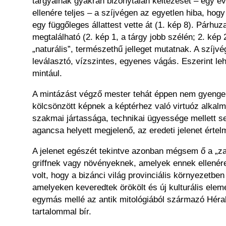
tárgyainak gyakran bizonytalan keltezését – egy é
ellenére teljes – a szíjvégen az egyetlen hiba, hog
egy függőleges állattest vette át (1. kép 8). Párh
megtalálható (2. kép 1, a tárgy jobb szélén; 2. kép 
„naturális”, természethű jelleget mutatnak. A szíjvé
leválasztó, vízszintes, egyenes vágás. Eszerint le
mintául.
A mintázást végző mester tehát éppen nem gyenge, 
kölcsönzött képnek a képtérhez való virtuóz alkal
szakmai jártassága, technikai ügyessége mellett sem
agancsa helyett megjelenő, az eredeti jelenet értel
A jelenet egészét tekintve azonban mégsem ő a „zav
griffnek vagy növényeknek, amelyek ennek ellenére
volt, hogy a bizánci világ provinciális környezet
amelyeken keveredtek örökölt és új kulturális ele
egymás mellé az antik mitológiából származó Hérak
tartalommal bír.