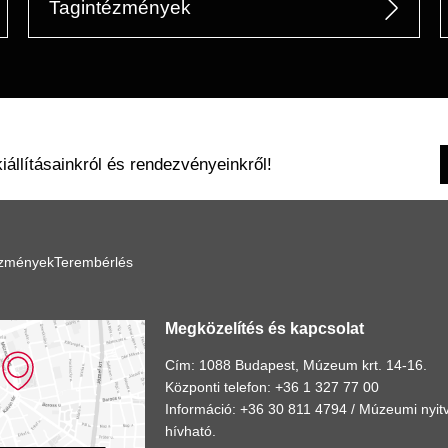
Tagintézmények
kiállításainkról és rendezvényeinkről!
ézmények
Terembérlés
Megközelítés és kapcsolat
Cím: 1088 Budapest, Múzeum krt. 14-16.
Központi telefon: +36 1 327 77 00
Információ: +36 30 811 4794 /
Múzeumi nyitv
hívható.