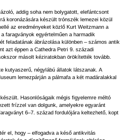
zoló, addig soha nem bolygatott, elefántcsont
árrá koronázására készült trónszék lemezei közül
 mellé az eredményeket közlő Kurt Weitzmann a
int a faragványok egyértelműen a harmadik
enkét feladatának ábrázolása különben – számos antik
int azt éppen a Cathedra Petri 9. századi
sokszor másolt kéziratokban örökítették tovább.
te kutyaszerű, négylábú állatok látszanak. A
 Museum lemezpárján a pálmafa a két madáralakkal
 készült. Hasonlóságaik mégis figyelemre méltó
etezett frízzel van dolgunk, amelyekre egyaránt
faragványt 6–7. század fordulójára keltezhető, kopt
ér el, hogy – elfogadva a késő antikvitás