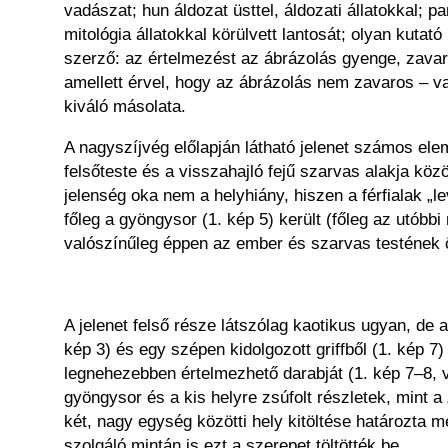
vadászat; hun áldozat üsttel, áldozati állatokkal; 
mitológia állatokkal körülvett lantosát; olyan kutat
szerző: az értelmezést az ábrázolás gyenge, zavaro
amellett érvel, hogy az ábrázolás nem zavaros – v
kiváló másolata.
A nagyszíjvég előlapján látható jelenet számos el
felsőteste és a visszahajló fejű szarvas alakja kö
jelenség oka nem a helyhiány, hiszen a férfialak „lev
főleg a gyöngysor (1. kép 5) került (főleg az utóbbi
valószínűleg éppen az ember és szarvas testének 
A jelenet felső része látszólag kaotikus ugyan, de a
kép 3) és egy szépen kidolgozott griffből (1. kép 7
legnehezebben értelmezhető darabját (1. kép 7–8, v
gyöngysor és a kis helyre zsúfolt részletek, mint a 
két, nagy egység közötti hely kitöltése határozta m
szolgáló mintán is ezt a szerepet töltötték be.