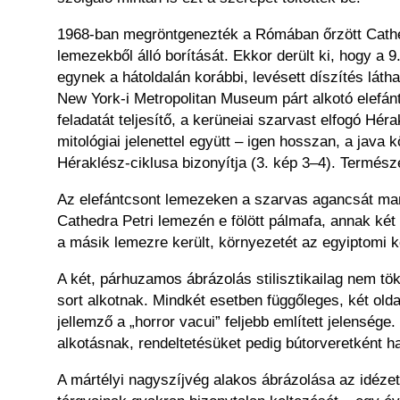
1968-ban megröntgenezték a Rómában őrzött Cathedr
lemezekből álló borítását. Ekkor derült ki, hogy a
egynek a hátoldalán korábbi, levésett díszítés lá
New York-i Metropolitan Museum párt alkotó elefánt
feladatát teljesítő, a kerüneiai szarvast elfogó Hé
mitológiai jelenettel együtt – igen hosszan, a java
Héraklész-ciklusa bizonyítja (3. kép 3–4). Termész
Az elefántcsont lemezeken a szarvas agancsát marko
Cathedra Petri lemezén e fölött pálmafa, annak ké
a másik lemezre került, környezetét az egyiptomi ko
A két, párhuzamos ábrázolás stilisztikailag nem t
sort alkotnak. Mindkét esetben függőleges, két oldal
jellemző a „horror vacui” feljebb említett jelenség
alkotásnak, rendeltetésüket pedig bútorveretként h
A mártélyi nagyszíjvég alakos ábrázolása az idézet