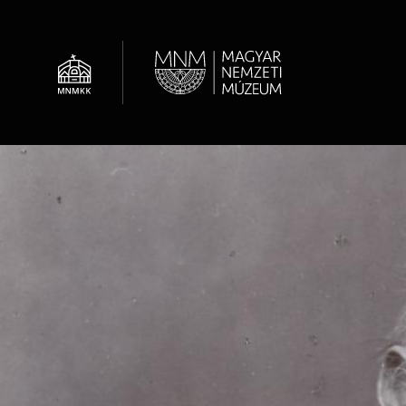
Ugrás
a
tartalomra
Al
Hírek
Óvodások
Múzeumi élet / Rólunk
Régészeti Tár
Látogatói információk
Családok
OMMIK
Képcsarnok
Családoknak
Felnőttképzés
Adattár