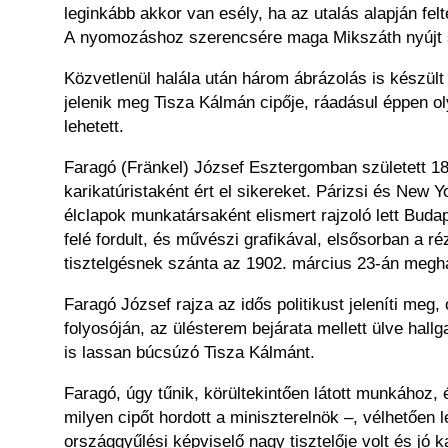
leginkább akkor van esély, ha az utalás alapján felt
A nyomozáshoz szerencsére maga Mikszáth nyújt
Közvetlenül halála után három ábrázolás is készült
jelenik meg Tisza Kálmán cipője, ráadásul éppen ol
lehetett.
Faragó (Fränkel) József Esztergomban született 1
karikatúristaként ért el sikereket. Párizsi és New
élclapok munkatársaként elismert rajzoló lett Bu
felé fordult, és művészi grafikával, elsősorban a r
tisztelgésnek szánta az 1902. március 23-án meghal
Faragó József rajza az idős politikust jeleníti meg
folyosóján, az ülésterem bejárata mellett ülve hall
is lassan búcsúzó Tisza Kálmánt.
Faragó, úgy tűnik, körültekintően látott munkához, 
milyen cipőt hordott a miniszterelnök –, vélhetően
országgyűlési képviselő nagy tisztelője volt és jó 