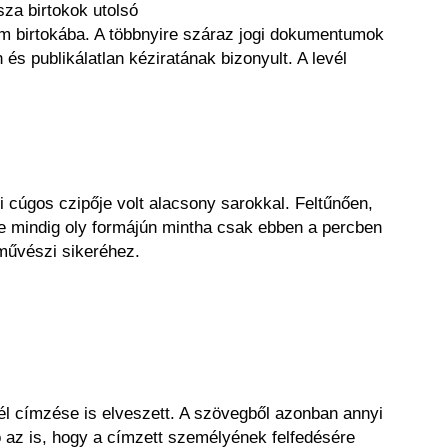
za birtokok utolsó
m birtokába. A többnyire száraz jogi dokumentumok
és publikálatlan kéziratának bizonyult. A levél
 cúgos czipője volt alacsony sarokkal. Feltűnően,
ője mindig oly formájún mintha csak ebben a percben
 művészi sikeréhez.
vél címzése is elveszett. A szövegből azonban annyi
ó az is, hogy a címzett személyének felfedésére