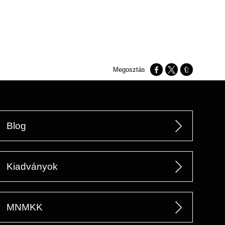
Opens in a new window
Opens in a new w
Opens in a n
Blog
Kiadványok
MNMKK