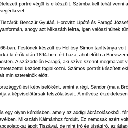
ételezett portré végül is elkészült. Számba kell tehát venni
 segédkezet.
 Tiszáról: Benczúr Gyuláé, Horovitz Lipóté és Faragó Józse
yanformán, ahogy azt Mikszáth leírta, igen valószínűnek tűn
866-ban. Festőnek készült és Hollósy Simon tanítványa volt
 York-i kitérők után 1894-ben tért haza, ahol előbb a Borss
dapesten. A századelőn Faragó, aki szíve szerint megmarad
ézmetszettel kezdett foglalkozni. Számos portrét készített ek
t miniszterelnök előtt.
, országgyűlési képviselőként, amint a régi, Sándor (ma a B
gatja a képviselőtársak felszólalásait. A művész érzékletesen
és egy olyan kérdésben, amely az addigi ábrázolásokból, fény
 levélben, Mikszáth Kálmánhoz fordult. Ez nemcsak azért vol
kapcsolatokat ápolt Tiszával, de mint író és újságíró, az át