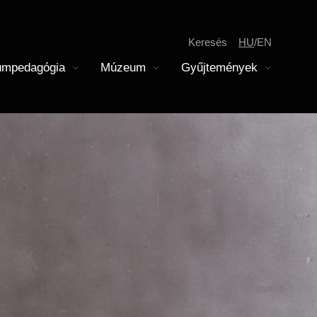
Keresés
HU
EN
mpedagógia
Múzeum
Gyűjtemények
megnyitása
Almenü megnyitása
Almenü megnyitása
Jegyárak
Gyerekek
skolai közösségi szolgálat
odernkori Főosztály
soportos látogatás
Pedagógusok
Tagintézmények
remtár