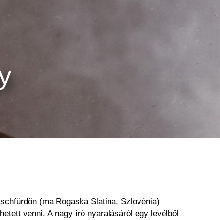
y
itschfürdőn (ma Rogaska Slatina, Szlovénia)
ett venni. A nagy író nyaralásáról egy levélből