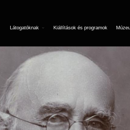
Látogatóknak
Kiállítások és programok
Múzeu
menü megnyitása
Almenü 
Menü
(HU)
Térkép
Iskolások
Önkéntesség
Újkori Főosztály
I
M
Önálló felfedezés
Felnőttek
Régészet
Történeti Fényképtár
C
É
Vasúti kedvezmény
Közérdekű adatok
Központi Könyvtár