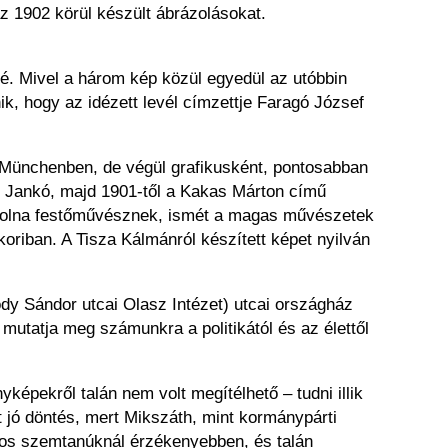
 az 1902 körül készült ábrázolásokat.
fé. Mivel a három kép közül egyedül az utóbbin
ik, hogy az idézett levél címzettje Faragó József
 Münchenben, de végül grafikusként, pontosabban
zem Jankó, majd 1901-től a Kakas Márton című
t volna festőművésznek, ismét a magas művészetek
koriban. A Tisza Kálmánról készített képet nyilván
ródy Sándor utcai Olasz Intézet) utcai országház
 mutatja meg számunkra a politikától és az élettől
képekről talán nem volt megítélhető – tudni illik
t jó döntés, mert Mikszáth, mint kormánypárti
lagos szemtanúknál érzékenyebben, és talán