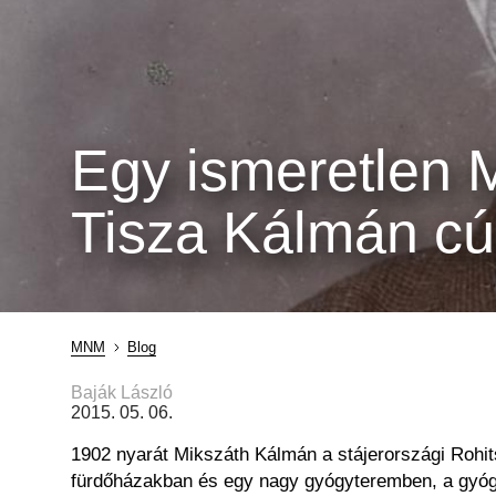
Egy ismeretlen M
Tisza Kálmán cú
MNM
Blog
Morzsa
Baják László
2015. 05. 06.
1902 nyarát Mikszáth Kálmán a stájerországi Rohit
fürdőházakban és egy nagy gyógyteremben, a gyógyu