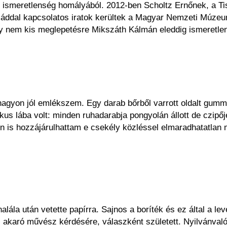
z ismeretlenség homályából. 2012-ben Scholtz Ernőnek, a Tis
aláddal kapcsolatos iratok kerültek a Magyar Nemzeti Múzeu
ly nem kis meglepetésre Mikszáth Kálmán eleddig ismeretlen 
nagyon jól emlékszem. Egy darab bőrből varrott oldalt gummi
ikus lába volt: minden ruhadarabja pongyolán állott de czip
en is hozzájárulhattam e csekély közléssel elmaradhatatlan
lála után vetette papírra. Sajnos a boríték és ez által a le
i akaró művész kérdésére, válaszként született. Nyilvánval