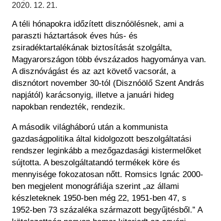
Historical Photo Department
2020. 12. 21.
Coins Collection
A téli hónapokra időzített disznóölésnek, ami a
Central Archive
paraszti háztartások éves hús- és
zsiradéktartalékának biztosítását szolgálta,
Magyarországon több évszázados hagyománya van.
A disznóvágást és az azt követő vacsorát, a
disznótort november 30-tól (Disznóölő Szent András
napjától) karácsonyig, illetve a januári hideg
napokban rendezték, rendezik.
A második világháború után a kommunista
gazdaságpolitika által kidolgozott beszolgáltatási
rendszer leginkább a mezőgazdasági kistermelőket
sújtotta. A beszolgáltatandó termékek köre és
mennyisége fokozatosan nőtt. Romsics Ignác 2000-
ben megjelent monográfiája szerint „az állami
készleteknek 1950-ben még 22, 1951-ben 47, s
1952-ben 73 százaléka származott begyűjtésből.” A