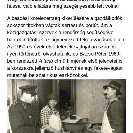
hússal való ellátása még szegényesebb lett volna.
A beadási kötelezettség kikerülésére a gazdálkodók
sokszor titokban vágtak sertést és borjút, ám a
közigazgatási szervek a rendőrség segítségével
harcot indítottak az úgynevezett feketevágások ellen.
Az 1950-es évek első felének sajtójában számos
ilyen történetről olvashatunk, és Bacsó Péter 1969-
ben rendezett
A tanú
című filmjének első jelenetei is
a korszakra jellemző húshiányt és egy feketevágást
mutatnak be szatirikus eszközökkel.
Image