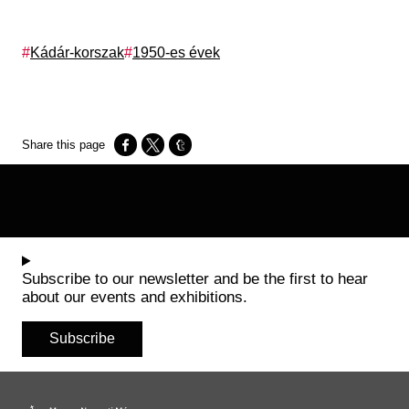
Tags
Kádár-korszak
1950-es évek
Opens in a new window
Opens in a new window
Opens in a new window
Subscribe to our newsletter and be the first to hear
about our events and exhibitions.
Subscribe