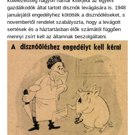
kötelezettség nagyon hamar kiterjedt az egyéni
gazdálkodók által tartott disznók levágására is. 1948
januárjától engedélyhez kötötték a disznóöléseket, s
novembertől rendelet szabályozta, hogy a levágott
sertések és a háztartásban élők számától függően
mennyi zsírt kell az államnak beszolgáltatni.
Image