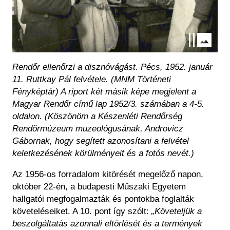
Rendőr ellenőrzi a disznóvágást. Pécs, 1952. január
11. Ruttkay Pál felvétele. (MNM Történeti
Fényképtár) A riport két másik képe megjelent a
Magyar Rendőr című lap 1952/3. számában a 4-5.
oldalon. (Köszönöm a Készenléti Rendőrség
Rendőrmúzeum muzeológusának, Androvicz
Gábornak, hogy segített azonosítani a felvétel
keletkezésének körülményeit és a fotós nevét.)
Az 1956-os forradalom kitörését megelőző napon,
október 22-én, a budapesti Műszaki Egyetem
hallgatói megfogalmazták és pontokba foglalták
követeléseiket. A 10. pont így szólt:
„Követeljük a
beszolgáltatás azonnali eltörlését és a termények