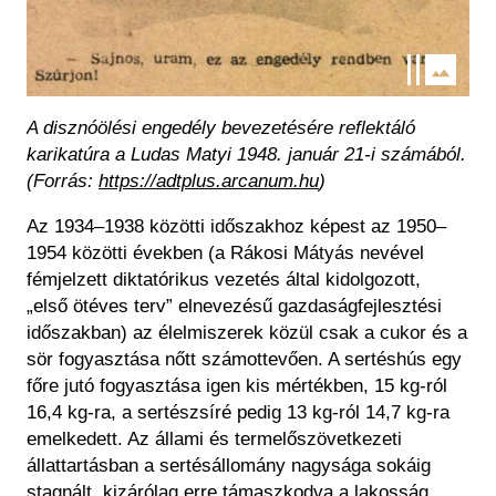
A disznóölési engedély bevezetésére reflektáló
karikatúra a Ludas Matyi 1948. január 21-i számából.
(Forrás:
https://adtplus.arcanum.hu
)
Az 1934–1938 közötti időszakhoz képest az 1950–
1954 közötti években (a Rákosi Mátyás nevével
fémjelzett diktatórikus vezetés által kidolgozott,
„első ötéves terv” elnevezésű gazdaságfejlesztési
időszakban) az élelmiszerek közül csak a cukor és a
sör fogyasztása nőtt számottevően. A sertéshús egy
főre jutó fogyasztása igen kis mértékben, 15 kg-ról
16,4 kg-ra, a sertészsíré pedig 13 kg-ról 14,7 kg-ra
emelkedett. Az állami és termelőszövetkezeti
állattartásban a sertésállomány nagysága sokáig
stagnált, kizárólag erre támaszkodva a lakosság