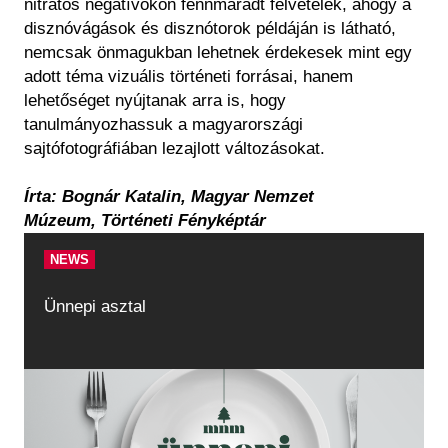
nitrátos negatívokon fennmaradt felvételek, ahogy a
disznóvágások és disznótorok példáján is látható,
nemcsak önmagukban lehetnek érdekesek mint egy
adott téma vizuális történeti forrásai, hanem
lehetőséget nyújtanak arra is, hogy
tanulmányozhassuk a magyarországi
sajtófotográfiában lezajlott változásokat.
Írta: Bognár Katalin, Magyar Nemzet
Múzeum, Történeti Fényképtár
NEWS
Ünnepi asztal