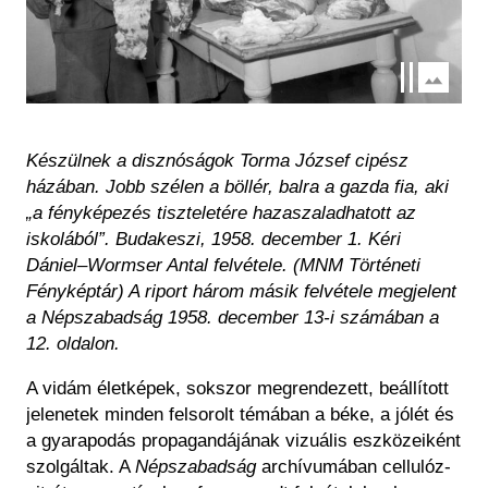
Készülnek a disznóságok Torma József cipész
házában. Jobb szélen a böllér, balra a gazda fia, aki
„a fényképezés tiszteletére hazaszaladhatott az
iskolából”. Budakeszi, 1958. december 1. Kéri
Dániel–Wormser Antal felvétele. (MNM Történeti
Fényképtár) A riport három másik felvétele megjelent
a Népszabadság 1958. december 13-i számában a
12. oldalon.
A vidám életképek, sokszor megrendezett, beállított
jelenetek minden felsorolt témában a béke, a jólét és
a gyarapodás propagandájának vizuális eszközeiként
szolgáltak. A
Népszabadság
archívumában cellulóz-