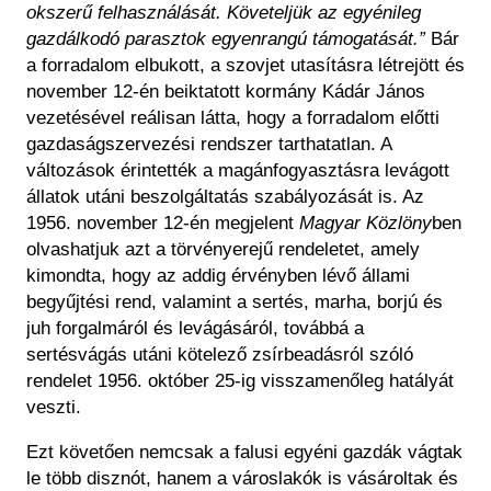
okszerű felhasználását. Követeljük az egyénileg
gazdálkodó parasztok egyenrangú támogatását.”
Bár
a forradalom elbukott, a szovjet utasításra létrejött és
november 12-én beiktatott kormány Kádár János
vezetésével reálisan látta, hogy a forradalom előtti
gazdaságszervezési rendszer tarthatatlan. A
változások érintették a magánfogyasztásra levágott
állatok utáni beszolgáltatás szabályozását is. Az
1956. november 12-én megjelent
Magyar Közlöny
ben
olvashatjuk azt a törvényerejű rendeletet, amely
kimondta, hogy az addig érvényben lévő állami
begyűjtési rend, valamint a sertés, marha, borjú és
juh forgalmáról és levágásáról, továbbá a
sertésvágás utáni kötelező zsírbeadásról szóló
rendelet 1956. október 25-ig visszamenőleg hatályát
veszti.
Ezt követően nemcsak a falusi egyéni gazdák vágtak
le több disznót, hanem a városlakók is vásároltak és