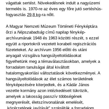
vágattak sertést. Növekedésnek indult a nagyüzemi
termelés is. 1970-re az éves egy főre jutó sertéshús-
fogyasztás
29,8 kg
-ra nőtt.
A Magyar Nemzeti Múzeum Történeti Fényképtára
őrzi a
Népszabadság
című napilap fénykép-
archívumának 1948 és 1963 közötti részét, s ezzel
együtt a riportokról vezetett korabeli regisztrációs
füzeteteket. Az archívum 1956 előtti és utáni
anyagait vizsgálva hangsúlyeltolódásokat
figyelhetünk meg a témaválasztásokban, amelyek a
forradalom tanulságai által kiváltott
hatalomgyakorlási változtatások következményei. A
hangsúlyeltolódások az élet számos területének
fényképezésére kiterjedtek, és a Kádár János
vezette kormány azon intézkedéseit tükrözik,
amelyek a lakosság passzív többségének
megnyerését, életszínvonalának emelését,
„közérzetének javítását” szolgálták a forradalom