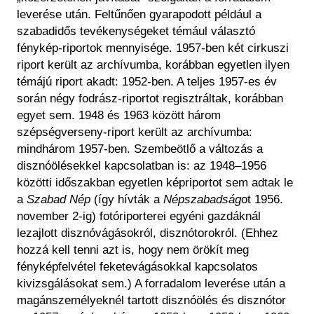
leverése után. Feltűnően gyarapodott például a
szabadidős tevékenységeket témául választó
fénykép-riportok mennyisége. 1957-ben két cirkuszi
riport került az archívumba, korábban egyetlen ilyen
témájú riport akadt: 1952-ben. A teljes 1957-es év
során négy fodrász-riportot regisztráltak, korábban
egyet sem. 1948 és 1963 között három
szépségverseny-riport került az archívumba:
mindhárom 1957-ben. Szembeötlő a változás a
disznóölésekkel kapcsolatban is: az 1948–1956
közötti időszakban egyetlen képriportot sem adtak le
a
Szabad Nép
(így hívták a
Népszabadság
ot 1956.
november 2-ig) fotóriporterei egyéni gazdáknál
lezajlott disznóvágásokról, disznótorokról. (Ehhez
hozzá kell tenni azt is, hogy nem örökít meg
fényképfelvétel feketevágásokkal kapcsolatos
kivizsgálásokat sem.) A forradalom leverése után a
magánszemélyeknél tartott disznóölés és disznótor