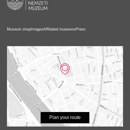
Museum shop
Images
Affiliated museums
Press
Plan your route