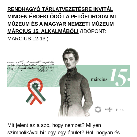
Historical Photo Department
RENDHAGYÓ TÁRLATVEZETÉSRE INVITÁL
Coins Collection
MINDEN ÉRDEKLŐDŐT A PETŐFI IRODALMI
Central Archive
MÚZEUM ÉS A MAGYAR NEMZETI MÚZEUM
MÁRCIUS 15. ALKALMÁBÓL!
(IDŐPONT:
MÁRCIUS 12-13.)
Image
Mit jelent az a szó, hogy nemzet? Milyen
szimbolikával bír egy-egy épület? Hol, hogyan és