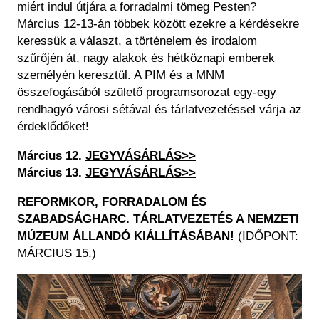
miért indul útjára a forradalmi tömeg Pesten?
Március 12-13-án többek között ezekre a kérdésekre
keressük a választ, a történelem és irodalom
szűrőjén át, nagy alakok és hétköznapi emberek
személyén keresztül. A PIM és a MNM
összefogásából születő programsorozat egy-egy
rendhagyó városi sétával és tárlatvezetéssel várja az
érdeklődőket!
Március 12.
JEGYVÁSÁRLÁS>>
Március 13.
JEGYVÁSÁRLÁS>>
REFORMKOR, FORRADALOM ÉS
SZABADSÁGHARC. TÁRLATVEZETÉS A NEMZETI
MÚZEUM ÁLLANDÓ KIÁLLÍTÁSÁBAN!
(IDŐPONT:
MÁRCIUS 15.)
Image