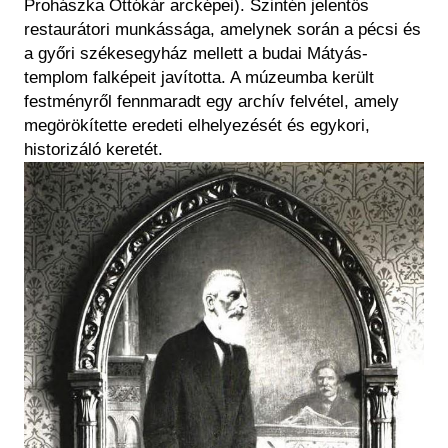
Prohászka Ottókár arcképei). Szintén jelentős
restaurátori munkássága, amelynek során a pécsi és
a győri székesegyház mellett a budai Mátyás-
templom falképeit javította. A múzeumba került
festményről fennmaradt egy archív felvétel, amely
megörökítette eredeti elhelyezését és egykori,
historizáló keretét.
Image