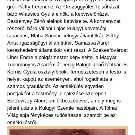
gróf Pálffy Ferencné. Az Országgyűlés felsőházát
báró Wlassics Gyula elnök, a képviselőházat
Bessenyey Zénó alelnök képviselte. A kormányzat
részéről báró Villani Lajos külügyi követségi
tanácsos, Blaha Sándor belügyi államtitkár, Séthy
Antal igazságügyi államtitkár, Samassa Aurél
kereskedelmi államtitkár vett részt. A Székesfővárost
Liber Endre alpolgármester képviselte, a Magyar
Tudományos Akadémiát pedig Balogh Jenő főtitkár és
Kornis Gyula osztályfőnök. Természetesen a festő is
helyet kapott az eseményen, ahol fogadhatta a
számos gratulációt. Az emlékülés egyetlen
pontjaként a festmény leleplezése szerepelt
Berzeviczy Albert emlékbeszédével, amely meg is
jelent utána a Külügyi Szemle hasábjain. A Tolnai
Világlapja fényképes tudósítással számolt be az
emlékülésről.
Image