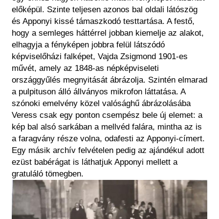
előképül. Szinte teljesen azonos bal oldali látószög
és Apponyi kissé támaszkodó testtartása. A festő,
hogy a semleges háttérrel jobban kiemelje az alakot,
elhagyja a fényképen jobbra felül látszódó
képviselőházi falképet, Vajda Zsigmond 1901-es
művét, amely az 1848-as népképviseleti
országgyűlés megnyitását ábrázolja. Szintén elmarad
a pulpituson álló állványos mikrofon láttatása. A
szónoki emelvény közel valósághű ábrázolásába
Veress csak egy ponton csempész bele új elemet: a
kép bal alsó sarkában a mellvéd falára, mintha az is
a faragvány része volna, odafesti az Apponyi-címert.
Egy másik archív felvételen pedig az ajándékul adott
ezüst babérágat is láthatjuk Apponyi mellett a
gratuláló tömegben.
Image