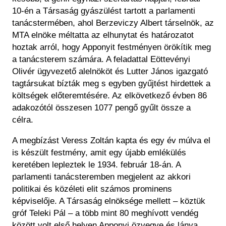
10-én a Társaság gyászülést tartott a parlamenti
tanácstermében, ahol Berzeviczy Albert társelnök, az
MTA elnöke méltatta az elhunytat és határozatot
hoztak arról, hogy Apponyit festményen örökítik meg
a tanácsterem számára. A feladattal Eöttevényi
Olivér ügyvezető alelnököt és Lutter János igazgató
tagtársukat bízták meg s egyben gyűjtést hirdettek a
költségek előteremtésére. Az elkövetkező évben 86
adakozótól összesen 1077 pengő gyűlt össze a
célra.
A megbízást Veress Zoltán kapta és egy év múlva el
is készült festmény, amit egy újabb emlékülés
keretében lepleztek le 1934. február 18-án. A
parlamenti tanácsteremben megjelent az akkori
politikai és közéleti elit számos prominens
képviselője. A Társaság elnöksége mellett – köztük
gróf Teleki Pál – a több mint 80 meghívott vendég
között volt első helyen Apponyi özvegye és lánya,