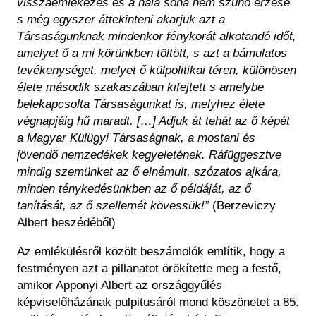
visszaemlékezés és a hála soha nem szűnő érzése
s még egyszer áttekinteni akarjuk azt a
Társaságunknak mindenkor fénykorát alkotandó időt,
amelyet ő a mi körünkben töltött, s azt a bámulatos
tevékenységet, melyet ő külpolitikai téren, különösen
élete második szakaszában kifejtett s amelybe
belekapcsolta Társaságunkat is, melyhez élete
végnapjáig hű maradt. […] Adjuk át tehát az ő képét
a Magyar Külügyi Társaságnak, a mostani és
jövendő nemzedékek kegyeletének. Ráfüggesztve
mindig szemünket az ő elnémult, szózatos ajkára,
minden ténykedésünkben az ő példáját, az ő
tanítását, az ő szellemét kövessük!”
(Berzeviczy
Albert beszédéből)
Az emlékülésről közölt beszámolók említik, hogy a
festményen azt a pillanatot örökítette meg a festő,
amikor Apponyi Albert az országgyűlés
képviselőházának pulpitusáról mond köszönetet a 85.