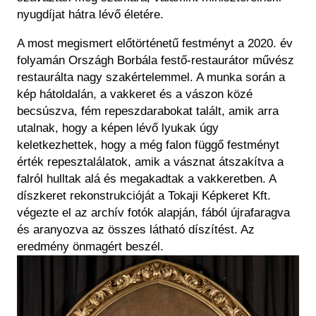
nyugdíjat hátra lévő életére.
A most megismert előtörténetű festményt a 2020. év
folyamán Országh Borbála festő-restaurátor művész
restaurálta nagy szakértelemmel. A munka során a
kép hátoldalán, a vakkeret és a vászon közé
becsúszva, fém repeszdarabokat talált, amik arra
utalnak, hogy a képen lévő lyukak úgy
keletkezhettek, hogy a még falon függő festményt
érték repesztalálatok, amik a vásznat átszakítva a
falról hulltak alá és megakadtak a vakkeretben. A
díszkeret rekonstrukcióját a Tokaji Képkeret Kft.
végezte el az archív fotók alapján, fából újrafaragva
és aranyozva az összes látható díszítést. Az
eredmény önmagért beszél.
Image