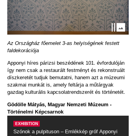
Az Országház főemelet 3-as helyiségének festett
faldekorációja
Apponyi híres párizsi beszédének 101. évfordulóján
így nem csak a restaurált festményt és rekonstruált
díszkeretét tudjuk bemutatni, hanem azt a múzeumi
szakmai munkát is, amely feltárja a műtárgyak
gazdag kulturális kapcsolatrendszerét és történetét.
Gödölle Mátyás, Magyar Nemzeti Múzeum -
Történelmi Képcsarnok
EXHIBITION
Szónok a pulpituson – Emlékkép gróf Apponyi