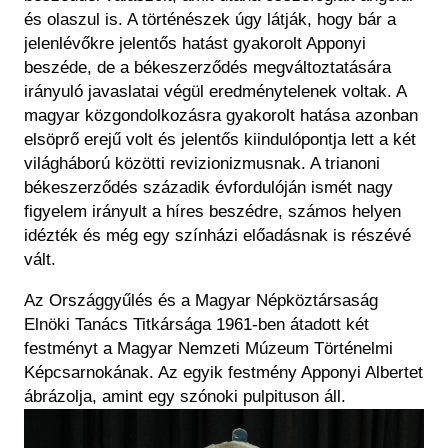
és olaszul is. A történészek úgy látják, hogy bár a
jelenlévőkre jelentős hatást gyakorolt Apponyi
beszéde, de a békeszerződés megváltoztatására
irányuló javaslatai végül eredménytelenek voltak. A
magyar közgondolkozásra gyakorolt hatása azonban
elsöprő erejű volt és jelentős kiindulópontja lett a két
világháború közötti revizionizmusnak. A trianoni
békeszerződés századik évfordulóján ismét nagy
figyelem irányult a híres beszédre, számos helyen
idézték és még egy színházi előadásnak is részévé
vált.
Az Országgyűlés és a Magyar Népköztársaság
Elnöki Tanács Titkársága 1961-ben átadott két
festményt a Magyar Nemzeti Múzeum Történelmi
Képcsarnokának. Az egyik festmény Apponyi Albertet
ábrázolja, amint egy szónoki pulpituson áll.
Image