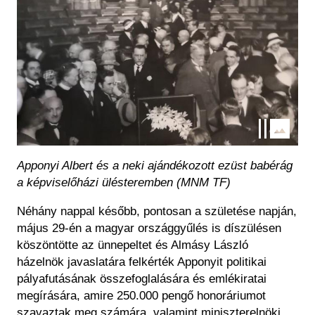
Apponyi Albert és a neki ajándékozott ezüst babérág
a képviselőházi ülésteremben (MNM TF)
Néhány nappal később, pontosan a születése napján,
május 29-én a magyar országgyűlés is díszülésen
köszöntötte az ünnepeltet és Almásy László
házelnök javaslatára felkérték Apponyit politikai
pályafutásának összefoglalására és emlékiratai
megírására, amire 250.000 pengő honoráriumot
szavaztak meg számára, valamint miniszterelnöki