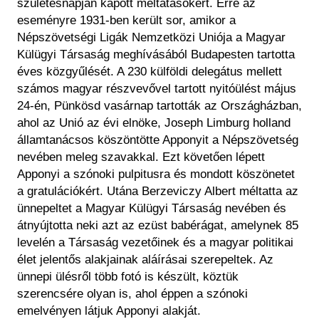
születésnapján kapott méltatásokért. Erre az
eseményre 1931-ben került sor, amikor a
Népszövetségi Ligák Nemzetközi Uniója a Magyar
Külügyi Társaság meghívásából Budapesten tartotta
éves közgyűlését. A 230 külföldi delegátus mellett
számos magyar részvevővel tartott nyitóülést május
24-én, Pünkösd vasárnap tartották az Országházban,
ahol az Unió az évi elnöke, Joseph Limburg holland
államtanácsos köszöntötte Apponyit a Népszövetség
nevében meleg szavakkal. Ezt követően lépett
Apponyi a szónoki pulpitusra és mondott köszönetet
a gratulációkért. Utána Berzeviczy Albert méltatta az
ünnepeltet a Magyar Külügyi Társaság nevében és
átnyújtotta neki azt az ezüst babérágat, amelynek 85
levelén a Társaság vezetőinek és a magyar politikai
élet jelentős alakjainak aláírásai szerepeltek. Az
ünnepi ülésről több fotó is készült, köztük
szerencsére olyan is, ahol éppen a szónoki
emelvényen látjuk Apponyi alakját.