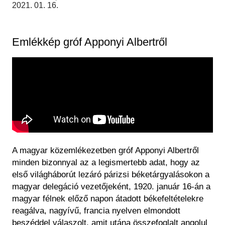
Historical Photo Department
2021. 01. 16.
Coins Collection
Central Archive
Emlékkép gróf Apponyi Albertről
A magyar közemlékezetben gróf Apponyi Albertről
minden bizonnyal az a legismertebb adat, hogy az
első világháborút lezáró párizsi béketárgyalásokon a
magyar delegáció vezetőjeként, 1920. január 16-án a
magyar félnek előző napon átadott békefeltételekre
reagálva, nagyívű, francia nyelven elmondott
beszéddel válaszolt, amit utána összefoglalt angolul