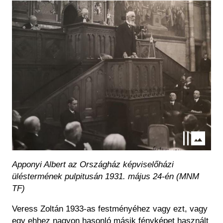
Image
Apponyi Albert az Országház képviselőházi
üléstermének pulpitusán 1931. május 24-én (MNM
TF)
Veress Zoltán 1933-as festményéhez vagy ezt, vagy
egy ehhez nagyon hasonló másik fényképet használt