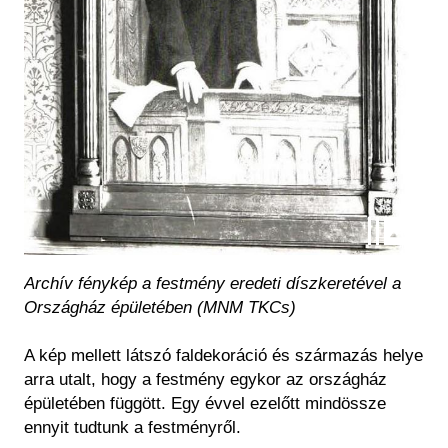
Archív fénykép a festmény eredeti díszkeretével a
Országház épületében (MNM TKCs)
A kép mellett látszó faldekoráció és származás helye
arra utalt, hogy a festmény egykor az országház
épületében függött. Egy évvel ezelőtt mindössze
ennyit tudtunk a festményről.