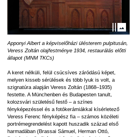
Apponyi Albert a képviselőházi ülésterem pulpitusán,
Veress Zoltán olajfestménye 1934, restaurálás előtti
állapot (MNM TKCs)
A keret nélküli, felül csúcsíves záródású képet,
melyen kisseb sérülések és több lyuk is volt, a
szignatúra alapján Veress Zoltán (1868–1935)
festette. A Münchenben és Budapesten tanult,
kolozsvári születésű festő – a színes
fényképezéssel és a fotókerámiákkal kísérletező
Veress Ferenc fényképész fia – számos közéleti
portrémegrendelést kapott huszadik század első
harmadában (Brassai Sámuel, Herman Ottó,