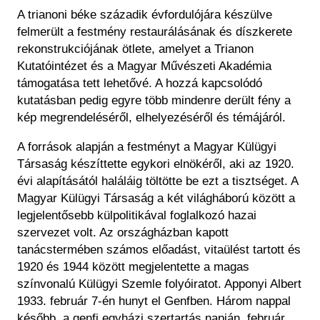
A trianoni béke századik évfordulójára készülve
felmerült a festmény restaurálásának és díszkerete
rekonstrukciójának ötlete, amelyet a Trianon
Kutatóintézet és a Magyar Művészeti Akadémia
támogatása tett lehetővé. A hozzá kapcsolódó
kutatásban pedig egyre több mindenre derült fény a
kép megrendeléséről, elhelyezéséről és témájáról.
A források alapján a festményt a Magyar Külügyi
Társaság készíttette egykori elnökéről, aki az 1920.
évi alapításától haláláig töltötte be ezt a tisztséget. A
Magyar Külügyi Társaság a két világháború között a
legjelentősebb külpolitikával foglalkozó hazai
szervezet volt. Az országházban kapott
tanácstermében számos előadást, vitaülést tartott és
1920 és 1944 között megjelentette a magas
színvonalú Külügyi Szemle folyóiratot. Apponyi Albert
1933. február 7-én hunyt el Genfben. Három nappal
később, a genfi egyházi szertartás napján, február