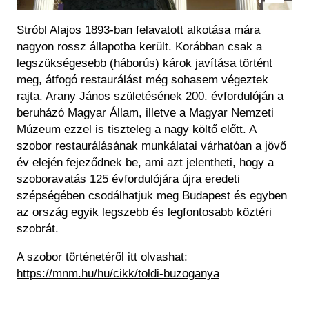
Stróbl Alajos 1893-ban felavatott alkotása mára
nagyon rossz állapotba került. Korábban csak a
legszükségesebb (háborús) károk javítása történt
meg, átfogó restaurálást még sohasem végeztek
rajta. Arany János születésének 200. évfordulóján a
beruházó Magyar Állam, illetve a Magyar Nemzeti
Múzeum ezzel is tiszteleg a nagy költő előtt. A
szobor restaurálásának munkálatai várhatóan a jövő
év elején fejeződnek be, ami azt jelentheti, hogy a
szoboravatás 125 évfordulójára újra eredeti
szépségében csodálhatjuk meg Budapest és egyben
az ország egyik legszebb és legfontosabb köztéri
szobrát.
A szobor történetéről itt olvashat:
https://mnm.hu/hu/cikk/toldi-buzoganya