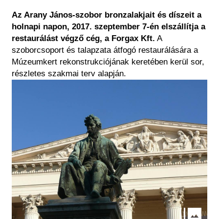
Historical Photo Department
Az Arany János-szobor bronzalakjait és díszeit a
Coins Collection
holnapi napon, 2017. szeptember 7-én elszállítja a
Central Archive
restaurálást végző cég, a Forgax Kft.
A
szoborcsoport és talapzata átfogó restaurálására a
Múzeumkert rekonstrukciójának keretében kerül sor,
részletes szakmai terv alapján.
Image