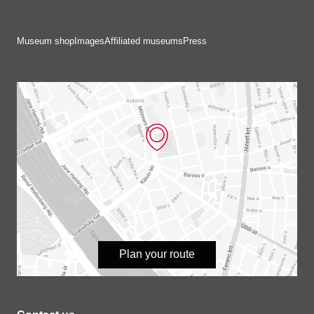
Museum shop
Images
Affiliated museums
Press
Plan your route