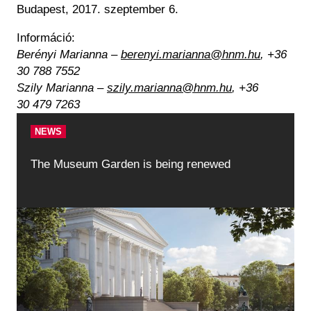
Budapest, 2017. szeptember 6.
Információ:
Berényi Marianna –
berenyi.marianna@hnm.hu
, +36
30 788 7552
Szily Marianna –
szily.marianna@hnm.hu
, +36
30 479 7263
NEWS
The Museum Garden is being renewed