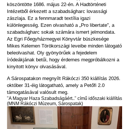
köszöntötte 1686. május 22-én. A Hadtörténeti
Intézetből érkezett a szabadságharc lovassági
zászlaja. Ez a fennmaradt textília igazi
különlegesség. Ezen olvasható a „Pro libertate”, a
szabadságharc sokak számára ismert jelmondata.
Az Egri Főegyházmegyei Könyvtár büszkesége
Mikes Kelemen Törökországi leveibe minden látogató
beleolvashat. Oly gyönyörűek a fejedelem
íródeákjának betűi, hogy érdemes megpróbálkozni a
kinyitott könyv olvasásával.
A Sárospatakon megnyílt Rákóczi 350 kiállítás 2026.
október 31-éig látogatható, amely a Petőfi 2.0
támogatásával valósult meg.
"A Magyar Haza Szabadságáért.." című időszaki kiállítás
(MNM Rákóczi Múzeum, Sárospatak)