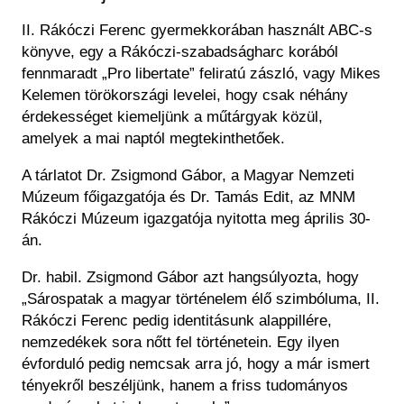
II. Rákóczi Ferenc gyermekkorában használt ABC-s
könyve, egy a Rákóczi-szabadságharc korából
fennmaradt „Pro libertate” feliratú zászló, vagy Mikes
Kelemen törökországi levelei, hogy csak néhány
érdekességet kiemeljünk a műtárgyak közül,
amelyek a mai naptól megtekinthetőek.
A tárlatot Dr. Zsigmond Gábor, a Magyar Nemzeti
Múzeum főigazgatója és Dr. Tamás Edit, az MNM
Rákóczi Múzeum igazgatója nyitotta meg április 30-
án.
Dr. habil. Zsigmond Gábor azt hangsúlyozta, hogy
„Sárospatak a magyar történelem élő szimbóluma, II.
Rákóczi Ferenc pedig identitásunk alappillére,
nemzedékek sora nőtt fel történetein. Egy ilyen
évforduló pedig nemcsak arra jó, hogy a már ismert
tényekről beszéljünk, hanem a friss tudományos