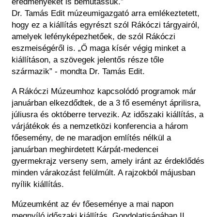
eredményeket is bemutassuk.”
Dr. Tamás Edit múzeumigazgató arra emlékeztetett,
hogy ez a kiállítás egyrészt szól Rákóczi tárgyairól,
amelyek lefényképezhetőek, de szól Rákóczi
eszmeiségéről is. „Ő maga kísér végig minket a
kiállításon, a szövegek jelentős része tőle
származik” - mondta Dr. Tamás Edit.
A Rákóczi Múzeumhoz kapcsolódó programok már
januárban elkezdődtek, de a 3 fő eseményt áprilisra,
júliusra és októberre tervezik. Az időszaki kiállítás, a
várjátékok és a nemzetközi konferencia a három
főesemény, de ne maradjon említés nélkül a
januárban meghirdetett Kárpát-medencei
gyermekrajz verseny sem, amely iránt az érdeklődés
minden várakozást felülmúlt. A rajzokból májusban
nyílik kiállítás.
Múzeumként az év főeseménye a mai napon
megnyíló időszaki kiállítás. Gondolatiságában II.