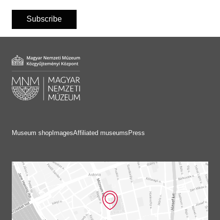
Subscribe
Museum shop
Images
Affiliated museums
Press