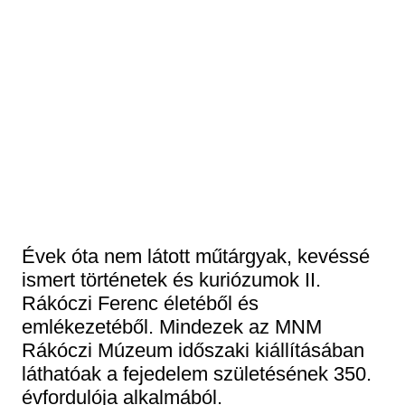
Historical Photo Department
Coins Collection
Central Archive
Évek óta nem látott műtárgyak, kevéssé
ismert történetek és kuriózumok II.
Rákóczi Ferenc életéből és
emlékezetéből. Mindezek az MNM
Rákóczi Múzeum időszaki kiállításában
láthatóak a fejedelem születésének 350.
évfordulója alkalmából.