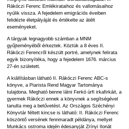
Rákóczi Ferenc Emlékirataihoz és vallomásaihoz
nyúlik vissza. A fejedelem emigrációs éveiben
felidézte életpályáját és értékelte az átélt
eseményeket.
A tárgyak legnagyobb számban a MNM
gyűjteményéből érkeztek. Köztük a 8 éves II.
Rákóczi Ferencről készült portré, amelynek felirata
egyik bizonyítéka, hogy a fejedelem 1676. március
27-én született.
A kiállításban látható II. Rákóczi Ferenc ABC-s
könyve, a Piarista Rend Magyar Tartománya
tulajdona. Megható benne látni Ferkó úrfi irkafirkáit, a
gyermek Rákóczi ennek a könyvnek a segítségével
tanulta meg a betűvetést. Az Országos Széchényi
Könyvtár féltett kincse is látható: II. Rákóczi Ferenc
köszöntő versének fennmaradt példánya, mellyel
Munkács ostroma idején édesanyját Zrínyi Ilonát