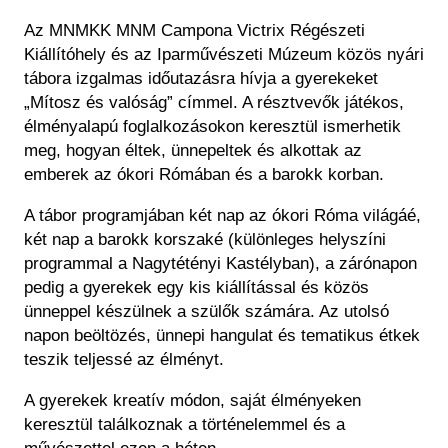
Historical Photo Department
Az MNMKK MNM Campona Victrix Régészeti
Coins Collection
Kiállítóhely és az Iparművészeti Múzeum közös nyári
Central Archive
tábora izgalmas időutazásra hívja a gyerekeket
„Mítosz és valóság” címmel. A résztvevők játékos,
élményalapú foglalkozásokon keresztül ismerhetik
meg, hogyan éltek, ünnepeltek és alkottak az
emberek az ókori Rómában és a barokk korban.
A tábor programjában két nap az ókori Róma világáé,
két nap a barokk korszaké (különleges helyszíni
programmal a Nagytétényi Kastélyban), a zárónapon
pedig a gyerekek egy kis kiállítással és közös
ünneppel készülnek a szülők számára. Az utolsó
napon beöltözés, ünnepi hangulat és tematikus étkek
teszik teljessé az élményt.
A gyerekek kreatív módon, saját élményeken
keresztül találkoznak a történelemmel és a