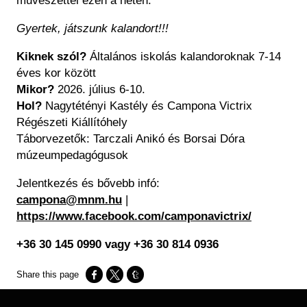
művészettel ezen a héten.
Gyertek, játszunk kalandort!!!
Kiknek szól?
Általános iskolás kalandoroknak 7-14
éves kor között
Mikor?
2026. július 6-10.
Hol?
Nagytétényi Kastély és Campona Victrix
Régészeti Kiállítóhely
Táborvezetők: Tarczali Anikó és Borsai Dóra
múzeumpedagógusok
Jelentkezés és bővebb infó:
campona@mnm.hu
|
https://www.facebook.com/camponavictrix/
+36 30 145 0990 vagy +36 30 814 0936
Opens in a new window
Opens in a new window
Opens in a new window